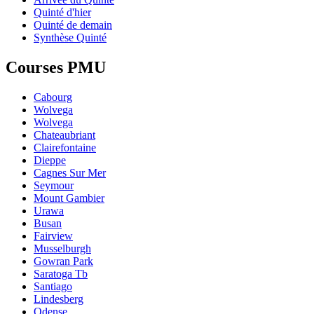
Quinté d'hier
Quinté de demain
Synthèse Quinté
Courses PMU
Cabourg
Wolvega
Wolvega
Chateaubriant
Clairefontaine
Dieppe
Cagnes Sur Mer
Seymour
Mount Gambier
Urawa
Busan
Fairview
Musselburgh
Gowran Park
Saratoga Tb
Santiago
Lindesberg
Odense