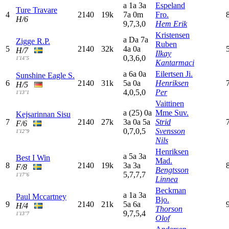
a
1
a
3
a
Espeland
Ture Travare
4
2140
19k
7
a
0
m
Fro.
H/6
9,7,3,0
Hem Erik
Kristensen
a
D
a
7
a
Zigge R.P.
Ruben
5
2140
32k
4
a
0
a
H/7
Ilkay
0,3,6,0
1'14"5
Kantarmaci
a
6
a
0
a
Eilertsen Ji.
Sunshine Eagle S.
6
2140
31k
5
a
0
a
Henriksen
H/5
4,0,5,0
Per
1'13"1
Vaittinen
a
(25)
0
a
Mme Suv.
Kejsarinnan Sisu
7
2140
27k
3
a
0
a
5
a
Strid
F/6
0,7,0,5
Svensson
1'12"9
Nils
Henriksen
a
5
a
3
a
Best I Win
Mad.
8
2140
19k
3
a
3
a
F/8
Bengtsson
5,7,7,7
1'17"6
Linnea
Beckman
a
1
a
3
a
Paul Mccartney
Bjo.
9
2140
21k
5
a
6
a
H/4
Thorson
9,7,5,4
1'13"7
Olof