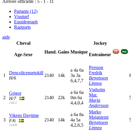
Arrivée officielle :
5
-
1
-
11
Partants (12)
Visuturf
Equidegraph
Rapports
aide
Cheval
Jockey
Hand.
Gains
Musique
Age-Sexe
Entraineur
Persson
a
4
a
6
a
Dencolicensetokill
Fredrik
1
2140
14k
3
a
3
a
H/6
Bengtsson
6,4,7,7
Linnea
Vigholm
a
6
a
6
a
Grigor
Mar.
2
2140
22k
0
m
6
a
H/7
Maria
4,4,0,4
1'16"2
Andersson
Marko
a
6
a
8
a
Vikens Daytime
Majaniemi
3
2140
14k
4
a
5
a
F/6
Bengtsson
4,2,6,5
1'14"8
Linnea