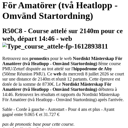
För Amatörer (två Heatlopp -
Omvänd Startordning)
R50C8
- Course attelé sur 2140m pour ce
web, départ
14:46
-
web
Retrouvez nos
pronostics
pour le web
Nordiskt Mästerskap För
Amatörer (två Heatlopp - Omvänd Startordning)
8ème course
PMU/Zeturf disputée au trot attelé sur l'
hippodrome de Aby
(50ème Réunion PMU). Ce
web
du mercredi 8 juillet 2026 se court
sur une distance de 2140m et réunit 12 partants. Cette épreuve est
dotée de la somme de 8730€. Le
Nordiskt Mästerskap För
Amatörer (två Heatlopp - Omvänd Startordning)
débutera à
14:46. Retrouvez les résultats et rapports du Nordiskt Mästerskap
För Amatörer (två Heatlopp - Omvänd Startordning) après l'arrivée.
Sable - Corde à gauche - Autostart - Pour 4 ans et plus - Ayant
gagné entre 9.065 € et 31.727 €
pas de pronostic base pour cette course.