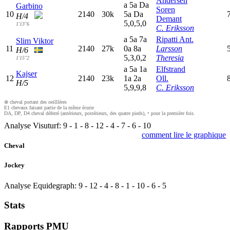
Andersen
a
5
a
D
a
Garbino
Soren
10
2140
30k
5
a
D
a
H/4
Demant
5,0,5,0
1'13"6
C. Eriksson
a
5
a
7
a
Ripatti Ant.
Slim Viktor
11
2140
27k
0
a
8
a
Larsson
H/6
5,3,0,2
Theresia
1'15"2
a
5
a
1
a
Elfstrand
Kajser
12
2140
23k
1
a
2
a
Oll.
H/5
5,9,9,8
C. Eriksson
⊗ cheval portant des oeilllères
E1 chevaux faisant partie de la même écurie
DA, DP, D4 cheval déferré (antérieurs, postérieurs, des quatre pieds), • pour la première fois.
Analyse Visuturf:
9
-
1
-
8
-
12
-
4
-
7
-
6
-
10
comment lire le graphique
Cheval
Jockey
Analyse Equidegraph:
9
-
12
-
4
-
8
-
1
-
10
-
6
-
5
Stats
Rapports PMU