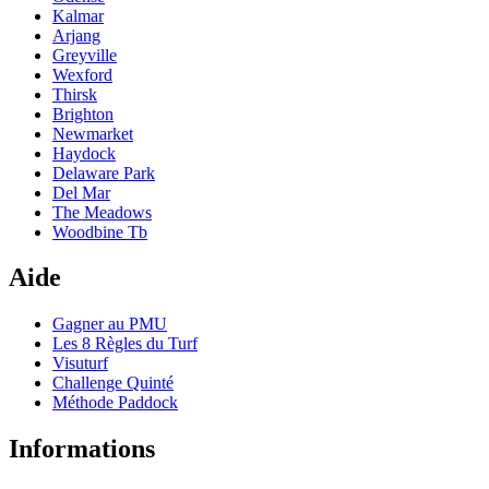
Kalmar
Arjang
Greyville
Wexford
Thirsk
Brighton
Newmarket
Haydock
Delaware Park
Del Mar
The Meadows
Woodbine Tb
Aide
Gagner au PMU
Les 8 Règles du Turf
Visuturf
Challenge Quinté
Méthode Paddock
Informations