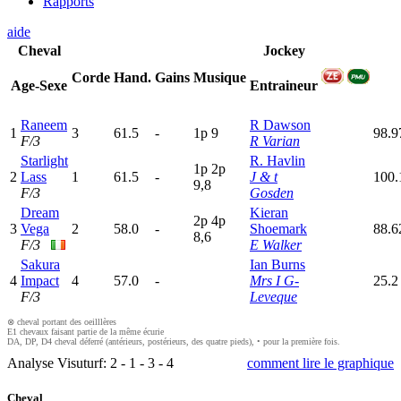
Rapports
aide
Cheval
Jockey
Corde
Hand.
Gains
Musique
Age-Sexe
Entraineur
Raneem
R Dawson
1
3
61.5
-
1
p
9
98.
F/3
R Varian
Starlight
R. Havlin
1
p
2
p
2
Lass
1
61.5
-
J & t
100.
9,8
F/3
Gosden
Dream
Kieran
2
p
4
p
3
Vega
2
58.0
-
Shoemark
88.6
8,6
F/3
E Walker
Sakura
Ian Burns
4
Impact
4
57.0
-
Mrs I G-
25.2
F/3
Leveque
⊗ cheval portant des oeilllères
E1 chevaux faisant partie de la même écurie
DA, DP, D4 cheval déferré (antérieurs, postérieurs, des quatre pieds), • pour la première fois.
Analyse Visuturf:
2
-
1
-
3
-
4
comment lire le graphique
Cheval