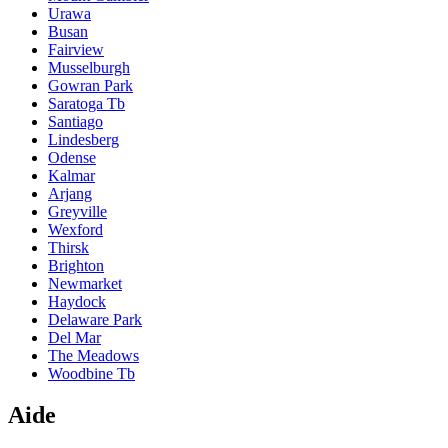
Urawa
Busan
Fairview
Musselburgh
Gowran Park
Saratoga Tb
Santiago
Lindesberg
Odense
Kalmar
Arjang
Greyville
Wexford
Thirsk
Brighton
Newmarket
Haydock
Delaware Park
Del Mar
The Meadows
Woodbine Tb
Aide