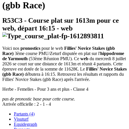
(gbb Race)
R53C3
- Course plat sur 1613m pour ce
web, départ
16:15
-
web
Voici nos
pronostics
pour le web
Fillies' Novice Stakes (gbb
Race)
3ème course PMU/Zeturf disputée en plat sur l'
hippodrome
de Yarmouth
(53ème Réunion PMU). Ce
web
du mercredi 8 juillet
2026 se court sur une distance de 1613m et réunit 4 partants. Cette
épreuve est dotée de la somme de 11628€. Le
Fillies' Novice Stakes
(gbb Race)
débutera à 16:15. Retrouvez les résultats et rapports du
Fillies' Novice Stakes (gbb Race) après l'arrivée.
Herbe - Femelles - Pour 3 ans et plus - Classe 4
pas de pronostic base pour cette course.
Arrivée officielle :
2
-
1
-
4
Partants (4)
Visuturf
Equidegraph