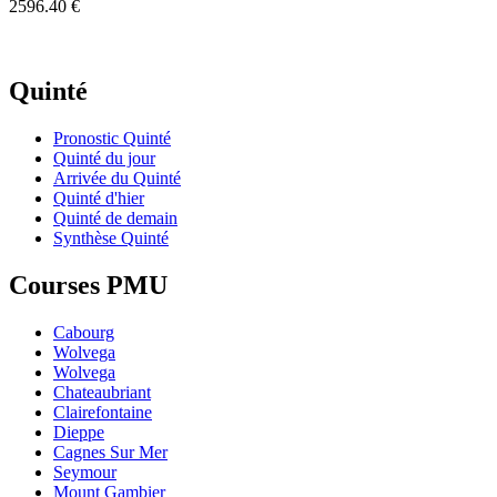
2596.40 €
Quinté
Pronostic Quinté
Quinté du jour
Arrivée du Quinté
Quinté d'hier
Quinté de demain
Synthèse Quinté
Courses PMU
Cabourg
Wolvega
Wolvega
Chateaubriant
Clairefontaine
Dieppe
Cagnes Sur Mer
Seymour
Mount Gambier