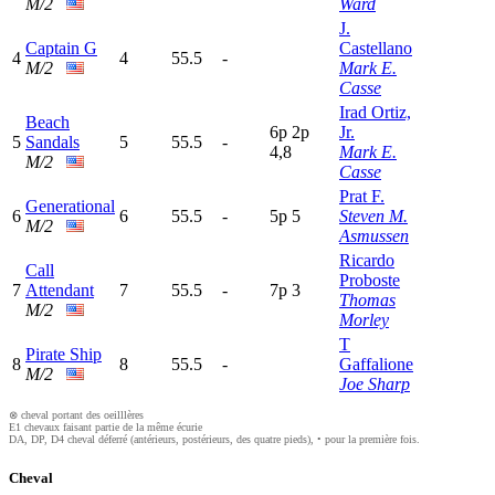
M/2
Ward
J.
Captain G
Castellano
4
4
55.5
-
M/2
Mark E.
Casse
Irad Ortiz,
Beach
6
p
2
p
Jr.
5
Sandals
5
55.5
-
4,8
Mark E.
M/2
Casse
Prat F.
Generational
6
6
55.5
-
5
p
5
Steven M.
M/2
Asmussen
Ricardo
Call
Proboste
7
Attendant
7
55.5
-
7
p
3
Thomas
M/2
Morley
T
Pirate Ship
8
8
55.5
-
Gaffalione
M/2
Joe Sharp
⊗ cheval portant des oeilllères
E1 chevaux faisant partie de la même écurie
DA, DP, D4 cheval déferré (antérieurs, postérieurs, des quatre pieds), • pour la première fois.
Cheval