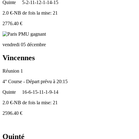
Quinte
5-2-11-12-1-14-15
2.0 €-NB de fois la mise: 21
2776.40 €
vendredi 05 décembre
Vincennes
Réunion 1
4° Course - Départ prévu à 20:15
Quinte
16-6-15-11-1-9-14
2.0 €-NB de fois la mise: 21
2596.40 €
Quinté