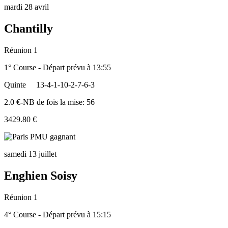
mardi 28 avril
Chantilly
Réunion 1
1° Course - Départ prévu à 13:55
Quinte
13-4-1-10-2-7-6-3
2.0 €-NB de fois la mise: 56
3429.80 €
samedi 13 juillet
Enghien Soisy
Réunion 1
4° Course - Départ prévu à 15:15