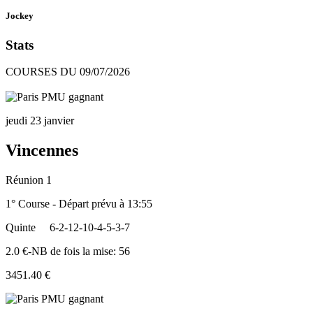
Jockey
Stats
COURSES DU 09/07/2026
jeudi 23 janvier
Vincennes
Réunion 1
1° Course - Départ prévu à 13:55
Quinte
6-2-12-10-4-5-3-7
2.0 €-NB de fois la mise: 56
3451.40 €