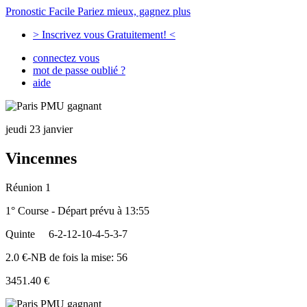
Pronostic Facile
Pariez mieux, gagnez plus
> Inscrivez vous Gratuitement! <
connectez vous
mot de passe oublié ?
aide
jeudi 23 janvier
Vincennes
Réunion 1
1° Course - Départ prévu à 13:55
Quinte
6-2-12-10-4-5-3-7
2.0 €-NB de fois la mise: 56
3451.40 €