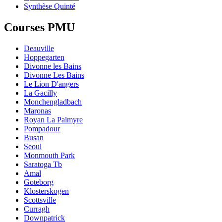
Synthèse Quinté
Courses PMU
Deauville
Hoppegarten
Divonne les Bains
Divonne Les Bains
Le Lion D'angers
La Gacilly
Monchengladbach
Maronas
Royan La Palmyre
Pompadour
Busan
Seoul
Monmouth Park
Saratoga Tb
Amal
Goteborg
Klosterskogen
Scottsville
Curragh
Downpatrick