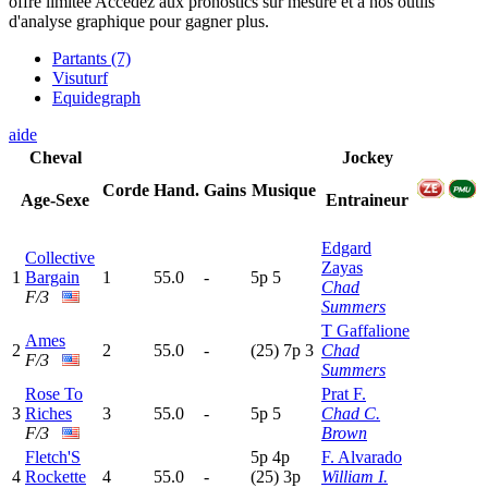
offre limitée
Accédez aux pronostics sur mesure et à nos outils
d'analyse graphique pour gagner plus.
Partants (7)
Visuturf
Equidegraph
aide
Cheval
Jockey
Corde
Hand.
Gains
Musique
Age-Sexe
Entraineur
Edgard
Collective
Zayas
1
Bargain
1
55.0
-
5
p
5
Chad
F/3
Summers
T Gaffalione
Ames
2
2
55.0
-
(25)
7
p
3
Chad
F/3
Summers
Rose To
Prat F.
3
Riches
3
55.0
-
5
p
5
Chad C.
F/3
Brown
Fletch'S
5
p
4
p
F. Alvarado
4
Rockette
4
55.0
-
(25)
3
p
William I.