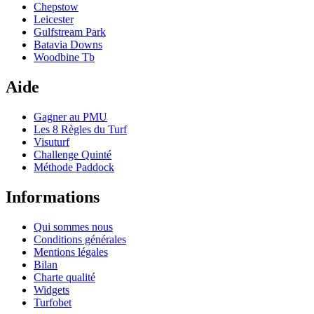
Chepstow
Leicester
Gulfstream Park
Batavia Downs
Woodbine Tb
Aide
Gagner au PMU
Les 8 Règles du Turf
Visuturf
Challenge Quinté
Méthode Paddock
Informations
Qui sommes nous
Conditions générales
Mentions légales
Bilan
Charte qualité
Widgets
Turfobet