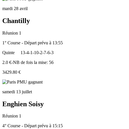
mardi 28 avril
Chantilly
Réunion 1
1° Course - Départ prévu à 13:55
Quinte
13-4-1-10-2-7-6-3
2.0 €-NB de fois la mise: 56
3429.80 €
samedi 13 juillet
Enghien Soisy
Réunion 1
4° Course - Départ prévu à 15:15