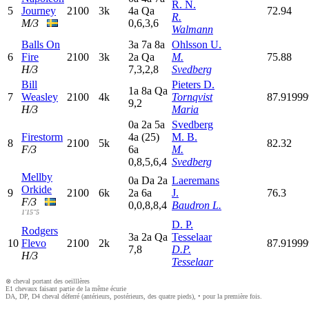
R. N.
5
Journey
2100
3k
4
a
Q
a
72.94
R.
M/3
0,6,3,6
Walmann
Balls On
3
a
7
a
8
a
Ohlsson U.
6
Fire
2100
3k
2
a
Q
a
M.
75.88
H/3
7,3,2,8
Svedberg
Bill
Pieters D.
1
a
8
a
Q
a
7
Weasley
2100
4k
Tornqvist
87.9199
9,2
H/3
Maria
0
a
2
a
5
a
Svedberg
Firestorm
4
a
(25)
M. B.
8
2100
5k
82.32
F/3
6
a
M.
0,8,5,6,4
Svedberg
Mellby
0
a
D
a
2
a
Laeremans
Orkide
9
2100
6k
2
a
6
a
J.
76.3
F/3
0,0,8,8,4
Baudron L.
1'15"5
D. P.
Rodgers
3
a
2
a
Q
a
Tesselaar
10
Flevo
2100
2k
87.9199
7,8
D.P.
H/3
Tesselaar
⊗ cheval portant des oeilllères
E1 chevaux faisant partie de la même écurie
DA, DP, D4 cheval déferré (antérieurs, postérieurs, des quatre pieds), • pour la première fois.