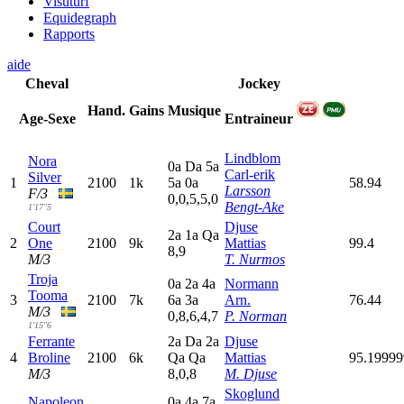
Visuturf
Equidegraph
Rapports
aide
Cheval
Jockey
Hand.
Gains
Musique
Age-Sexe
Entraineur
Lindblom
Nora
0
a
D
a
5
a
Carl-erik
Silver
1
2100
1k
5
a
0
a
58.94
Larsson
F/3
0,0,5,5,0
Bengt-Ake
1'17"5
Court
Djuse
2
a
1
a
Q
a
2
One
2100
9k
Mattias
99.4
8,9
M/3
T. Nurmos
Troja
0
a
2
a
4
a
Normann
Tooma
3
2100
7k
6
a
3
a
Arn.
76.44
M/3
0,8,6,4,7
P. Norman
1'15"6
Ferrante
2
a
D
a
2
a
Djuse
4
Broline
2100
6k
Q
a
Q
a
Mattias
95.1999
M/3
8,0,8
M. Djuse
Skoglund
Napoleon
0
a
4
a
7
a