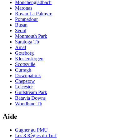
Monchengladbach
Maronas
Royan La Palmyre
Pompadour
Busan
Seoul
Monmouth Park
Saratoga Tb
Amal
Goteborg
Klosterskogen
Scottsville
Curragh
Downpatrick
Chepstow
Leicester
Gulfstream Park
Batavia Downs
Woodbine Tb
Aide
Gagner au PMU
Les 8 Règles du Turf