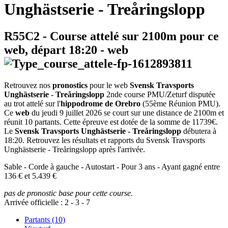
Unghästserie - Treåringslopp
R55C2
- Course attelé sur 2100m pour ce
web, départ
18:20
-
web
Retrouvez nos
pronostics
pour le web
Svensk Travsports
Unghästserie - Treåringslopp
2nde course PMU/Zeturf disputée
au trot attelé sur l'
hippodrome de Orebro
(55ème Réunion PMU).
Ce
web
du jeudi 9 juillet 2026 se court sur une distance de 2100m et
réunit 10 partants. Cette épreuve est dotée de la somme de 11739€.
Le
Svensk Travsports Unghästserie - Treåringslopp
débutera à
18:20. Retrouvez les résultats et rapports du Svensk Travsports
Unghästserie - Treåringslopp après l'arrivée.
Sable - Corde à gauche - Autostart - Pour 3 ans - Ayant gagné entre
136 € et 5.439 €
pas de pronostic base pour cette course.
Arrivée officielle :
2
-
3
-
7
Partants (10)