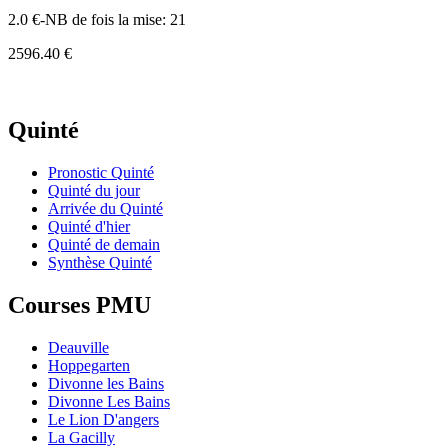
2.0 €-NB de fois la mise: 21
2596.40 €
Quinté
Pronostic Quinté
Quinté du jour
Arrivée du Quinté
Quinté d'hier
Quinté de demain
Synthèse Quinté
Courses PMU
Deauville
Hoppegarten
Divonne les Bains
Divonne Les Bains
Le Lion D'angers
La Gacilly