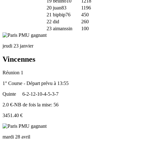
19
bellino10
1218
20
juan83
1196
21
bipbip76
450
22
did
260
23
aimanssin
100
jeudi 23 janvier
Vincennes
Réunion 1
1° Course - Départ prévu à 13:55
Quinte
6-2-12-10-4-5-3-7
2.0 €-NB de fois la mise: 56
3451.40 €
mardi 28 avril