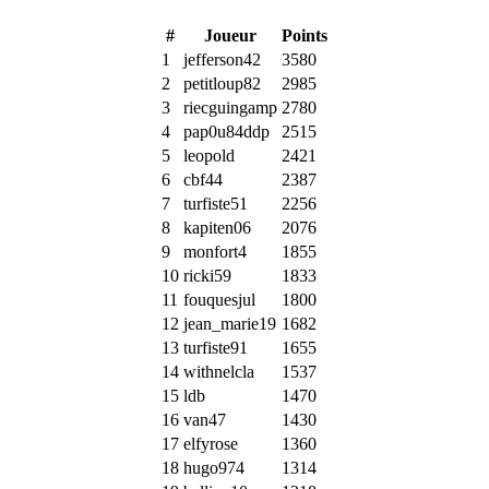
#
Joueur
Points
1
jefferson42
3580
2
petitloup82
2985
3
riecguingamp
2780
4
pap0u84ddp
2515
5
leopold
2421
6
cbf44
2387
7
turfiste51
2256
8
kapiten06
2076
9
monfort4
1855
10
ricki59
1833
11
fouquesjul
1800
12
jean_marie19
1682
13
turfiste91
1655
14
withnelcla
1537
15
ldb
1470
16
van47
1430
17
elfyrose
1360
18
hugo974
1314