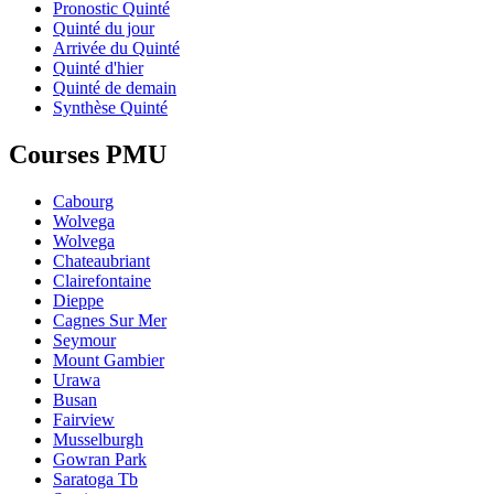
Pronostic Quinté
Quinté du jour
Arrivée du Quinté
Quinté d'hier
Quinté de demain
Synthèse Quinté
Courses PMU
Cabourg
Wolvega
Wolvega
Chateaubriant
Clairefontaine
Dieppe
Cagnes Sur Mer
Seymour
Mount Gambier
Urawa
Busan
Fairview
Musselburgh
Gowran Park
Saratoga Tb