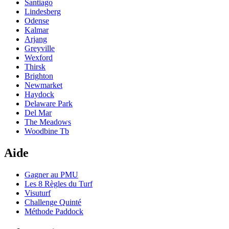
Santiago
Lindesberg
Odense
Kalmar
Arjang
Greyville
Wexford
Thirsk
Brighton
Newmarket
Haydock
Delaware Park
Del Mar
The Meadows
Woodbine Tb
Aide
Gagner au PMU
Les 8 Règles du Turf
Visuturf
Challenge Quinté
Méthode Paddock