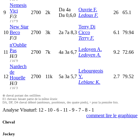
Nemesis
D
a
4
a
Ouvrie F.
Vici
9
2700
2k
26
65.1
D
a
0,6,0
Ledoux F.
F/3
1'17"9
New Star
Terry Di
10
Beco
2700
3k
2
a
7
a
8,3
Cicco
6.1
79.94
F/3
Terry F.
n'Oublie
Ledoyen A.
Pas
11
2700
7k
4
a
3
a
6,7
9.2
72.66
Ledoyen A.
H/3
1'16"9
Nardech
Lebourgeois
de
12
2700
11k
5
a
3
a
5,7
Y.
2.7
79.52
Houelle
Leblanc K.
H/3
1'16"3
⊗ cheval portant des oeilllères
E1 chevaux faisant partie de la même écurie
DA, DP, D4 cheval déferré (antérieurs, postérieurs, des quatre pieds), • pour la première fois.
Analyse Visuturf:
12
-
10
-
6
-
11
-
9
-
7
-
8
-
1
comment lire le graphique
Cheval
Jockey