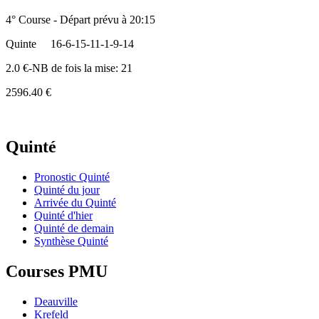
4° Course - Départ prévu à 20:15
Quinte
16-6-15-11-1-9-14
2.0 €-NB de fois la mise: 21
2596.40 €
Quinté
Pronostic Quinté
Quinté du jour
Arrivée du Quinté
Quinté d'hier
Quinté de demain
Synthèse Quinté
Courses PMU
Deauville
Krefeld