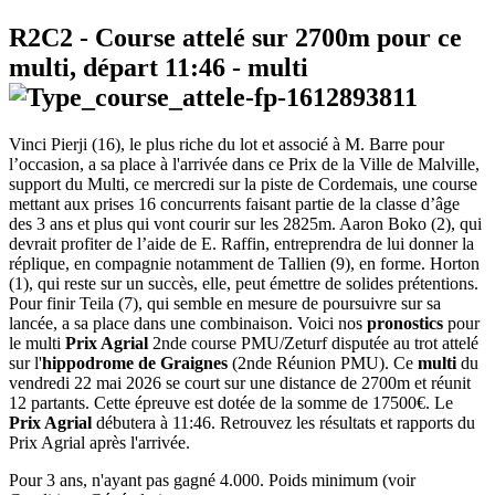
R2C2
- Course attelé sur 2700m pour ce
multi, départ
11:46
-
multi
Vinci Pierji (16), le plus riche du lot et associé à M. Barre pour
l’occasion, a sa place à l'arrivée dans ce Prix de la Ville de Malville,
support du Multi, ce mercredi sur la piste de Cordemais, une course
mettant aux prises 16 concurrents faisant partie de la classe d’âge
des 3 ans et plus qui vont courir sur les 2825m. Aaron Boko (2), qui
devrait profiter de l’aide de E. Raffin, entreprendra de lui donner la
réplique, en compagnie notamment de Tallien (9), en forme. Horton
(1), qui reste sur un succès, elle, peut émettre de solides prétentions.
Pour finir Teila (7), qui semble en mesure de poursuivre sur sa
lancée, a sa place dans une combinaison. Voici nos
pronostics
pour
le multi
Prix Agrial
2nde course PMU/Zeturf disputée au trot attelé
sur l'
hippodrome de Graignes
(2nde Réunion PMU). Ce
multi
du
vendredi 22 mai 2026 se court sur une distance de 2700m et réunit
12 partants. Cette épreuve est dotée de la somme de 17500€. Le
Prix Agrial
débutera à 11:46. Retrouvez les résultats et rapports du
Prix Agrial après l'arrivée.
Pour 3 ans, n'ayant pas gagné 4.000. Poids minimum (voir