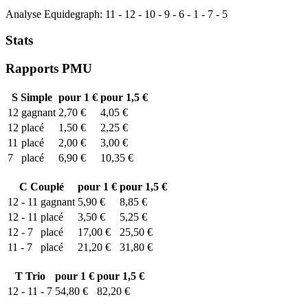
Analyse Equidegraph:
11
-
12
-
10
-
9
-
6
-
1
-
7
-
5
Stats
Rapports PMU
S
Simple
pour 1 €
pour 1,5 €
12
gagnant
2,70 €
4,05 €
12
placé
1,50 €
2,25 €
11
placé
2,00 €
3,00 €
7
placé
6,90 €
10,35 €
C
Couplé
pour 1 €
pour 1,5 €
12 - 11
gagnant
5,90 €
8,85 €
12 - 11
placé
3,50 €
5,25 €
12 - 7
placé
17,00 €
25,50 €
11 - 7
placé
21,20 €
31,80 €
T
Trio
pour 1 €
pour 1,5 €
12 - 11 - 7
54,80 €
82,20 €