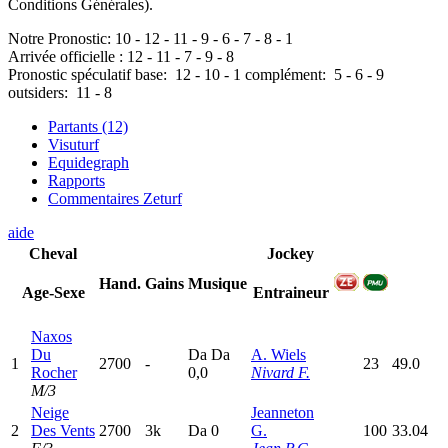
Conditions Générales).
Notre Pronostic:
10
-
12
-
11
-
9
-
6
-
7
-
8
-
1
Arrivée officielle :
12
-
11
-
7
-
9
-
8
Pronostic spéculatif
base:
12
-
10
-
1
complément:
5
-
6
-
9
outsiders:
11
-
8
Partants (12)
Visuturf
Equidegraph
Rapports
Commentaires Zeturf
aide
Cheval
Jockey
Hand.
Gains
Musique
Age-Sexe
Entraineur
Naxos
Du
D
a
D
a
A. Wiels
1
2700
-
23
49.0
Rocher
0,0
Nivard F.
M/3
Neige
Jeanneton
2
Des Vents
2700
3k
D
a
0
G.
100
33.04