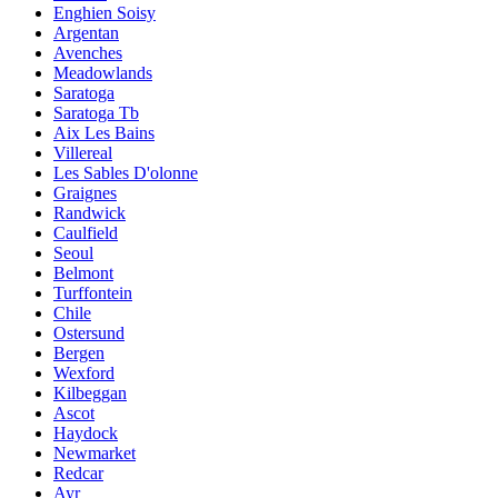
Enghien Soisy
Argentan
Avenches
Meadowlands
Saratoga
Saratoga Tb
Aix Les Bains
Villereal
Les Sables D'olonne
Graignes
Randwick
Caulfield
Seoul
Belmont
Turffontein
Chile
Ostersund
Bergen
Wexford
Kilbeggan
Ascot
Haydock
Newmarket
Redcar
Ayr