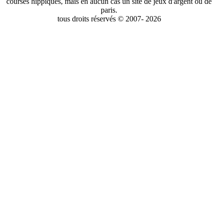
courses hippiques, mais en aucun cas un site de jeux d'argent ou de
paris.
tous droits réservés © 2007- 2026