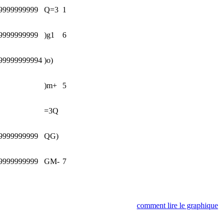
9999999999
Q=3
1
9999999999
)g1
6
99999999994
)o)
)m+
5
=3Q
9999999999
QG)
9999999999
GM-
7
comment lire le graphique