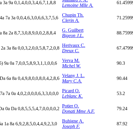
a
3
a
9
a
0,1,4,0,0,3,4,6,7,1,8,8
61.4599
Lemoine Mlle A.
Chupin Th.
4
a
7
a
3
a
0,0,4,6,3,0,6,6,3,7,5,6
71.2599
Clerin A.
G. Guilbert
a
8
a
2
a
8,7,3,0,8,9,0,0,2,8,8,4
88.7599
Bigeon J.L.
Herivaux C.
a
2
a
3
a
8
a
0,0,3,2,0,0,5,8,7,2,0,8
67.4799
Dreux C.
Verva M.
5)
9
a
0
a
7,0,0,5,8,9,3,1,1,0,0,6
90.3
Michel W.
Velany J. L.
D
a
6
a
8
a
0,4,9,8,0,0,8,0,4,2,8,6
90.44
Mary C.A.
Picard O.
7
a
7
a
0
a
4,0,2,0,0,0,6,3,3,0,0,0
53.2
Leblanc K.
Potier O.
D
a
0
a
D
a
0,8,5,5,5,4,7,0,0,0,0,2
79.24
Donati Mme A.F.
Buhigne A.
6
a
1
a
8
a
6,9,2,8,5,0,4,4,9,2,3,0
87.92
Joseph F.