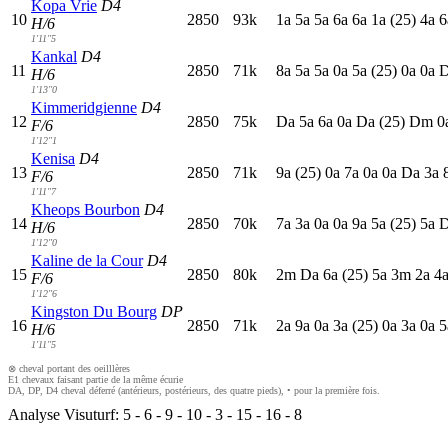
Kopa Vrie
D4
10
2850
93k
1
a
5
a
5
a
6
a
6
a
1
a
(25)
4
a
6
H/6
1'11"5
Kankal
D4
11
2850
71k
8
a
5
a
5
a
0
a
5
a
(25)
0
a
0
a
H/6
1'13"0
Kimmeridgienne
D4
12
2850
75k
D
a
5
a
6
a
0
a
D
a
(25)
D
m
0
F/6
1'12"1
Kenisa
D4
13
2850
71k
9
a
(25)
0
a
7
a
0
a
0
a
D
a
3
a
F/6
1'11"7
Kheops Bourbon
D4
14
2850
70k
7
a
3
a
0
a
0
a
9
a
5
a
(25)
5
a
H/6
1'12"0
Kaline de la Cour
D4
15
2850
80k
2
m
D
a
6
a
(25)
5
a
3
m
2
a
4
F/6
1'12"6
Kingston Du Bourg
DP
16
2850
71k
2
a
9
a
0
a
3
a
(25)
0
a
3
a
0
a
5
H/6
1'11"5
⊗ cheval portant des oeilllères
E1 chevaux faisant partie de la même écurie
DA, DP, D4 cheval déferré (antérieurs, postérieurs, des quatre pieds), • pour la première fois.
Analyse Visuturf:
5
-
6
-
9
-
10
-
3
-
15
-
16
-
8