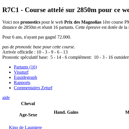
R7C1
- Course attelé sur 2850m pour ce w
Voici nos
pronostics
pour le web
Prix des Magnolias
1ère course PMU
distance de 2850m et réunit 16 partants. Cette épreuve est dotée de
Pour 6 ans, n'ayant pas gagné 72.000.
pas de pronostic base pour cette course.
Arrivée officielle :
10
-
3
-
9
-
6
-
13
Pronostic spéculatif
base:
5
-
14
-
6
complément:
10
-
3
-
16
outsider
Partants (16)
Visuturf
Equidegraph
Rapports
Commentaires Zeturf
aide
Cheval
Hand.
Gains
M
Age-Sexe
Kino de Laumiere