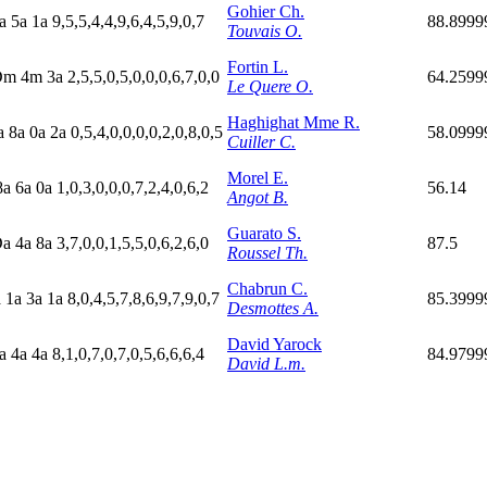
Gohier Ch.
a
5
a
1
a
9,5,5,4,4,9,6,4,5,9,0,7
88.8999
Touvais O.
Fortin L.
D
m
4
m
3
a
2,5,5,0,5,0,0,0,6,7,0,0
64.2599
Le Quere O.
Haghighat Mme R.
a
8
a
0
a
2
a
0,5,4,0,0,0,0,2,0,8,0,5
58.0999
Cuiller C.
Morel E.
8
a
6
a
0
a
1,0,3,0,0,0,7,2,4,0,6,2
56.14
Angot B.
Guarato S.
D
a
4
a
8
a
3,7,0,0,1,5,5,0,6,2,6,0
87.5
Roussel Th.
Chabrun C.
a
1
a
3
a
1
a
8,0,4,5,7,8,6,9,7,9,0,7
85.3999
Desmottes A.
David Yarock
a
4
a
4
a
8,1,0,7,0,7,0,5,6,6,6,4
84.9799
David L.m.