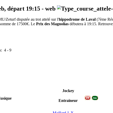
eb, départ
19:15
-
web
/Zeturf disputée au trot attelé sur l'
hippodrome de Laval
(7ème Ré
 la somme de 17500€. Le
Prix des Magnolias
débutera à 19:15. Retrouvez 
s:
4
-
9
Jockey
usique
Entraineur
Maillard J. X.