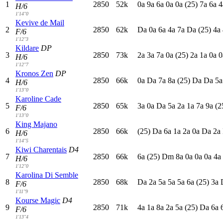
1
2850
52k
0
a
9
a
6
a
0
a
0
a
(25)
7
a
6
a
4
H/6
1'14"0
Kevive de Mail
2
2850
62k
D
a
0
a
6
a
4
a
7
a
D
a
(25)
4
a
F/6
1'12"3
Kildare
DP
3
2850
73k
2
a
3
a
7
a
0
a
(25)
2
a
1
a
0
a
0
H/6
1'12"7
Kronos Zen
DP
4
2850
66k
0
a
D
a
7
a
8
a
(25)
D
a
D
a
5
H/6
1'13"0
Karoline Cade
5
2850
65k
3
a
0
a
D
a
5
a
2
a
1
a
7
a
9
a
(2
F/6
1'13"0
King Majano
6
2850
66k
(25)
D
a
6
a
1
a
2
a
0
a
D
a
2
a
H/6
1'14"5
Kiwi Charentais
D4
7
2850
66k
6
a
(25)
D
m
8
a
0
a
0
a
0
a
4
a
H/6
1'12"0
Karolina Di Semble
8
2850
68k
D
a
2
a
5
a
5
a
5
a
6
a
(25)
3
a
F/6
1'11"9
Kourse Magic
D4
9
2850
71k
4
a
1
a
8
a
2
a
5
a
(25)
D
a
6
a
F/6
1'13"4