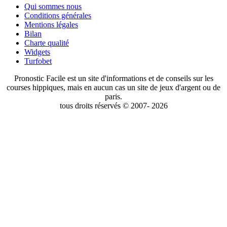
Qui sommes nous
Conditions générales
Mentions légales
Bilan
Charte qualité
Widgets
Turfobet
Pronostic Facile est un site d'informations et de conseils sur les
courses hippiques, mais en aucun cas un site de jeux d'argent ou de
paris.
tous droits réservés © 2007- 2026