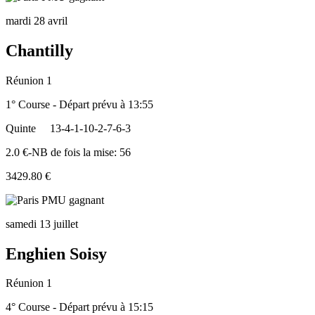
mardi 28 avril
Chantilly
Réunion 1
1° Course - Départ prévu à 13:55
Quinte
13-4-1-10-2-7-6-3
2.0 €-NB de fois la mise: 56
3429.80 €
samedi 13 juillet
Enghien Soisy
Réunion 1
4° Course - Départ prévu à 15:15