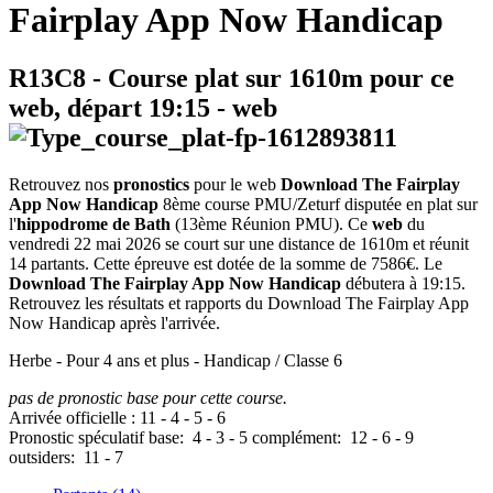
Fairplay App Now Handicap
R13C8
- Course plat sur 1610m pour ce
web, départ
19:15
-
web
Retrouvez nos
pronostics
pour le web
Download The Fairplay
App Now Handicap
8ème course PMU/Zeturf disputée en plat sur
l'
hippodrome de Bath
(13ème Réunion PMU). Ce
web
du
vendredi 22 mai 2026 se court sur une distance de 1610m et réunit
14 partants. Cette épreuve est dotée de la somme de 7586€. Le
Download The Fairplay App Now Handicap
débutera à 19:15.
Retrouvez les résultats et rapports du Download The Fairplay App
Now Handicap après l'arrivée.
Herbe - Pour 4 ans et plus - Handicap / Classe 6
pas de pronostic base pour cette course.
Arrivée officielle :
11
-
4
-
5
-
6
Pronostic spéculatif
base:
4
-
3
-
5
complément:
12
-
6
-
9
outsiders:
11
-
7