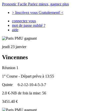
Pronostic Facile
Pariez mieux, gagnez plus
> Inscrivez vous Gratuitement! <
connectez vous
mot de passe oublié ?
aide
jeudi 23 janvier
Vincennes
Réunion 1
1° Course - Départ prévu à 13:55
Quinte
6-2-12-10-4-5-3-7
2.0 €-NB de fois la mise: 56
3451.40 €