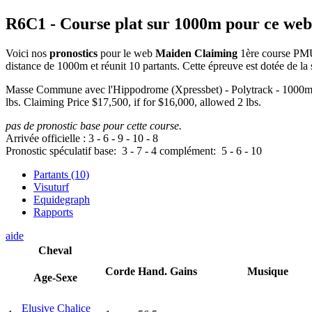
R6C1
- Course plat sur 1000m pour ce web
Voici nos
pronostics
pour le web
Maiden Claiming
1ère course PMU/
distance de 1000m et réunit 10 partants. Cette épreuve est dotée de
Masse Commune avec l'Hippodrome (Xpressbet) - Polytrack - 
lbs. Claiming Price $17,500, if for $16,000, allowed 2 lbs.
pas de pronostic base pour cette course.
Arrivée officielle :
3
-
6
-
9
-
10
-
8
Pronostic spéculatif
base:
3
-
7
-
4
complément:
5
-
6
-
10
Partants (10)
Visuturf
Equidegraph
Rapports
aide
Cheval
Corde
Hand.
Gains
Musique
Age-Sexe
Elusive Chalice