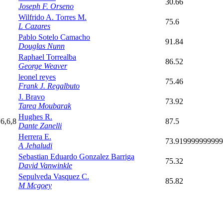
30.66
Joseph F. Orseno
Wilfrido A. Torres M.
75.6
L Cazares
Pablo Sotelo Camacho
91.84
Douglas Nunn
Raphael Torrealba
86.52
George Weaver
leonel reyes
75.46
Frank J. Regalbuto
J. Bravo
73.92
Tareq Moubarak
Hughes R.
,6,6,8
87.5
Dante Zanelli
Herrera E.
73.91999999999
A Jehaludi
Sebastian Eduardo Gonzalez Barriga
75.32
David Vanwinkle
Sepulveda Vasquez C.
85.82
M Mcgoey