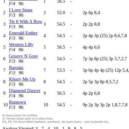
1
1
56.5
-
F/4
I Love Stone
2
2
52.0
-
2
p
6
p
8,4
F/3
Tie It With A Bow
3
3
54.5
-
2
p
2
p
8,8
F/3
Emerald Ember
4
4
54.5
-
2
p
4
p
3
p
(25)
2
p
8,6,7,8
F/3
Western Lilly
5
5
56.5
-
4
p
4
p
6,6
F/4
Groovy N Gray
6
6
54.5
-
7
p
3
p
8
p
(25)
3
p
3,7,2,7
F/3
Baronia
7
7
53.5
-
5
p
6
p
4
p
4
p
(25)
12p
5,4
F/3
Khozy Me Up
8
8
54.5
-
2
p
5
p
3
p
8
p
8,5,7,2
F/3
Diamond Dancer
9
9
56.5
-
4
p
2
p
6,8
F/4
Runtown
10
10
54.5
-
9
p
2
p
3
p
3
p
2
p
1,8,7,7,8
F/3
⊗ cheval portant des oeilllères
E1 chevaux faisant partie de la même écurie
DA, DP, D4 cheval déferré (antérieurs, postérieurs, des quatre pieds), • pour la première fois.
Analyse Visuturf:
3
-
7
-
4
-
10
-
2
-
9
-
8
-
5