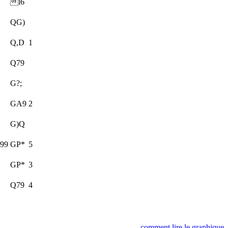
l6
QG)
Q,D
1
Q79
G?;
GA9
2
G)Q
999
GP*
5
GP*
3
Q79
4
comment lire le graphique