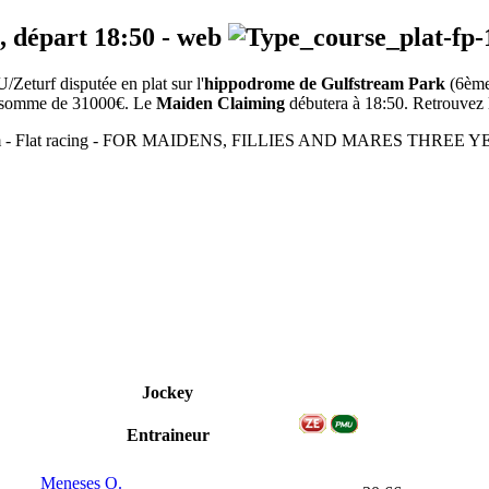
, départ
18:50
-
web
Zeturf disputée en plat sur l'
hippodrome de Gulfstream Park
(6ème
 la somme de 31000€. Le
Maiden Claiming
débutera à 18:50. Retrouvez l
1000m - Flat racing - FOR MAIDENS, FILLIES AND MARES THREE Y
Jockey
Entraineur
Meneses O.