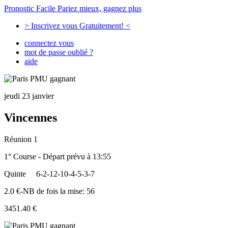
Pronostic Facile
Pariez mieux, gagnez plus
> Inscrivez vous Gratuitement! <
connectez vous
mot de passe oublié ?
aide
jeudi 23 janvier
Vincennes
Réunion 1
1° Course - Départ prévu à 13:55
Quinte
6-2-12-10-4-5-3-7
2.0 €-NB de fois la mise: 56
3451.40 €