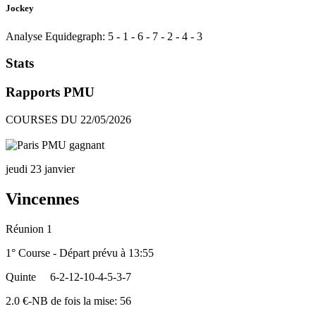
Jockey
Analyse Equidegraph:
5
-
1
-
6
-
7
-
2
-
4
-
3
Stats
Rapports PMU
COURSES DU 22/05/2026
jeudi 23 janvier
Vincennes
Réunion 1
1° Course - Départ prévu à 13:55
Quinte
6-2-12-10-4-5-3-7
2.0 €-NB de fois la mise: 56