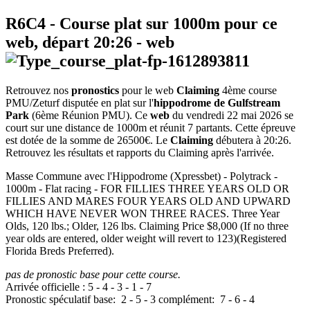
R6C4
- Course plat sur 1000m pour ce
web, départ
20:26
-
web
Retrouvez nos
pronostics
pour le web
Claiming
4ème course
PMU/Zeturf disputée en plat sur l'
hippodrome de Gulfstream
Park
(6ème Réunion PMU). Ce
web
du vendredi 22 mai 2026 se
court sur une distance de 1000m et réunit 7 partants. Cette épreuve
est dotée de la somme de 26500€. Le
Claiming
débutera à 20:26.
Retrouvez les résultats et rapports du Claiming après l'arrivée.
Masse Commune avec l'Hippodrome (Xpressbet) - Polytrack -
1000m - Flat racing - FOR FILLIES THREE YEARS OLD OR
FILLIES AND MARES FOUR YEARS OLD AND UPWARD
WHICH HAVE NEVER WON THREE RACES. Three Year
Olds, 120 lbs.; Older, 126 lbs. Claiming Price $8,000 (If no three
year olds are entered, older weight will revert to 123)(Registered
Florida Breds Preferred).
pas de pronostic base pour cette course.
Arrivée officielle :
5
-
4
-
3
-
1
-
7
Pronostic spéculatif
base:
2
-
5
-
3
complément:
7
-
6
-
4