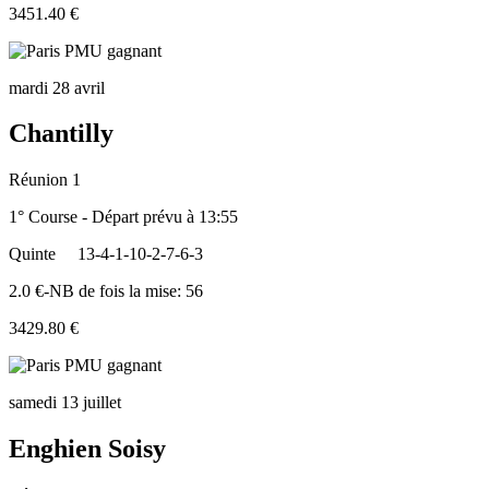
3451.40 €
mardi 28 avril
Chantilly
Réunion 1
1° Course - Départ prévu à 13:55
Quinte
13-4-1-10-2-7-6-3
2.0 €-NB de fois la mise: 56
3429.80 €
samedi 13 juillet
Enghien Soisy