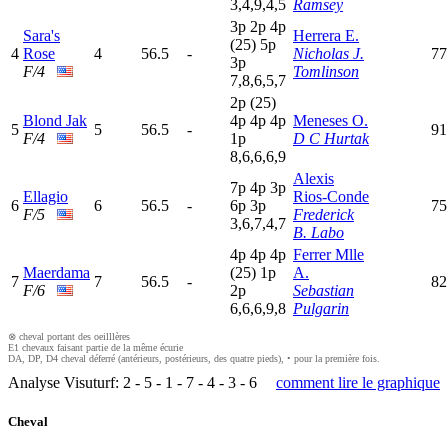
3,4,9,4,5
Ramsey
3
p
2
p
4
p
Sara's
Herrera E.
(25)
5
p
4
Rose
4
56.5
-
Nicholas J.
77
3
p
F/4
Tomlinson
7,8,6,5,7
2
p
(25)
Blond Jak
4
p
4
p
4
p
Meneses O.
5
5
56.5
-
91
F/4
1
p
D C Hurtak
8,6,6,6,9
Alexis
7
p
4
p
3
p
Ellagio
Rios-Conde
6
6
56.5
-
6
p
3
p
75
F/5
Frederick
3,6,7,4,7
B. Labo
4
p
4
p
4
p
Ferrer Mlle
Maerdama
(25)
1
p
A.
7
7
56.5
-
82
F/6
2
p
Sebastian
6,6,6,9,8
Pulgarin
⊗ cheval portant des oeilllères
E1 chevaux faisant partie de la même écurie
DA, DP, D4 cheval déferré (antérieurs, postérieurs, des quatre pieds), • pour la première fois.
Analyse Visuturf:
2
-
5
-
1
-
7
-
4
-
3
-
6
comment lire le graphique
Cheval