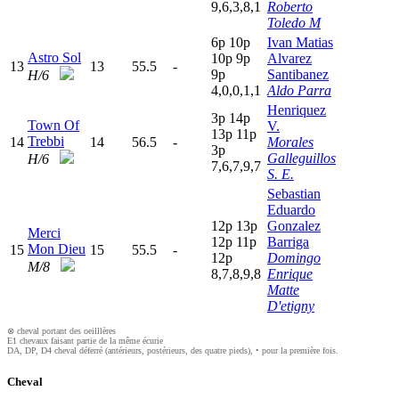
9,6,3,8,1
Roberto
Toledo M
6
p
10p
Ivan Matias
Astro Sol
10p
9
p
Alvarez
13
13
55.5
-
9
p
Santibanez
H/6
4,0,0,1,1
Aldo Parra
Henriquez
3
p
14p
Town Of
V.
13p
11p
Trebbi
14
14
56.5
-
Morales
3
p
Galleguillos
H/6
7,6,7,9,7
S. E.
Sebastian
Eduardo
12p
13p
Gonzalez
Merci
12p
11p
Barriga
Mon Dieu
15
15
55.5
-
12p
Domingo
M/8
8,7,8,9,8
Enrique
Matte
D'etigny
⊗ cheval portant des oeilllères
E1 chevaux faisant partie de la même écurie
DA, DP, D4 cheval déferré (antérieurs, postérieurs, des quatre pieds), • pour la première fois.
Cheval