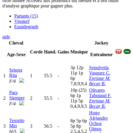
offre limitée
Accédez aux pronostics sur mesure et à nos outils
d'analyse graphique pour gagner plus.
Partants (15)
Visuturf
Equidegraph
aide
Cheval
Jockey
Corde
Hand.
Gains
Musique
Age-Sexe
Entraineur
3
p
12p
Sepulveda
Senora
11p
1
p
Vasquez C.
Rita
1
1
55.5
-
6
p
Enrique M.
F/4
7,8,9,9,4
Becar B.
10p
(25)
Olivares
Para
6
p
1
p
Tabutaud F.
Siempre
2
2
55.5
-
11p
5
p
Enrique M.
F/4
0,4,9,9,5
Becar B.
Hugo
Alejandro
Tesorito
8
p
5
p
6
p
Ochoa
Mio
3
3
56.5
-
5
p
8
p
Olmos
2,5,4,5,2
H/5