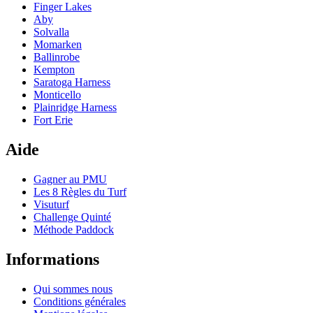
Finger Lakes
Aby
Solvalla
Momarken
Ballinrobe
Kempton
Saratoga Harness
Monticello
Plainridge Harness
Fort Erie
Aide
Gagner au PMU
Les 8 Règles du Turf
Visuturf
Challenge Quinté
Méthode Paddock
Informations
Qui sommes nous
Conditions générales