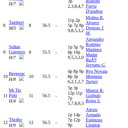
3
p
Rodolfo
H/7
2,3,8,4,7
Parra
D'andrea
Molina R.
11p
2
p
Tamberi
Alvarez
8
8
56.5
-
5
p
7
p
8
p
Donoso J.
M/5
9,8,5,3,2
M.
Alejandro
Rodrigo
Sultan
1
p
5
p
7
p
Martinez
Guerrero
9
9
55.5
-
8
p
10p
Madar
9,5,3,2,0
H/7
RaÃºl
Serrano G.
4
p
8
p
9
p
Ryo Novata
Bergerac
10
10
55.5
-
8
p
3
p
Montana
H/8
6,2,1,2,7
Turner
5
p
3
p
Mi Tio
Munoz R.
12p
11p
Polo
11
11
56.5
-
Galindo
7
p
Rojas S.
H/4
5,7,8,9,3
Alexis
1
p
14p
Armado
Thotho
7
p
12p
Espinoza
12
12
56.5
-
9
p
Llontop
H/9