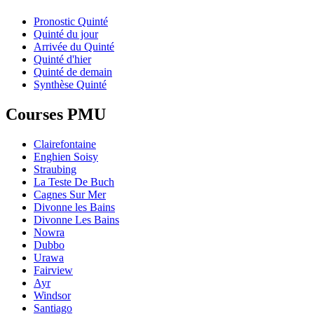
Pronostic Quinté
Quinté du jour
Arrivée du Quinté
Quinté d'hier
Quinté de demain
Synthèse Quinté
Courses PMU
Clairefontaine
Enghien Soisy
Straubing
La Teste De Buch
Cagnes Sur Mer
Divonne les Bains
Divonne Les Bains
Nowra
Dubbo
Urawa
Fairview
Ayr
Windsor
Santiago