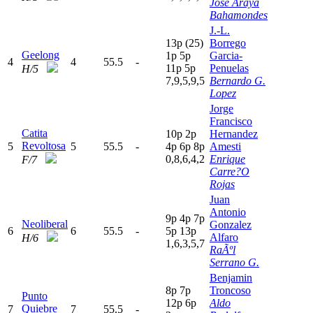
Jose Araya
Bahamondes
J.-L.
13p
(25)
Borrego
Geelong
1
p
5
p
Garcia-
4
4
55.5
-
11p
5
p
Penuelas
H/5
7,9,5,9,5
Bernardo G.
Lopez
Jorge
Francisco
Catita
10p
2
p
Hernandez
Revoltosa
5
5
55.5
-
4
p
6
p
8
p
Amesti
0,8,6,4,2
Enrique
F/7
Carre?O
Rojas
Juan
Antonio
9
p
4
p
7
p
Neoliberal
Gonzalez
6
6
55.5
-
5
p
13p
Alfaro
H/6
1,6,3,5,7
RaÃºl
Serrano G.
Benjamin
8
p
7
p
Troncoso
Punto
12p
6
p
Aldo
Quiebre
7
7
55.5
-