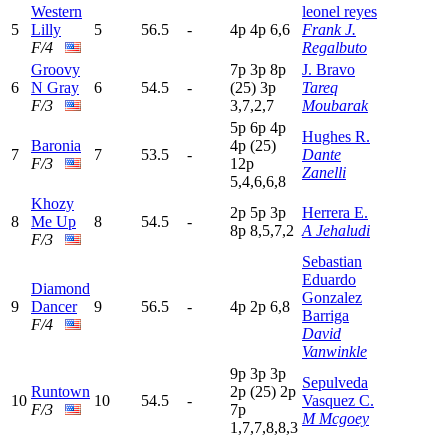
Western
leonel reyes
5
Lilly
5
56.5
-
4
p
4
p
6,6
Frank J.
F/4
Regalbuto
Groovy
7
p
3
p
8
p
J. Bravo
6
N Gray
6
54.5
-
(25)
3
p
Tareq
F/3
3,7,2,7
Moubarak
5
p
6
p
4
p
Hughes R.
Baronia
4
p
(25)
7
7
53.5
-
Dante
F/3
12p
Zanelli
5,4,6,6,8
Khozy
2
p
5
p
3
p
Herrera E.
8
Me Up
8
54.5
-
8
p
8,5,7,2
A Jehaludi
F/3
Sebastian
Eduardo
Diamond
Gonzalez
9
Dancer
9
56.5
-
4
p
2
p
6,8
Barriga
F/4
David
Vanwinkle
9
p
3
p
3
p
Sepulveda
Runtown
2
p
(25)
2
p
10
10
54.5
-
Vasquez C.
F/3
7
p
M Mcgoey
1,7,7,8,8,3