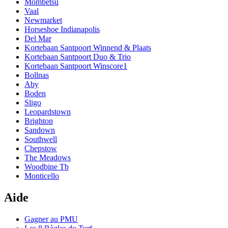
Mombetsu
Vaal
Newmarket
Horseshoe Indianapolis
Del Mar
Kortebaan Santpoort Winnend & Plaats
Kortebaan Santpoort Duo & Trio
Kortebaan Santpoort Winscore1
Bollnas
Aby
Boden
Sligo
Leopardstown
Brighton
Sandown
Southwell
Chepstow
The Meadows
Woodbine Tb
Monticello
Aide
Gagner au PMU