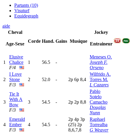
Partants (10)
Visuturf
Equidegraph
aide
Cheval
Jockey
Corde
Hand.
Gains
Musique
Age-Sexe
Entraineur
Elusive
Meneses O.
1
Chalice
1
56.5
-
Joseph F.
F/4
Orseno
I Love
Wilfrido A.
2
Stone
2
52.0
-
2
p
6
p
8,4
Torres M.
F/3
L Cazares
Pablo
Tie It
Sotelo
With A
3
3
54.5
-
2
p
2
p
8,8
Camacho
Bow
Douglas
F/3
Nunn
Emerald
2
p
4
p
3
p
Raphael
4
Ember
4
54.5
-
(25)
2
p
Torrealba
F/3
8,6,7,8
G Weaver