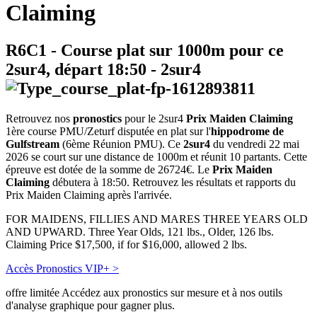
Claiming
R6C1
- Course plat sur 1000m pour ce
2sur4, départ
18:50
-
2sur4
Retrouvez nos
pronostics
pour le 2sur4
Prix Maiden Claiming
1ère course PMU/Zeturf disputée en plat sur l'
hippodrome de
Gulfstream
(6ème Réunion PMU). Ce
2sur4
du vendredi 22 mai
2026 se court sur une distance de 1000m et réunit 10 partants. Cette
épreuve est dotée de la somme de 26724€. Le
Prix Maiden
Claiming
débutera à 18:50. Retrouvez les résultats et rapports du
Prix Maiden Claiming après l'arrivée.
FOR MAIDENS, FILLIES AND MARES THREE YEARS OLD
AND UPWARD. Three Year Olds, 121 lbs., Older, 126 lbs.
Claiming Price $17,500, if for $16,000, allowed 2 lbs.
Accès Pronostics VIP+ >
offre limitée
Accédez aux pronostics sur mesure et à nos outils
d'analyse graphique pour gagner plus.