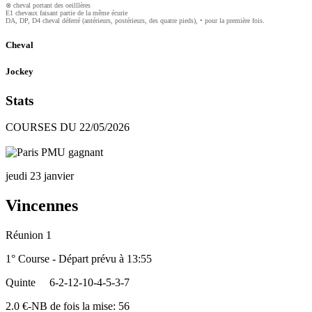
⊗ cheval portant des oeilllères
E1 chevaux faisant partie de la même écurie
DA, DP, D4 cheval déferré (antérieurs, postérieurs, des quatre pieds), • pour la première fois.
Cheval
Jockey
Stats
COURSES DU 22/05/2026
jeudi 23 janvier
Vincennes
Réunion 1
1° Course - Départ prévu à 13:55
Quinte
6-2-12-10-4-5-3-7
2.0 €-NB de fois la mise: 56