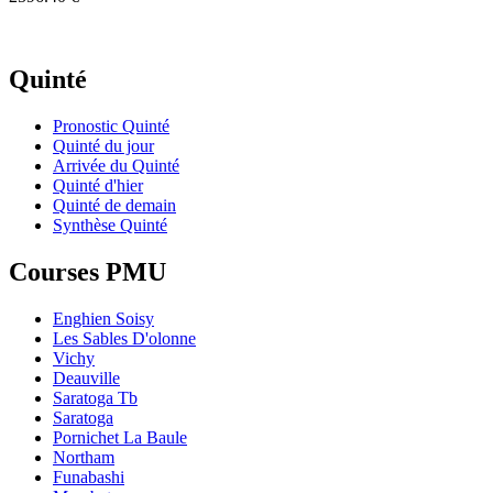
Quinté
Pronostic Quinté
Quinté du jour
Arrivée du Quinté
Quinté d'hier
Quinté de demain
Synthèse Quinté
Courses PMU
Enghien Soisy
Les Sables D'olonne
Vichy
Deauville
Saratoga Tb
Saratoga
Pornichet La Baule
Northam
Funabashi