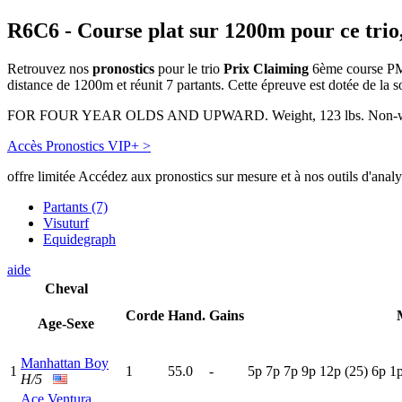
R6C6
- Course plat sur 1200m pour ce trio
Retrouvez nos
pronostics
pour le trio
Prix Claiming
6ème course PMU
distance de 1200m et réunit 7 partants. Cette épreuve est dotée de l
FOR FOUR YEAR OLDS AND UPWARD. Weight, 123 lbs. Non-winners
Accès Pronostics VIP+ >
offre limitée
Accédez aux pronostics sur mesure et à nos outils d'anal
Partants (7)
Visuturf
Equidegraph
aide
Cheval
Corde
Hand.
Gains
Age-Sexe
Manhattan Boy
1
1
55.0
-
5
p
7
p
7
p
9
p
12p
(25)
6
p
1
H/5
Ace Ventura