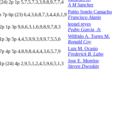
(24)
2
p
1
p
5,7,5,7,3,3,9,8,9,7,7,4
A M Sanchez
Pablo Sotelo Camacho
p
7
p
6
p
(23)
6,4,3,6,8,7,3,4,4,6,1,9
Francisco Alanis
leonel reyes
2
p
1
p
3
p
9,6,6,3,1,6,9,8,9,7,8,3
Pedro Garcia, Jr.
Wilfrido A. Torres M.
1
p
3
p
5
p
4,4,5,9,9,3,9,9,7,5,5,6
Ronald Coy
Luis M. Ocasio
7
p
4
p
5
p
4,8,9,8,4,4,4,3,6,5,7,9
Frederick B. Labo
Jose E. Morelos
1
p
(24)
4
p
2,9,5,1,2,4,5,9,6,5,1,3
Steven Dwoskin