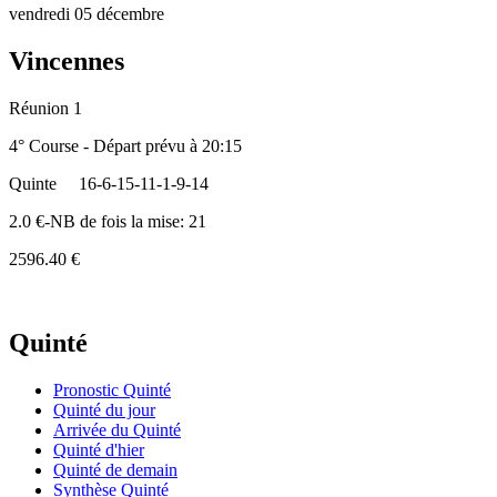
vendredi 05 décembre
Vincennes
Réunion 1
4° Course - Départ prévu à 20:15
Quinte
16-6-15-11-1-9-14
2.0 €-NB de fois la mise: 21
2596.40 €
Quinté
Pronostic Quinté
Quinté du jour
Arrivée du Quinté
Quinté d'hier
Quinté de demain
Synthèse Quinté