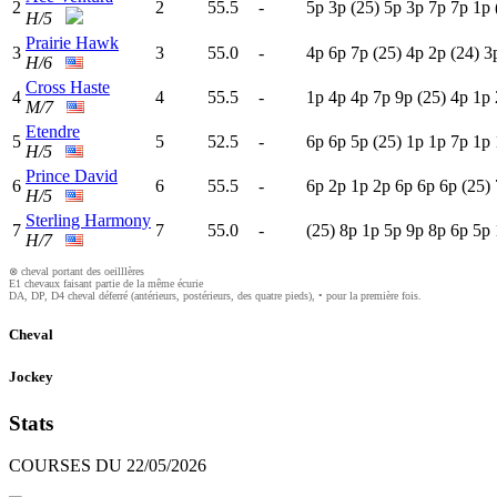
2
2
55.5
-
5
p
3
p
(25)
5
p
3
p
7
p
7
p
1
p
H/5
Prairie Hawk
3
3
55.0
-
4
p
6
p
7
p
(25)
4
p
2
p
(24)
3
H/6
Cross Haste
4
4
55.5
-
1
p
4
p
4
p
7
p
9
p
(25)
4
p
1
p
M/7
Etendre
5
5
52.5
-
6
p
6
p
5
p
(25)
1
p
1
p
7
p
1
p
H/5
Prince David
6
6
55.5
-
6
p
2
p
1
p
2
p
6
p
6
p
6
p
(25)
H/5
Sterling Harmony
7
7
55.0
-
(25)
8
p
1
p
5
p
9
p
8
p
6
p
5
p
H/7
⊗ cheval portant des oeilllères
E1 chevaux faisant partie de la même écurie
DA, DP, D4 cheval déferré (antérieurs, postérieurs, des quatre pieds), • pour la première fois.
Cheval
Jockey
Stats
COURSES DU 22/05/2026