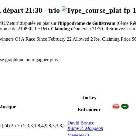
, départ
21:30
-
trio
/Zeturf disputée en plat sur l'
hippodrome de Gulfstream
(6ème Ré
a somme de 21983€. Le
Prix Claiming
débutera à 21:30. Retrouvez les rés
 Of A Race Since February 22 Allowed 2 lbs. Claiming Price $6
yse graphique pour gagner plus.
Jockey
Musique
Entraineur
David Boraco
p
(24)
2
p
7
p
5,3,3,1,8,4,9,8,3,3,8,2
Kathy P. Mongeon
Meneses O.