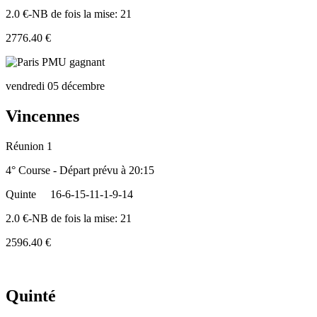
2.0 €-NB de fois la mise: 21
2776.40 €
vendredi 05 décembre
Vincennes
Réunion 1
4° Course - Départ prévu à 20:15
Quinte
16-6-15-11-1-9-14
2.0 €-NB de fois la mise: 21
2596.40 €
Quinté