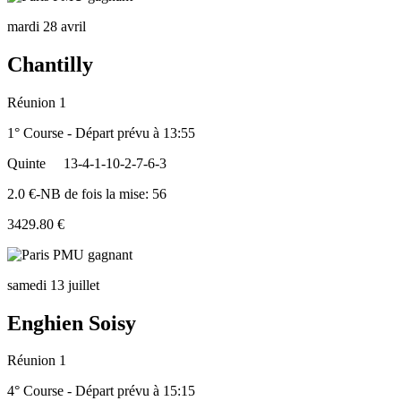
mardi 28 avril
Chantilly
Réunion 1
1° Course - Départ prévu à 13:55
Quinte
13-4-1-10-2-7-6-3
2.0 €-NB de fois la mise: 56
3429.80 €
samedi 13 juillet
Enghien Soisy
Réunion 1
4° Course - Départ prévu à 15:15