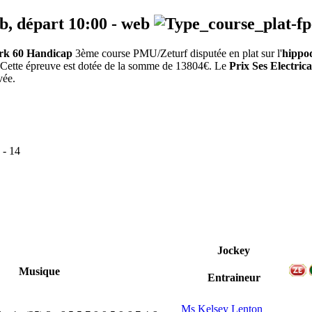
eb, départ
10:00
-
web
ark 60 Handicap
3ème course PMU/Zeturf disputée en plat sur l'
hippo
. Cette épreuve est dotée de la somme de 13804€. Le
Prix Ses Electri
vée.
-
14
Jockey
Musique
Entraineur
Ms Kelsey Lenton