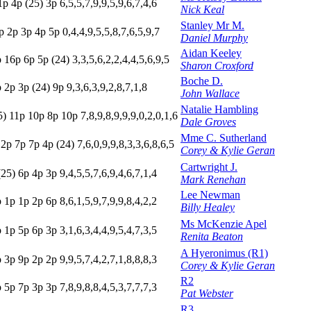
1
p
4
p
(25)
3
p
6,5,5,7,9,9,5,9,6,7,4,6
Nick Keal
Stanley Mr M.
p
2
p
3
p
4
p
5
p
0,4,4,9,5,5,8,7,6,5,9,7
Daniel Murphy
Aidan Keeley
p
16p
6
p
5
p
(24)
3,3,5,6,2,2,4,4,5,6,9,5
Sharon Croxford
Boche D.
p
2
p
3
p
(24)
9
p
9,3,6,3,9,2,8,7,1,8
John Wallace
Natalie Hambling
5)
11p
10p
8
p
10p
7,8,9,8,9,9,9,0,2,0,1,6
Dale Groves
Mme C. Sutherland
p
2
p
7
p
7
p
4
p
(24)
7,6,0,9,9,8,3,3,6,8,6,5
Corey & Kylie Geran
Cartwright J.
(25)
6
p
4
p
3
p
9,4,5,5,7,6,9,4,6,7,1,4
Mark Renehan
Lee Newman
p
1
p
1
p
2
p
6
p
8,6,1,5,9,7,9,9,8,4,2,2
Billy Healey
Ms McKenzie Apel
p
1
p
5
p
6
p
3
p
3,1,6,3,4,4,9,5,4,7,3,5
Renita Beaton
A Hyeronimus (R1)
p
3
p
9
p
2
p
2
p
9,9,5,7,4,2,7,1,8,8,8,3
Corey & Kylie Geran
R2
p
5
p
7
p
3
p
3
p
7,8,9,8,8,4,5,3,7,7,7,3
Pat Webster
R3