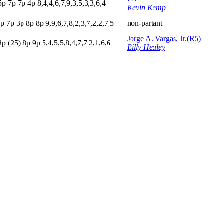
5
p
7
p
7
p
4
p
8,4,4,6,7,9,3,5,3,3,6,4
Kevin Kemp
8
p
7
p
3
p
8
p
8
p
9,9,6,7,8,2,3,7,2,2,7,5
non-partant
Jorge A. Vargas, Jr.(R5)
3
p
(25)
8
p
9
p
5,4,5,5,8,4,7,7,2,1,6,6
Billy Healey