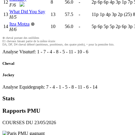
12
8
56.0
-
2
p
6
p
6
p
4
p
3
p
1
p
7
p
F/6
What Did You Say
13
13
57.5
-
11p
1
p
4
p
3
p
2
p
(25)
H/5
Itza Motza
⊗
14
10
56.0
-
5
p
6
p
5
p
5
p
2
p
6
p
3
p
H/6
⊗ cheval portant des oeilllères
E1 chevaux faisant partie de la même écurie
DA, DP, D4 cheval déferré (antérieurs, postérieurs, des quatre pieds), • pour la première fois.
Analyse Visuturf:
1
-
7
-
4
-
8
-
5
-
11
-
10
-
6
Cheval
Jockey
Analyse Equidegraph:
7
-
4
-
1
-
5
-
8
-
11
-
6
-
14
Stats
Rapports PMU
COURSES DU 23/05/2026