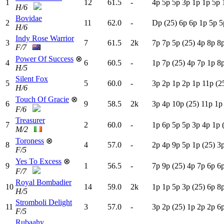
1
12
61.5
-
4
p
5
p
5
p
3
p
1
p
1
p
5
p
H/6
Bovidae
2
11
62.0
-
D
p
(25)
6
p
6
p
1
p
5
p
5
H/6
Indy Rose Warrior
3
7
61.5
2k
7
p
7
p
5
p
(25)
4
p
8
p
8
F/7
Power Of Success
⊗
4
6
60.5
-
1
p
7
p
(25)
4
p
7
p
1
p
8
H/5
Silent Fox
5
5
60.0
-
3
p
2
p
1
p
2
p
1
p
11p
(2
H/6
Touch Of Gracie
⊗
6
9
58.5
2k
3
p
4
p
10p
(25)
11p
1
F/6
Treasurer
7
2
60.0
-
1
p
6
p
5
p
5
p
3
p
4
p
1
p
M/2
Toroness
⊗
8
4
57.0
-
2
p
4
p
9
p
5
p
1
p
(25)
3
F/5
Yes To Excess
⊗
9
1
56.5
-
7
p
9
p
(25)
4
p
7
p
6
p
6
F/7
Royal Bombadier
10
14
59.0
2k
1
p
1
p
5
p
3
p
(25)
6
p
8
H/5
Stromboli Delight
11
3
57.0
-
3
p
2
p
(25)
1
p
2
p
2
p
6
F/5
Rubaahy