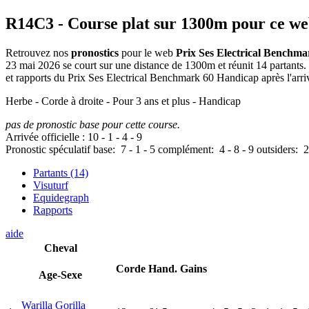
R14C3
- Course plat sur 1300m pour ce w
Retrouvez nos
pronostics
pour le web
Prix Ses Electrical Benchm
23 mai 2026 se court sur une distance de 1300m et réunit 14 partants
et rapports du Prix Ses Electrical Benchmark 60 Handicap après l'arri
Herbe - Corde à droite - Pour 3 ans et plus - Handicap
pas de pronostic base pour cette course.
Arrivée officielle :
10
-
1
-
4
-
9
Pronostic spéculatif
base:
7
-
1
-
5
complément:
4
-
8
-
9
outsiders:
2
Partants (14)
Visuturf
Equidegraph
Rapports
aide
Cheval
Corde
Hand.
Gains
Age-Sexe
Warilla Gorilla