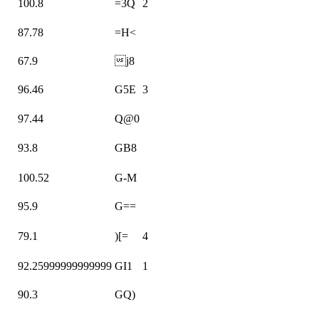
100.8
=3Q
2
87.78
=H<
67.9
j8
96.46
G5E
3
97.44
Q@0
93.8
GB8
100.52
G-M
95.9
G==
79.1
)[=
4
92.25999999999999
GI1
1
90.3
GQ)