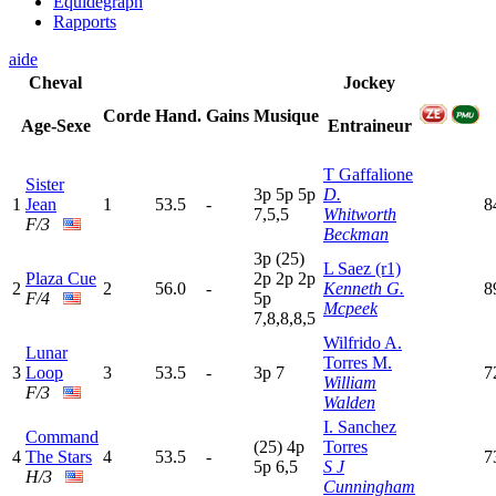
Equidegraph
Rapports
aide
Cheval
Jockey
Corde
Hand.
Gains
Musique
Age-Sexe
Entraineur
T Gaffalione
Sister
3
p
5
p
5
p
D.
1
Jean
1
53.5
-
8
7,5,5
Whitworth
F/3
Beckman
3
p
(25)
L Saez (r1)
Plaza Cue
2
p
2
p
2
p
2
2
56.0
-
Kenneth G.
8
F/4
5
p
Mcpeek
7,8,8,8,5
Wilfrido A.
Lunar
Torres M.
3
Loop
3
53.5
-
3
p
7
7
William
F/3
Walden
I. Sanchez
Command
(25)
4
p
Torres
4
The Stars
4
53.5
-
7
5
p
6,5
S J
H/3
Cunningham