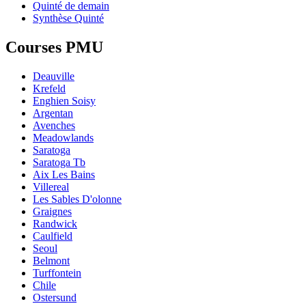
Quinté de demain
Synthèse Quinté
Courses PMU
Deauville
Krefeld
Enghien Soisy
Argentan
Avenches
Meadowlands
Saratoga
Saratoga Tb
Aix Les Bains
Villereal
Les Sables D'olonne
Graignes
Randwick
Caulfield
Seoul
Belmont
Turffontein
Chile
Ostersund