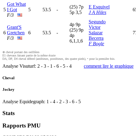
Got What
(25)
7
p
E Esquivel
5
I Got
5
53.5
-
6
5
p
3,5
J A Hiles
F/3
Segundo
4
p
9
p
Grant'S
Victor
(25)
9
p
6
Gretchen
6
53.5
-
Salazar
7
4
p
F/3
Becerra
6,1,1,6
F Bogle
⊗ cheval portant des oeilllères
E1 chevaux faisant partie de la même écurie
DA, DP, D4 cheval déferré (antérieurs, postérieurs, des quatre pieds), • pour la première fois.
Analyse Visuturf:
2
-
3
-
1
-
6
-
5
-
4
comment lire le graphique
Cheval
Jockey
Analyse Equidegraph:
1
-
4
-
2
-
3
-
6
-
5
Stats
Rapports PMU