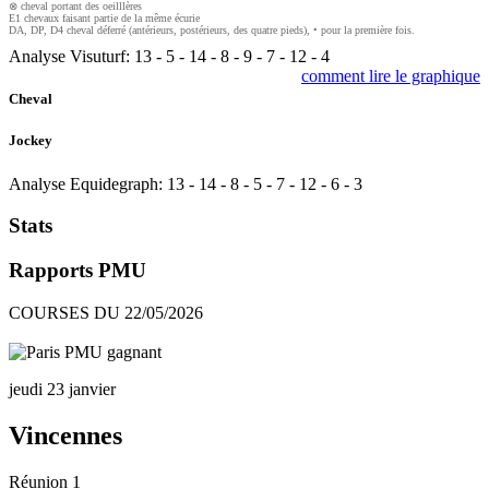
⊗ cheval portant des oeilllères
E1 chevaux faisant partie de la même écurie
DA, DP, D4 cheval déferré (antérieurs, postérieurs, des quatre pieds), • pour la première fois.
Analyse Visuturf:
13
-
5
-
14
-
8
-
9
-
7
-
12
-
4
comment lire le graphique
Cheval
Jockey
Analyse Equidegraph:
13
-
14
-
8
-
5
-
7
-
12
-
6
-
3
Stats
Rapports PMU
COURSES DU 22/05/2026
jeudi 23 janvier
Vincennes
Réunion 1