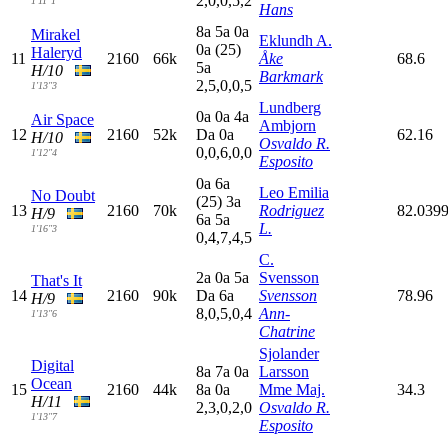
2,0,0,5,2
1'11"1
Hans
8
a
5
a
0
a
Mirakel
Eklundh A.
0
a
(25)
Haleryd
11
2160
66k
Åke
68.6
5
a
H/10
Barkmark
2,5,0,0,5
1'13"3
Lundberg
0
a
0
a
4
a
Air Space
Ambjorn
12
2160
52k
D
a
0
a
62.16
H/10
Osvaldo R.
0,0,6,0,0
1'12"4
Esposito
0
a
6
a
Leo Emilia
No Doubt
(25)
3
a
13
2160
70k
Rodriguez
82.039
H/9
6
a
5
a
L.
1'16"3
0,4,7,4,5
C.
2
a
0
a
5
a
Svensson
That's It
14
2160
90k
D
a
6
a
Svensson
78.96
H/9
8,0,5,0,4
Ann-
1'13"6
Chatrine
Sjolander
Digital
8
a
7
a
0
a
Larsson
Ocean
15
2160
44k
8
a
0
a
Mme Maj.
34.3
H/11
2,3,0,2,0
Osvaldo R.
1'13"7
Esposito