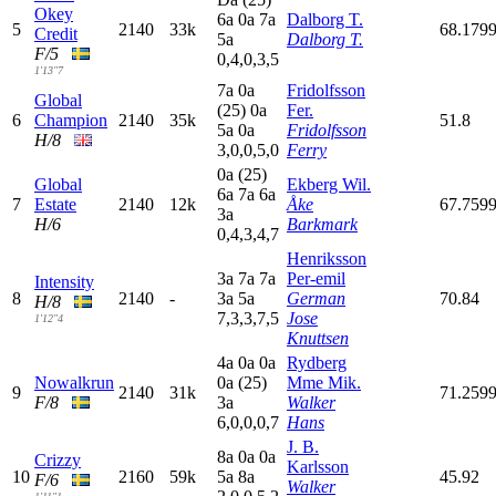
Okey
6
a
0
a
7
a
Dalborg T.
5
2140
33k
68.179
Credit
5
a
Dalborg T.
F/5
0,4,0,3,5
1'13"7
7
a
0
a
Fridolfsson
Global
(25)
0
a
Fer.
6
Champion
2140
35k
51.8
5
a
0
a
Fridolfsson
H/8
3,0,0,5,0
Ferry
0
a
(25)
Global
Ekberg Wil.
6
a
7
a
6
a
7
Estate
2140
12k
Åke
67.759
3
a
H/6
Barkmark
0,4,3,4,7
Henriksson
3
a
7
a
7
a
Per-emil
Intensity
8
2140
-
3
a
5
a
German
70.84
H/8
7,3,3,7,5
Jose
1'12"4
Knuttsen
4
a
0
a
0
a
Rydberg
Nowalkrun
0
a
(25)
Mme Mik.
9
2140
31k
71.259
F/8
3
a
Walker
6,0,0,0,7
Hans
J. B.
8
a
0
a
0
a
Crizzy
Karlsson
10
2160
59k
5
a
8
a
45.92
F/6
Walker