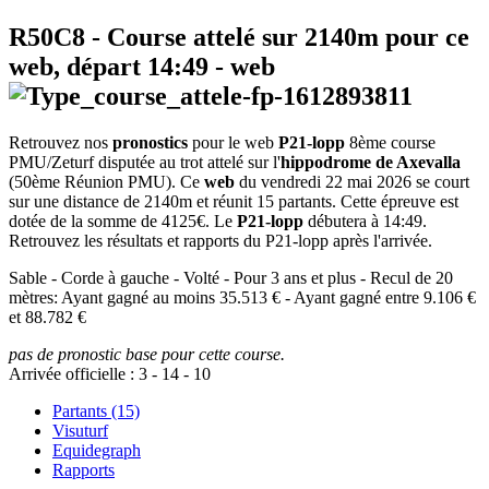
R50C8
- Course attelé sur 2140m pour ce
web, départ
14:49
-
web
Retrouvez nos
pronostics
pour le web
P21-lopp
8ème course
PMU/Zeturf disputée au trot attelé sur l'
hippodrome de Axevalla
(50ème Réunion PMU). Ce
web
du vendredi 22 mai 2026 se court
sur une distance de 2140m et réunit 15 partants. Cette épreuve est
dotée de la somme de 4125€. Le
P21-lopp
débutera à 14:49.
Retrouvez les résultats et rapports du P21-lopp après l'arrivée.
Sable - Corde à gauche - Volté - Pour 3 ans et plus - Recul de 20
mètres: Ayant gagné au moins 35.513 € - Ayant gagné entre 9.106 €
et 88.782 €
pas de pronostic base pour cette course.
Arrivée officielle :
3
-
14
-
10
Partants (15)
Visuturf
Equidegraph
Rapports