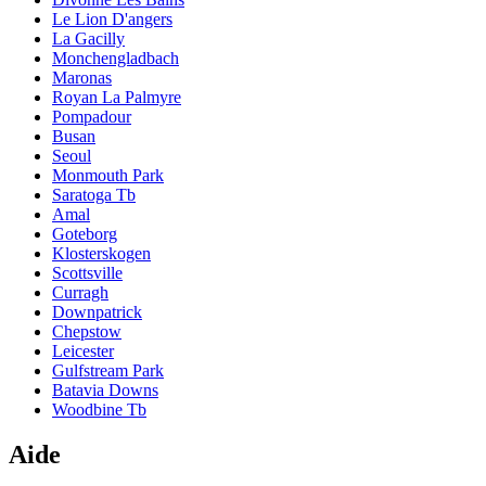
Le Lion D'angers
La Gacilly
Monchengladbach
Maronas
Royan La Palmyre
Pompadour
Busan
Seoul
Monmouth Park
Saratoga Tb
Amal
Goteborg
Klosterskogen
Scottsville
Curragh
Downpatrick
Chepstow
Leicester
Gulfstream Park
Batavia Downs
Woodbine Tb
Aide