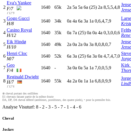
Eva's Yankee
Jense
2
1640
65k
2
a
5
a
5
a
6
a
(25)
2
a
8,5,5,4,8
F/7
Jense
1'12"9
Gogo Gucci
Larse
3
1640
34k
0
a
4
a
6
a
3
a
1
a
0,6,4,7,9
H/8
Krist
Casino Royal
Felt
4
1640
35k
0
a
7
a
(25)
0
a
0
a
4
a
0,3,0,0,6
H/12
Rene
Eik Hindø
Jens
5
1640
49k
2
a
0
a
2
a
0
a
3
a
8,0,8,0,7
H/10
Jens
Henri Cloc
Stev
6
1640
52k
6
a
3
a
(25)
6
a
3
a
0
a
4,7,4,7,0
M/7
Jorg
Geo
Kirk
7
1640
-
3
a
0
a
0
a
5
a
1
a
7,0,0,5,9
F/4
Thor
Reginald Dwight
Jorge
8
1640
55k
4
a
2
a
0
a
1
a
1
a
6,8,0,9,9
H/7
Lind
1'12"6
⊗ cheval portant des oeilllères
E1 chevaux faisant partie de la même écurie
DA, DP, D4 cheval déferré (antérieurs, postérieurs, des quatre pieds), • pour la première fois.
Analyse Visuturf:
8
-
2
-
3
-
5
-
7
-
1
-
4
-
6
Cheval
Jockey