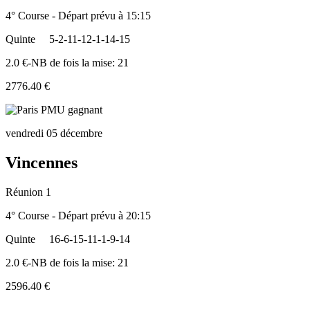
4° Course - Départ prévu à 15:15
Quinte
5-2-11-12-1-14-15
2.0 €-NB de fois la mise: 21
2776.40 €
vendredi 05 décembre
Vincennes
Réunion 1
4° Course - Départ prévu à 20:15
Quinte
16-6-15-11-1-9-14
2.0 €-NB de fois la mise: 21
2596.40 €