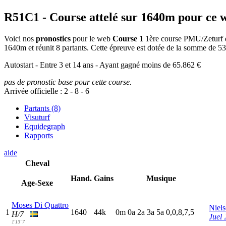
R51C1
- Course attelé sur 1640m pour ce 
Voici nos
pronostics
pour le web
Course 1
1ère course PMU/Zeturf dis
1640m et réunit 8 partants. Cette épreuve est dotée de la somme de 
Autostart - Entre 3 et 14 ans - Ayant gagné moins de 65.862 €
pas de pronostic base pour cette course.
Arrivée officielle :
2
-
8
-
6
Partants (8)
Visuturf
Equidegraph
Rapports
aide
Cheval
Hand.
Gains
Musique
Age-Sexe
Moses Di Quattro
Niel
1
1640
44k
0
m
0
a
2
a
3
a
5
a
0,0,8,7,5
H/7
Juel 
1'13"7