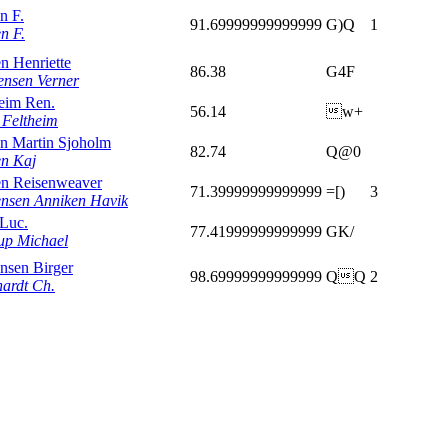
n F.
91.69999999999999
G)Q
1
n F.
n Henriette
86.38
G4F
ensen Verner
heim Ren.
56.14
w+
 Feltheim
en Martin Sjoholm
82.74
Q@0
en Kaj
en Reisenweaver
71.39999999999999
=[)
3
ensen Anniken Havik
 Luc.
77.41999999999999
GK/
up Michael
nsen Birger
98.69999999999999
QQ
2
hardt Ch.