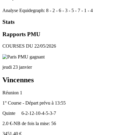
Analyse Equidegraph:
8
-
2
-
6
-
3
-
5
-
7
-
1
-
4
Stats
Rapports PMU
COURSES DU 22/05/2026
jeudi 23 janvier
Vincennes
Réunion 1
1° Course - Départ prévu à 13:55
Quinte
6-2-12-10-4-5-3-7
2.0 €-NB de fois la mise: 56
3451.40 €