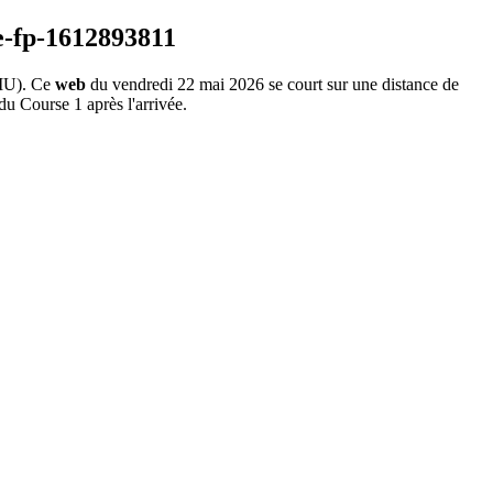
MU). Ce
web
du vendredi 22 mai 2026 se court sur une distance de
du Course 1 après l'arrivée.