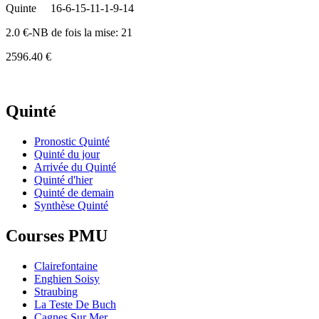
Quinte
16-6-15-11-1-9-14
2.0 €-NB de fois la mise: 21
2596.40 €
Quinté
Pronostic Quinté
Quinté du jour
Arrivée du Quinté
Quinté d'hier
Quinté de demain
Synthèse Quinté
Courses PMU
Clairefontaine
Enghien Soisy
Straubing
La Teste De Buch
Cagnes Sur Mer