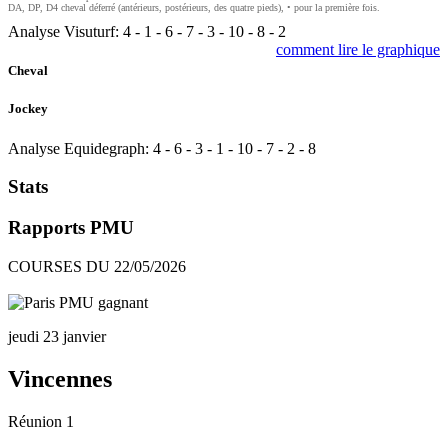
DA, DP, D4 cheval déferré (antérieurs, postérieurs, des quatre pieds), • pour la première fois.
Analyse Visuturf:
4
-
1
-
6
-
7
-
3
-
10
-
8
-
2
comment lire le graphique
Cheval
Jockey
Analyse Equidegraph:
4
-
6
-
3
-
1
-
10
-
7
-
2
-
8
Stats
Rapports PMU
COURSES DU 22/05/2026
jeudi 23 janvier
Vincennes
Réunion 1