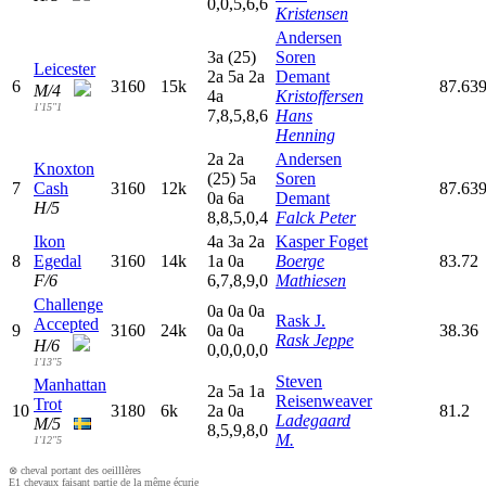
0,0,5,6,6
Kristensen
Andersen
3
a
(25)
Soren
Leicester
2
a
5
a
2
a
Demant
6
3160
15k
87.63
M/4
4
a
Kristoffersen
1'15"1
7,8,5,8,6
Hans
Henning
2
a
2
a
Andersen
Knoxton
(25)
5
a
Soren
7
Cash
3160
12k
87.63
0
a
6
a
Demant
H/5
8,8,5,0,4
Falck Peter
Ikon
4
a
3
a
2
a
Kasper Foget
8
Egedal
3160
14k
1
a
0
a
Boerge
83.72
F/6
6,7,8,9,0
Mathiesen
Challenge
0
a
0
a
0
a
Rask J.
Accepted
9
3160
24k
0
a
0
a
38.36
Rask Jeppe
H/6
0,0,0,0,0
1'13"5
Steven
Manhattan
2
a
5
a
1
a
Reisenweaver
Trot
10
3180
6k
2
a
0
a
81.2
Ladegaard
M/5
8,5,9,8,0
M.
1'12"5
⊗ cheval portant des oeilllères
E1 chevaux faisant partie de la même écurie