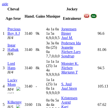
aide
Cheval
Jockey
Hand.
Gains
Musique
Age-Sexe
Entraineur
Precious
4
a
1
a
0
a
Jorgensen
1
Boy A J
3140
9k
1
a
5
a
Birger
96.6
H/4
6,9,0,9,5
Juul M.
3
a
3
a
0
a
Pedersen Ida
Ingar
0
a
(25)
Jeanette
2
Halbak
3140
8k
81.06
0
a
Nielsen Lars
H/6
7,7,0,0,0
Sondrup
1
a
1
a
1
a
Lord
Monster K.
(25)
1
a
3
Hans
3140
8k
Nielsen
94.5
4
a
H/4
Mariann T
9,9,9,9,6
1
a
1
a
Lucky
(25)
1
a
S. Juul
Mom
4
3140
-
105.1
0
a
1
a
Juul Steen
M/4
9,9,9,0,9
1'14"3
Kristensen
0
a
0
a
5
a
Kilkenny
Astrid
5
3160
11k
4
a
4
a
67.62
Kari
H/5