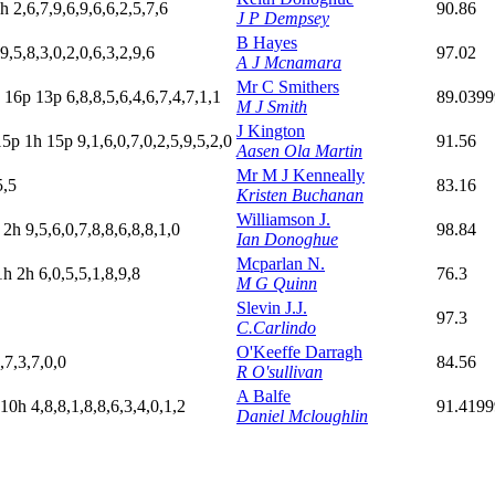
h
2,6,7,9,6,9,6,6,2,5,7,6
90.86
J P Dempsey
B Hayes
9,5,8,3,0,2,0,6,3,2,9,6
97.02
A J Mcnamara
Mr C Smithers
16p
13p
6,8,8,5,6,4,6,7,4,7,1,1
89.039
M J Smith
J Kington
15p
1
h
15p
9,1,6,0,7,0,2,5,9,5,2,0
91.56
Aasen Ola Martin
Mr M J Kenneally
5,5
83.16
Kristen Buchanan
Williamson J.
h
2
h
9,5,6,0,7,8,8,6,8,8,1,0
98.84
Ian Donoghue
Mcparlan N.
1
h
2
h
6,0,5,5,1,8,9,8
76.3
M G Quinn
Slevin J.J.
97.3
C.Carlindo
O'Keeffe Darragh
,7,3,7,0,0
84.56
R O'sullivan
A Balfe
10h
4,8,8,1,8,8,6,3,4,0,1,2
91.419
Daniel Mcloughlin