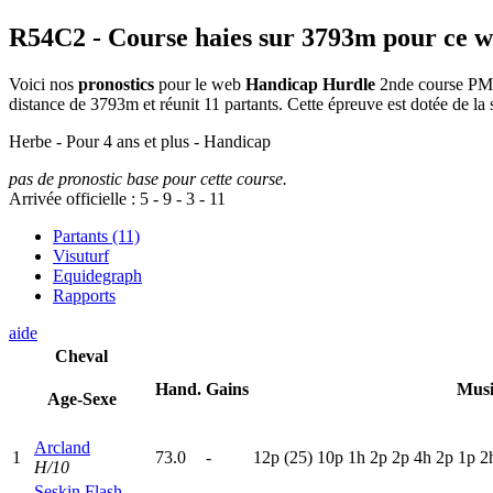
R54C2
- Course haies sur 3793m pour ce 
Voici nos
pronostics
pour le web
Handicap Hurdle
2nde course PMU/
distance de 3793m et réunit 11 partants. Cette épreuve est dotée de 
Herbe - Pour 4 ans et plus - Handicap
pas de pronostic base pour cette course.
Arrivée officielle :
5
-
9
-
3
-
11
Partants (11)
Visuturf
Equidegraph
Rapports
aide
Cheval
Hand.
Gains
Mus
Age-Sexe
Arcland
1
73.0
-
12p
(25)
10p
1
h
2
p
2
p
4
h
2
p
1
p
2
H/10
Seskin Flash