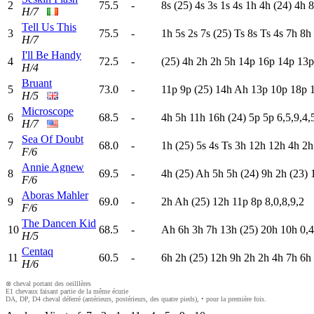
2
75.5
-
8
s
(25)
4
s
3
s
1
s
4
s
1
h
4
h
(24)
4
h
8
H/7
Tell Us This
3
75.5
-
1
h
5
s
2
s
7
s
(25)
T
s
8
s
T
s
4
s
7
h
8
h
H/7
I'll Be Handy
4
72.5
-
(25)
4
h
2
h
2
h
5
h
14p
16p
14p
13p
H/4
Bruant
5
73.0
-
11p
9
p
(25)
14h
A
h
13p
10p
18p
H/5
Microscope
6
68.5
-
4
h
5
h
11h
16h
(24)
5
p
5
p
6,5,9,4,
H/7
Sea Of Doubt
7
68.0
-
1
h
(25)
5
s
4
s
T
s
3
h
12h
12h
4
h
2
F/6
Annie Agnew
8
69.5
-
4
h
(25)
A
h
5
h
5
h
(24)
9
h
2
h
(23)
F/6
Aboras Mahler
9
69.0
-
2
h
A
h
(25)
12h
11p
8
p
8,0,8,9,2
F/6
The Dancen Kid
10
68.5
-
A
h
6
h
3
h
7
h
13h
(25)
20h
10h
0,4
H/5
Centaq
11
60.5
-
6
h
2
h
(25)
12h
9
h
2
h
2
h
4
h
7
h
6
h
H/6
⊗ cheval portant des oeilllères
E1 chevaux faisant partie de la même écurie
DA, DP, D4 cheval déferré (antérieurs, postérieurs, des quatre pieds), • pour la première fois.