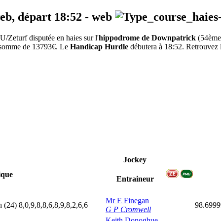
web, départ
18:52
-
web
Zeturf disputée en haies sur l'
hippodrome de Downpatrick
(54ème
la somme de 13793€. Le
Handicap Hurdle
débutera à 18:52. Retrouvez le
Jockey
ique
Entraineur
Mr E Finegan
h
(24)
8,0,9,8,8,6,8,9,8,2,6,6
98.699
G P Cromwell
Keith Donoghue