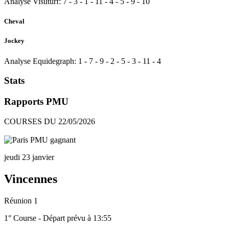
Analyse Visuturf:
7
-
3
-
1
-
11
-
4
-
5
-
9
-
10
Cheval
Jockey
Analyse Equidegraph:
1
-
7
-
9
-
2
-
5
-
3
-
11
-
4
Stats
Rapports PMU
COURSES DU 22/05/2026
jeudi 23 janvier
Vincennes
Réunion 1
1° Course - Départ prévu à 13:55