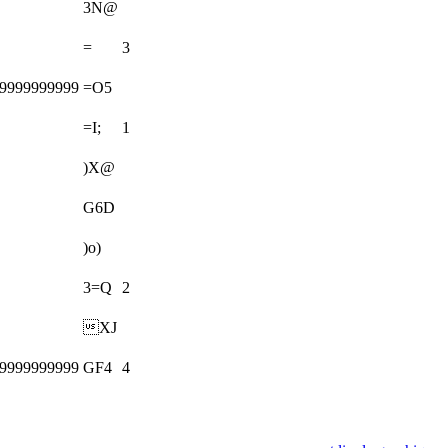
3N@
=
3
99999999999
=O5
=I;
1
)X@
G6D
)o)
3=Q
2
XJ
99999999999
GF4
4