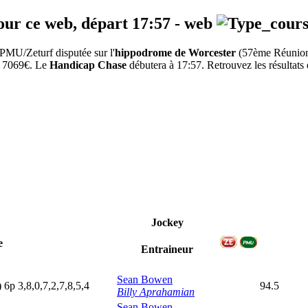
our ce web, départ
17:57
-
web
PMU/Zeturf disputée sur l'
hippodrome de Worcester
(57ème Réunio
de 7069€. Le
Handicap Chase
débutera à 17:57. Retrouvez les résultats 
Jockey
e
Entraineur
Sean Bowen
)
6
p
3,8,0,7,2,7,8,5,4
94.5
Billy Aprahamian
Sean Bowen