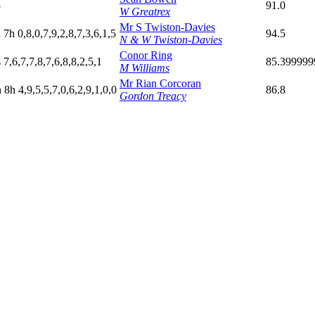
5
91.0
W Greatrex
Mr S Twiston-Davies
h
7
h
0,8,0,7,9,2,8,7,3,6,1,5
94.5
N & W Twiston-Davies
Conor Ring
s
7,6,7,7,8,7,6,8,8,2,5,1
85.399999
M Williams
Mr Rian Corcoran
h
8
h
4,9,5,5,7,0,6,2,9,1,0,0
86.8
Gordon Treacy