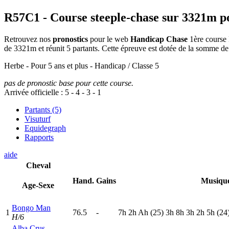
R57C1
- Course steeple-chase sur 3321m p
Retrouvez nos
pronostics
pour le web
Handicap Chase
1ère course 
de 3321m et réunit 5 partants. Cette épreuve est dotée de la somme 
Herbe - Pour 5 ans et plus - Handicap / Classe 5
pas de pronostic base pour cette course.
Arrivée officielle :
5
-
4
-
3
-
1
Partants (5)
Visuturf
Equidegraph
Rapports
aide
Cheval
Hand.
Gains
Musiqu
Age-Sexe
Bongo Man
1
76.5
-
7
h
2
h
A
h
(25)
3
h
8
h
3
h
2
h
5
h
(24
H/6
Alba Crus