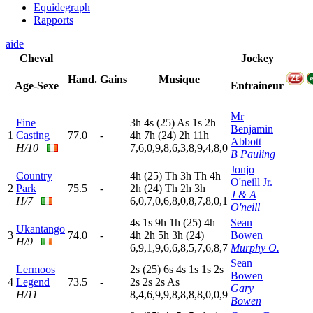
Equidegraph
Rapports
aide
Cheval
Jockey
Hand.
Gains
Musique
Age-Sexe
Entraineur
Mr
Fine
3
h
4
s
(25)
A
s
1
s
2
h
Benjamin
1
Casting
77.0
-
4
h
7
h
(24)
2
h
11h
Abbott
H/10
7,6,0,9,8,6,3,8,9,4,8,0
B Pauling
Jonjo
Country
4
h
(25)
T
h
3
h
T
h
4
h
O'neill Jr.
2
Park
75.5
-
2
h
(24)
T
h
2
h
3
h
J & A
H/7
6,0,7,0,6,8,0,8,7,8,0,1
O'neill
4
s
1
s
9
h
1
h
(25)
4
h
Sean
Ukantango
3
74.0
-
4
h
2
h
5
h
3
h
(24)
Bowen
H/9
6,9,1,9,6,6,8,5,7,6,8,7
Murphy O.
Sean
Lermoos
2
s
(25)
6
s
4
s
1
s
1
s
2
s
Bowen
4
Legend
73.5
-
2
s
2
s
2
s
A
s
Gary
H/11
8,4,6,9,9,8,8,8,8,0,0,9
Bowen