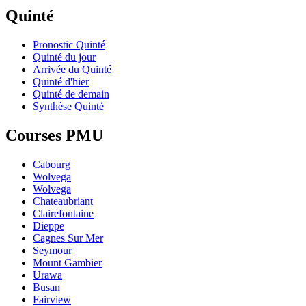
Quinté
Pronostic Quinté
Quinté du jour
Arrivée du Quinté
Quinté d'hier
Quinté de demain
Synthèse Quinté
Courses PMU
Cabourg
Wolvega
Wolvega
Chateaubriant
Clairefontaine
Dieppe
Cagnes Sur Mer
Seymour
Mount Gambier
Urawa
Busan
Fairview