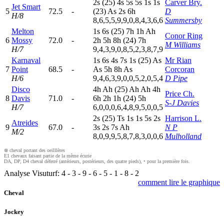
2
s
(25)
4
s
5
s
5
s
1
s
1
s
Carver Bry.
Jet Smart
5
72.5
-
(23)
A
s
2
s
6
h
D
H/8
8,6,5,5,9,9,0,8,4,3,6,6
Summersby
Melton
1
s
6
s
(25)
7
h
1
h
A
h
Conor Ring
6
Mossy
72.0
-
2
h
5
h
8
h
(24)
7
h
M Williams
H/7
9,4,3,9,0,8,5,2,3,8,7,9
Karnaval
1
s
6
s
4
s
7
s
1
s
(25)
A
s
Mr Rian
7
Point
68.5
-
A
s
5
h
8
h
A
s
Corcoran
H/6
9,4,6,3,9,0,0,5,2,0,5,4
D Pipe
Disco
4
h
A
h
(25)
A
h
A
h
4
h
Price Ch.
8
Davis
71.0
-
6
h
2
h
1
h
(24)
5
h
S-J Davies
H/7
6,0,0,0,6,4,8,9,5,0,0,5
2
s
(25)
T
s
1
s
1
s
5
s
2
s
Harrison L.
Atreides
9
67.0
-
3
s
2
s
7
s
A
h
N P
M/2
8,0,9,9,5,8,7,8,3,0,0,6
Mulholland
⊗ cheval portant des oeilllères
E1 chevaux faisant partie de la même écurie
DA, DP, D4 cheval déferré (antérieurs, postérieurs, des quatre pieds), • pour la première fois.
Analyse Visuturf:
4
-
3
-
9
-
6
-
5
-
1
-
8
-
2
comment lire le graphique
Cheval
Jockey