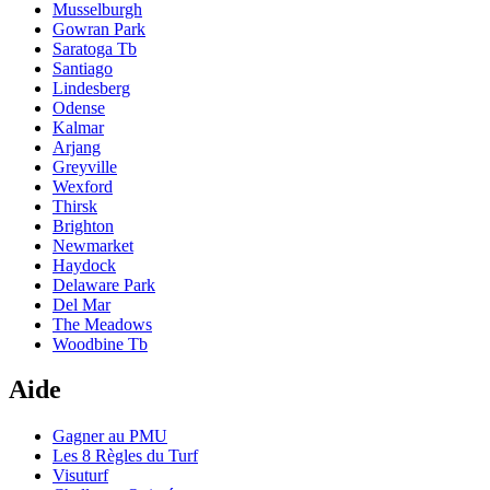
Musselburgh
Gowran Park
Saratoga Tb
Santiago
Lindesberg
Odense
Kalmar
Arjang
Greyville
Wexford
Thirsk
Brighton
Newmarket
Haydock
Delaware Park
Del Mar
The Meadows
Woodbine Tb
Aide
Gagner au PMU
Les 8 Règles du Turf
Visuturf