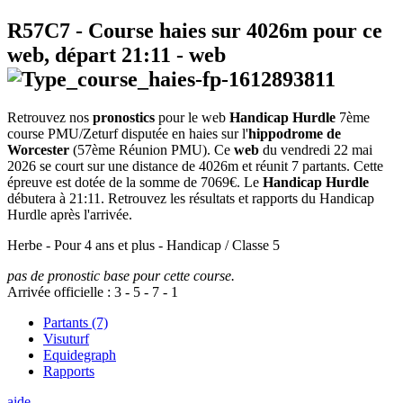
R57C7
- Course haies sur 4026m pour ce
web, départ
21:11
-
web
Retrouvez nos
pronostics
pour le web
Handicap Hurdle
7ème
course PMU/Zeturf disputée en haies sur l'
hippodrome de
Worcester
(57ème Réunion PMU). Ce
web
du vendredi 22 mai
2026 se court sur une distance de 4026m et réunit 7 partants. Cette
épreuve est dotée de la somme de 7069€. Le
Handicap Hurdle
débutera à 21:11. Retrouvez les résultats et rapports du Handicap
Hurdle après l'arrivée.
Herbe - Pour 4 ans et plus - Handicap / Classe 5
pas de pronostic base pour cette course.
Arrivée officielle :
3
-
5
-
7
-
1
Partants (7)
Visuturf
Equidegraph
Rapports
aide