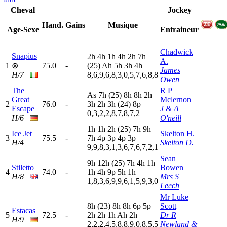
Cheval
Jockey
Hand.
Gains
Musique
Age-Sexe
Entraineur
Chadwick
Snapius
2
h
4
h
1
h
4
h
2
h
7
h
A.
1
⊗
75.0
-
(25)
A
h
5
h
3
h
4
h
James
H/7
8,6,9,6,8,3,0,5,7,6,8,8
Owen
The
R P
A
s
7
h
(25)
8
h
8
h
2
h
Great
Mclernon
2
76.0
-
3
h
2
h
3
h
(24)
8
p
Escape
J & A
0,3,2,2,8,7,8,7,2
H/6
O'neill
1
h
1
h
2
h
(25)
7
h
9
h
Ice Jet
Skelton H.
3
75.5
-
7
h
4
p
3
p
4
p
3
p
H/4
Skelton D.
9,9,8,3,1,3,6,7,6,7,2,1
Sean
9
h
12h
(25)
7
h
4
h
1
h
Stiletto
Bowen
4
74.0
-
1
h
4
h
9
p
5
h
1
h
H/8
Mrs S
1,8,3,6,9,9,6,1,5,9,3,0
Leech
Mr Luke
8
h
(23)
8
h
8
h
6
p
5
p
Scott
Estacas
5
72.5
-
2
h
2
h
1
h
A
h
2
h
Dr R
H/9
2,2,2,4,5,8,8,9,0,8,5,5
Newland &