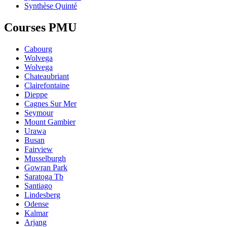
Synthèse Quinté
Courses PMU
Cabourg
Wolvega
Wolvega
Chateaubriant
Clairefontaine
Dieppe
Cagnes Sur Mer
Seymour
Mount Gambier
Urawa
Busan
Fairview
Musselburgh
Gowran Park
Saratoga Tb
Santiago
Lindesberg
Odense
Kalmar
Arjang