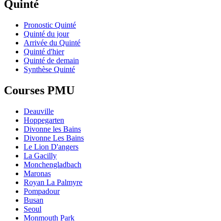
Quinté
Pronostic Quinté
Quinté du jour
Arrivée du Quinté
Quinté d'hier
Quinté de demain
Synthèse Quinté
Courses PMU
Deauville
Hoppegarten
Divonne les Bains
Divonne Les Bains
Le Lion D'angers
La Gacilly
Monchengladbach
Maronas
Royan La Palmyre
Pompadour
Busan
Seoul
Monmouth Park