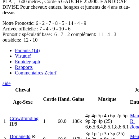
PLAT, 1600 metres , Corde a GAUCHE 25.900- HANDICAP
DIVISE Pour chevaux entiers, hongres et juments de 4 ans et au-
dessus .
Notre Pronostic:
6
-
2
-
7
-
8
-
5
-
14
-
4
-
9
Arrivée officielle :
7
-
4
-
9
-
10
-
6
Pronostic spéculatif
base:
6
-
7
-
2
complément:
11
-
4
-
3
outsiders:
12
-
10
Partants (14)
Visuturf
Equidegraph
Rapports
Commentaires Zeturf
aide
Cheval
J
Corde
Hand.
Gains
Musique
Age-Sexe
Ent
4
p
4
p
5
p
4
p
6
p
2
p
5
p
Man
Crowdfunding
1
1
60.0
186k
9
p
2
p
4
p
(25)
R.
H/8
6,6,5,6,4,8,5,1,8,6,6,1
Bout
3
p
1
p
1
p
3
p
3
p
(25)
Dorianello
⊗
Meu