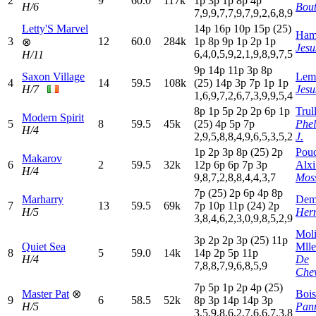
2
9
60.0
117k
1
p
3
p
1
p
8
p
4
p
H/6
Bout
7,9,9,7,7,9,7,9,2,6,8,9
Letty'S Marvel
14p
16p
10p
15p
(25)
Ham
3
12
60.0
284k
1
p
8
p
9
p
1
p
2
p
1
p
⊗
Jesu
6,4,0,5,9,2,1,9,8,9,7,5
H/11
9
p
14p
11p
3
p
8
p
Saxon Village
Lema
4
14
59.5
108k
(25)
14p
3
p
7
p
1
p
1
p
H/7
Jesu
1,6,9,7,2,6,7,3,9,9,5,4
8
p
1
p
5
p
2
p
2
p
6
p
1
p
Trull
Modern Spirit
5
8
59.5
45k
(25)
4
p
5
p
7
p
Phel
H/4
2,9,5,8,8,4,9,6,5,3,5,2
J.
1
p
2
p
3
p
8
p
(25)
2
p
Pou
Makarov
6
2
59.5
32k
12p
6
p
6
p
7
p
3
p
Alxi
H/4
9,8,7,2,8,8,4,4,3,7
Mos
7
p
(25)
2
p
6
p
4
p
8
p
Marharry
Dem
7
13
59.5
69k
7
p
10p
11p
(24)
2
p
H/5
Her
3,8,4,6,2,3,0,9,8,5,2,9
Mol
3
p
2
p
2
p
3
p
(25)
11p
Quiet Sea
Mlle
8
5
59.0
14k
14p
2
p
5
p
11p
H/4
De
7,8,8,7,9,6,8,5,9
Chev
7
p
5
p
1
p
2
p
4
p
(25)
Master Pat
⊗
Bois
9
6
58.5
52k
8
p
3
p
14p
14p
3
p
H/5
Pann
3,5,9,8,6,2,7,6,6,7,3,8