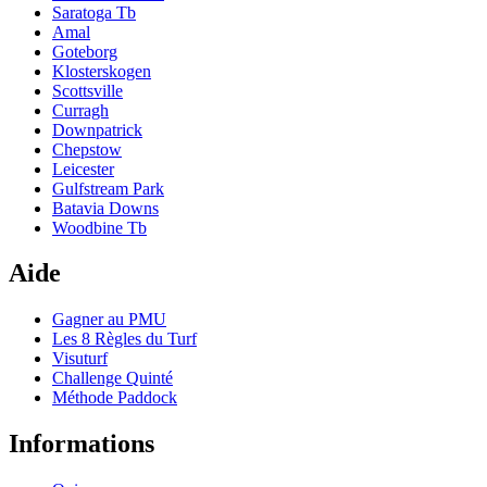
Saratoga Tb
Amal
Goteborg
Klosterskogen
Scottsville
Curragh
Downpatrick
Chepstow
Leicester
Gulfstream Park
Batavia Downs
Woodbine Tb
Aide
Gagner au PMU
Les 8 Règles du Turf
Visuturf
Challenge Quinté
Méthode Paddock
Informations