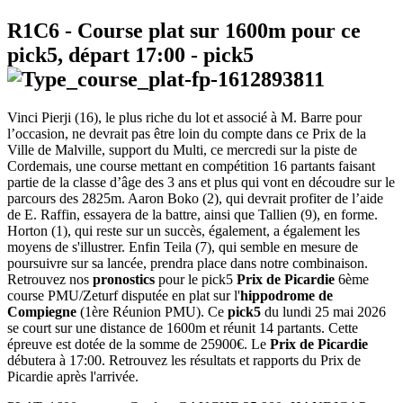
R1C6
- Course plat sur 1600m pour ce
pick5, départ
17:00
-
pick5
Vinci Pierji (16), le plus riche du lot et associé à M. Barre pour
l’occasion, ne devrait pas être loin du compte dans ce Prix de la
Ville de Malville, support du Multi, ce mercredi sur la piste de
Cordemais, une course mettant en compétition 16 partants faisant
partie de la classe d’âge des 3 ans et plus qui vont en découdre sur le
parcours des 2825m. Aaron Boko (2), qui devrait profiter de l’aide
de E. Raffin, essayera de la battre, ainsi que Tallien (9), en forme.
Horton (1), qui reste sur un succès, également, a également les
moyens de s'illustrer. Enfin Teila (7), qui semble en mesure de
poursuivre sur sa lancée, prendra place dans notre combinaison.
Retrouvez nos
pronostics
pour le pick5
Prix de Picardie
6ème
course PMU/Zeturf disputée en plat sur l'
hippodrome de
Compiegne
(1ère Réunion PMU). Ce
pick5
du lundi 25 mai 2026
se court sur une distance de 1600m et réunit 14 partants. Cette
épreuve est dotée de la somme de 25900€. Le
Prix de Picardie
débutera à 17:00. Retrouvez les résultats et rapports du Prix de
Picardie après l'arrivée.