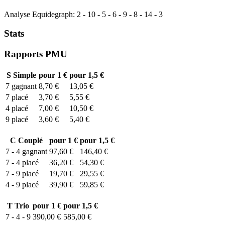
Analyse Equidegraph:
2
-
10
-
5
-
6
-
9
-
8
-
14
-
3
Stats
Rapports PMU
S
Simple
pour 1 €
pour 1,5 €
7
gagnant
8,70 €
13,05 €
7
placé
3,70 €
5,55 €
4
placé
7,00 €
10,50 €
9
placé
3,60 €
5,40 €
C
Couplé
pour 1 €
pour 1,5 €
7 - 4
gagnant
97,60 €
146,40 €
7 - 4
placé
36,20 €
54,30 €
7 - 9
placé
19,70 €
29,55 €
4 - 9
placé
39,90 €
59,85 €
T
Trio
pour 1 €
pour 1,5 €
7 - 4 - 9
390,00 €
585,00 €