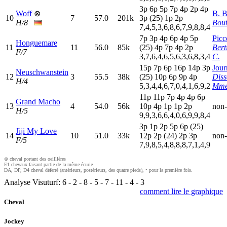
3
p
6
p
5
p
7
p
4
p
2
p
4
p
Woff
⊗
B. B
10
7
57.0
201k
3
p
(25)
1
p
2
p
H/8
Bout
7,4,5,3,6,8,6,7,9,8,8,4
7
p
3
p
4
p
6
p
4
p
5
p
Picc
Honguemare
11
11
56.0
85k
(25)
4
p
7
p
4
p
2
p
Ber
F/7
3,7,6,4,6,5,6,3,6,8,3,4
C.
15p
7
p
6
p
16p
14p
3
p
Jour
Neuschwanstein
12
3
55.5
38k
(25)
10p
6
p
9
p
4
p
Dis
H/4
5,3,4,4,6,7,0,4,1,6,9,2
Mme
11p
11p
7
p
4
p
4
p
6
p
Grand Macho
13
4
54.0
56k
10p
4
p
1
p
1
p
2
p
non-
H/5
9,9,3,6,6,4,0,6,9,9,8,4
3
p
1
p
2
p
5
p
6
p
(25)
Jiji My Love
14
10
51.0
33k
12p
2
p
(24)
2
p
3
p
non-
F/5
7,9,8,5,4,8,8,8,7,1,4,9
⊗ cheval portant des oeilllères
E1 chevaux faisant partie de la même écurie
DA, DP, D4 cheval déferré (antérieurs, postérieurs, des quatre pieds), • pour la première fois.
Analyse Visuturf:
6
-
2
-
8
-
5
-
7
-
11
-
4
-
3
comment lire le graphique
Cheval
Jockey