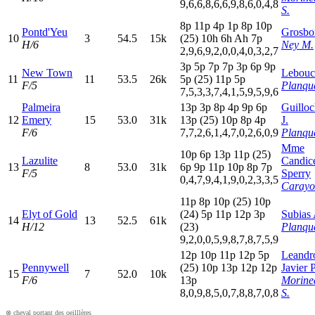
9,6,6,8,6,6,9,8,6,0,4,8
S.
8
p
11p
4
p
1
p
8
p
10p
Pontd'Yeu
Grosbo
10
3
54.5
15k
(25)
10h
6
h
A
h
7
p
H/6
Ney M.
2,9,6,9,2,0,0,4,0,3,2,7
3
p
5
p
7
p
7
p
3
p
6
p
9
p
New Town
Lebouc
11
11
53.5
26k
5
p
(25)
11p
5
p
F/5
Planque
7,5,3,3,7,4,1,5,9,5,9,6
Palmeira
13p
3
p
8
p
4
p
9
p
6
p
Guillo
12
Emery
15
53.0
31k
13p
(25)
10p
8
p
4
p
J.
F/6
7,7,2,6,1,4,7,0,2,6,0,9
Planque
Mme
10p
6
p
13p
11p
(25)
Lazulite
Candic
13
8
53.0
31k
6
p
9
p
11p
10p
8
p
7
p
F/5
Sperry
0,4,7,9,4,1,9,0,2,3,3,5
Carayo
11p
8
p
10p
(25)
10p
Elyt of Gold
(24)
5
p
11p
12p
3
p
Subias 
14
13
52.5
61k
H/12
(23)
Planque
9,2,0,0,5,9,8,7,8,7,5,9
12p
10p
11p
12p
5
p
Leandr
Pennywell
(25)
10p
13p
12p
12p
Javier 
15
7
52.0
10k
F/6
13p
Morine
8,0,9,8,5,0,7,8,8,7,0,8
S.
⊗ cheval portant des oeilllères