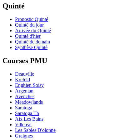
Quinté
Pronostic Quinté
Quinté du jour
Arrivée du Quinté
Quinté d'hier
Quinté de demain
Synthèse Quinté
Courses PMU
Deauville
Krefeld
Enghien Soisy
Argentan
Avenches
Meadowlands
Saratoga
Saratoga Tb
Aix Les Bains
Villereal
Les Sables D'olonne
Graignes