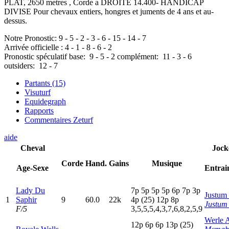
PLAT, 2650 metres , Corde a DROITE 14.400- HANDICAP
DIVISE Pour chevaux entiers, hongres et juments de 4 ans et au-
dessus.
Notre Pronostic:
9
-
5
-
2
-
3
-
6
-
15
-
14
-
7
Arrivée officielle :
4
-
1
-
8
-
6
-
2
Pronostic spéculatif
base:
9
-
5
-
2
complément:
11
-
3
-
6
outsiders:
12
-
7
Partants (15)
Visuturf
Equidegraph
Rapports
Commentaires Zeturf
aide
Cheval
Jock
Corde
Hand.
Gains
Musique
Age-Sexe
Entrai
Lady Du
7
p
5
p
5
p
5
p
6
p
7
p
3
p
Justum
1
Saphir
9
60.0
22k
4
p
(25)
12p
8
p
Justum
F/5
3,5,5,5,4,3,7,6,8,2,5,9
Werle 
12p
6
p
6
p
13p
(25)