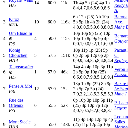
Royale Wells
Mcmah
2
14
60.0
11k
T
h
4
p
5
p
(24)
4
p
1
p
H/6
Reidy 
8,4,4,7,0,6,5,6,9,8,6
A.
6
p
12p
(25)
A
h
10p
Barona
Kiroz
3
10
60.0
116k
5
p
5
p
1
h
4
h
2
h
(24)
Axe.
M/10
4,8,0,0,5,5,9,6,8,8,0,5
Mahe D
Um Elnadim
10p
10p
9
p
(25)
10p
Bernar
4
4
59.0
115k
10p
1
p
8
p
9
p
9
p
4
p
⊗
Gouyett
0,0,1,0,0,9,2,1,1,6,9,8
F/9
Konig
10p
11p
1
p
(25)
5
p
Pacaut 
5
Chouchen
5
57.5
151k
6
p
2
p
5
p
12p
6
p
2
p
C.
H/14
0,9,9,5,4,8,5,8,4,8,4,4
Regley
Tenyearsafter
14p
4
p
4
p
10p
3
p
11p
Veron F
6
1
57.0
46k
2
p
5
p
9
p
10p
(25)
⊗
Plisson
6,6,6,0,7,9,8,5,1,0,9,4
H/5
13p
1
p
8
p
(25)
8
p
9
p
Bazire 
Pense A Moi
7
12
57.0
15k
2
p
5
p
7
p
5
p
(24)
Le Sta
F/6
7,9,2,2,1,8,5,3,5,5,5,3
Mme J.
Rue des
6
p
10p
3
p
10p
5
p
11p
P. Lacr
8
Orteaux
6
55.5
52k
(25)
3
p
10p
7
p
12p
Legros 
F/5
4,0,7,0,5,9,7,0,3,8,3,1
Leonar
11p
4
p
14p
12p
4
p
4
p
Mont Steele
Salles
9
2
55.0
148k
(25)
11p
12p
4
p
10p
H/10
Morine