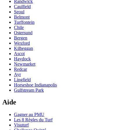
Randwick
Caulfield
Seoul
Belmont
Turffontein
Chile
Ostersund
Bergen
Wexford
Kilbeggan
Ascot
Haydock
Newmarket
Redcar
Ayr
Lingfield
Horseshoe Indianapolis
Gulfstream Park
Aide
Gagner au PMU
Les 8 Règles du Turf
Visuturf