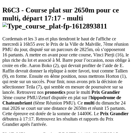
R6C3
- Course plat sur 2650m pour ce
multi, départ
17:17
-
multi
Cordemais et les 3 ans et plus tiendront le haut de l'affiche ce
mercredi à 16h55 avec le Prix de la Ville de Malville, 7ème réunion
PMU du jour, disputé sur un parcours de 2825m, où s’opposeront
16 partants. A mettre en avant pour cette course, Vinci Pierji (16), le
plus riche du lot et associé à M. Barre pour l’occasion, nous oblige à
croire en elle. Aaron Boko (2), qui devrait profiter de l’aide de E.
Raffin devrait donner la réplique à notre favori, tout comme Tallien
(9), en forme. Ensuite en 4ème position, nous mettrons Horton (1),
qui reste sur un succès. Pour finir, nous avons pris la décision de
sélectionner Teila (7), qui semble en mesure de poursuivre sur sa
lancée. Retrouvez nos
pronostics
pour le multi
Prix Grandier
3ème course PMU/Zeturf disputée en plat sur l'
hippodrome de
Chateaubriant
(6ème Réunion PMU). Ce
multi
du dimanche 24
mai 2026 se court sur une distance de 2650m et réunit 15 partants.
Cette épreuve est dotée de la somme de 14400€. Le
Prix Grandier
débutera à 17:17. Retrouvez les résultats et rapports du Prix
Grandier après l'arrivée.