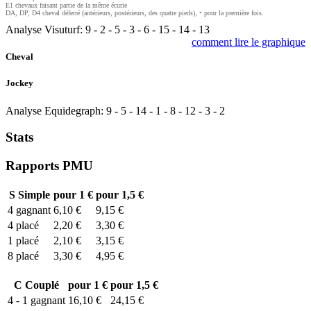
E1 chevaux faisant partie de la même écurie
DA, DP, D4 cheval déferré (antérieurs, postérieurs, des quatre pieds), • pour la première fois.
Analyse Visuturf:
9
-
2
-
5
-
3
-
6
-
15
-
14
-
13
comment lire le graphique
Cheval
Jockey
Analyse Equidegraph:
9
-
5
-
14
-
1
-
8
-
12
-
3
-
2
Stats
Rapports PMU
S
Simple
pour 1 €
pour 1,5 €
4
gagnant
6,10 €
9,15 €
4
placé
2,20 €
3,30 €
1
placé
2,10 €
3,15 €
8
placé
3,30 €
4,95 €
C
Couplé
pour 1 €
pour 1,5 €
4 - 1
gagnant
16,10 €
24,15 €