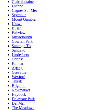
Clairefontaine
Dieppe
Cagnes Sur Mer
Seymour
Mount Gambier
Urawa
Busan
Fairview
Musselburgh
Gowran Park
Saratoga Tb
Santiago
Lindesberg
Odense
Kalmar
Arjang
Greyville
Wexford
Thirsk
Brighton
Newmarket
Haydock
Delaware Park
Del Mar
The Meadows