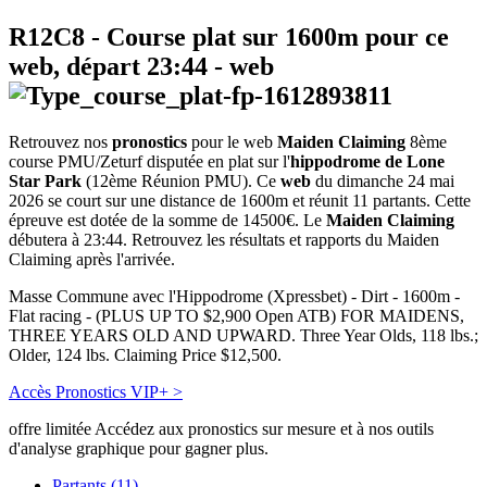
R12C8
- Course plat sur 1600m pour ce
web, départ
23:44
-
web
Retrouvez nos
pronostics
pour le web
Maiden Claiming
8ème
course PMU/Zeturf disputée en plat sur l'
hippodrome de Lone
Star Park
(12ème Réunion PMU). Ce
web
du dimanche 24 mai
2026 se court sur une distance de 1600m et réunit 11 partants. Cette
épreuve est dotée de la somme de 14500€. Le
Maiden Claiming
débutera à 23:44. Retrouvez les résultats et rapports du Maiden
Claiming après l'arrivée.
Masse Commune avec l'Hippodrome (Xpressbet) - Dirt - 1600m -
Flat racing - (PLUS UP TO $2,900 Open ATB) FOR MAIDENS,
THREE YEARS OLD AND UPWARD. Three Year Olds, 118 lbs.;
Older, 124 lbs. Claiming Price $12,500.
Accès Pronostics VIP+ >
offre limitée
Accédez aux pronostics sur mesure et à nos outils
d'analyse graphique pour gagner plus.
Partants (11)