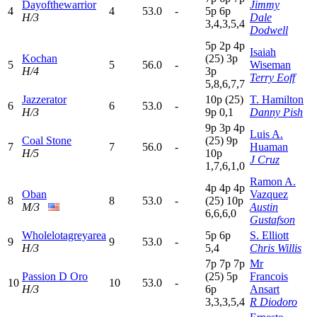
Dayofthewarrior
Jimmy
4
4
53.0
-
5
p
6
p
H/3
Dale
3,4,3,5,4
Dodwell
5
p
2
p
4
p
Isaiah
Kochan
(25)
3
p
5
5
56.0
-
Wiseman
H/4
3
p
Terry Eoff
5,8,6,7,7
Jazzerator
10p
(25)
T. Hamilton
6
6
53.0
-
H/3
9
p
0,1
Danny Pish
9
p
3
p
4
p
Luis A.
Coal Stone
(25)
9
p
7
7
56.0
-
Huaman
H/5
10p
J Cruz
1,7,6,1,0
Ramon A.
4
p
4
p
4
p
Oban
Vazquez
8
8
53.0
-
(25)
10p
M/3
Austin
6,6,6,0
Gustafson
Wholelotagreyarea
5
p
6
p
S. Elliott
9
9
53.0
-
H/3
5,4
Chris Willis
7
p
7
p
7
p
Mr
Passion D Oro
(25)
5
p
Francois
10
10
53.0
-
H/3
6
p
Ansart
3,3,3,5,4
R Diodoro