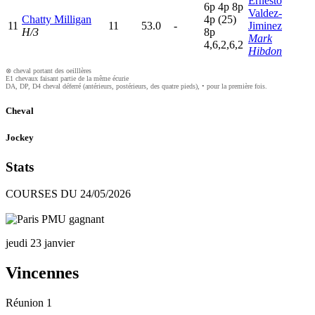
Ernesto
6
p
4
p
8
p
Valdez-
Chatty Milligan
4
p
(25)
11
11
53.0
-
Jiminez
H/3
8
p
Mark
4,6,2,6,2
Hibdon
⊗ cheval portant des oeilllères
E1 chevaux faisant partie de la même écurie
DA, DP, D4 cheval déferré (antérieurs, postérieurs, des quatre pieds), • pour la première fois.
Cheval
Jockey
Stats
COURSES DU 24/05/2026
jeudi 23 janvier
Vincennes
Réunion 1