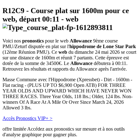
R12C9
- Course plat sur 1600m pour ce
web, départ
00:11
-
web
Voici nos
pronostics
pour le web
Allowance
9ème course
PMU/Zeturf disputée en plat sur l'
hippodrome de Lone Star Park
(12ème Réunion PMU). Ce
web
du dimanche 24 mai 2026 se court
sur une distance de 1600m et réunit 7 partants. Cette épreuve est
dotée de la somme de 34500€. Le
Allowance
débutera à 00:11.
Retrouvez les résultats et rapports du Allowance après l'arrivée.
Masse Commune avec l'Hippodrome (Xpressbet) - Dirt - 1600m -
Flat racing - (PLUS UP TO $6,900 Open ATB) FOR THREE
YEAR OLDS AND UPWARD WHICH HAVE NEVER WON
THREE RACES. Three Year Olds, 118 lbs.; Older, 124 lbs. Non-
winners Of A Race At A Mile Or Over Since March 24, 2026
Allowed 3 lbs.
Accès Pronostics VIP+ >
offre limitée
Accédez aux pronostics sur mesure et à nos outils
d'analyse graphique pour gagner plus.