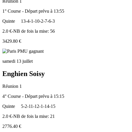
Réunion 1
1° Course - Départ prévu à 13:55
Quinte
13-4-1-10-2-7-6-3
2.0 €-NB de fois la mise: 56
3429.80 €
samedi 13 juillet
Enghien Soisy
Réunion 1
4° Course - Départ prévu à 15:15
Quinte
5-2-11-12-1-14-15
2.0 €-NB de fois la mise: 21
2776.40 €