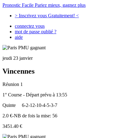
Pronostic Facile
Pariez mieux, gagnez plus
> Inscrivez vous Gratuitement! <
connectez vous
mot de passe oublié ?
aide
jeudi 23 janvier
Vincennes
Réunion 1
1° Course - Départ prévu à 13:55
Quinte
6-2-12-10-4-5-3-7
2.0 €-NB de fois la mise: 56
3451.40 €