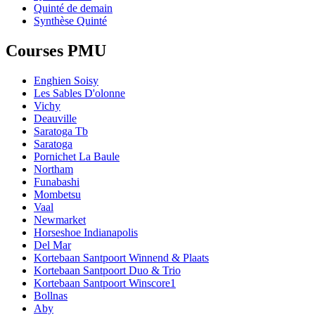
Quinté de demain
Synthèse Quinté
Courses PMU
Enghien Soisy
Les Sables D'olonne
Vichy
Deauville
Saratoga Tb
Saratoga
Pornichet La Baule
Northam
Funabashi
Mombetsu
Vaal
Newmarket
Horseshoe Indianapolis
Del Mar
Kortebaan Santpoort Winnend & Plaats
Kortebaan Santpoort Duo & Trio
Kortebaan Santpoort Winscore1
Bollnas
Aby