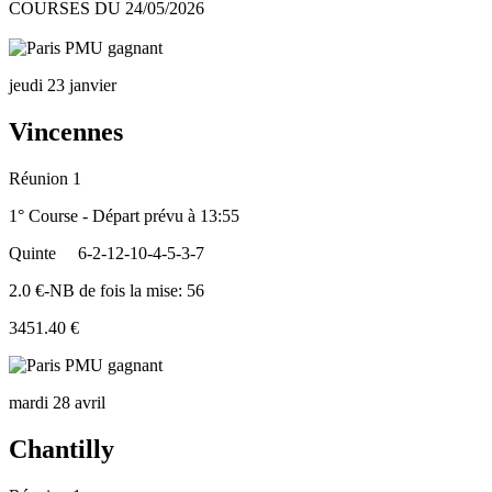
COURSES DU 24/05/2026
jeudi 23 janvier
Vincennes
Réunion 1
1° Course - Départ prévu à 13:55
Quinte
6-2-12-10-4-5-3-7
2.0 €-NB de fois la mise: 56
3451.40 €
mardi 28 avril
Chantilly