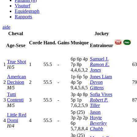
Partants (8)
Visuturf
Equidegraph
Rapports
aide
Cheval
Jockey
Corde
Hand.
Gains
Musique
Age-Sexe
Entraineur
6
p
6
p
4
p
Samuel J.
True Shot
1
1
55.5
-
7
p
8
p
Ramon E.
63
H/5
4,4,6,3,2
Jones
American
1
p
6
p
5
p
Jones Liam
2
Decision
2
55.5
-
4
p
5
p
Devon
79
M/5
9,4,5,6,5
Gittens
Tutti
3
p
4
p
8
p
Sofia Vives
3
Contenti
3
55.5
-
5
p
1
p
Robert P.
87
M/5
7,6,2,5,9
Tiller
5
p
(25)
Jason
Little Red
3
p
2
p
2
p
Hoyte
4
Domi
4
55.5
-
76
6
p
Beverley
H/4
5,7,8,8,4
Chubb
3
p
(25)