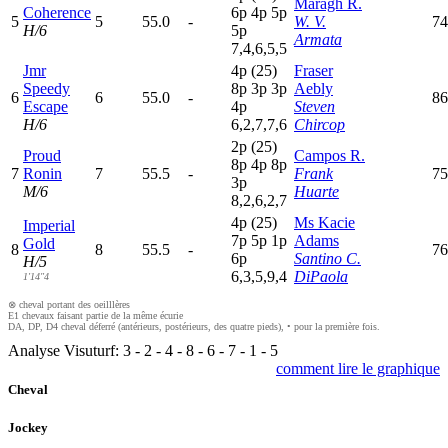
Maragh R.
Coherence
6
p
4
p
5
p
5
5
55.0
-
W. V.
74
H/6
5
p
Armata
7,4,6,5,5
Jmr
4
p
(25)
Fraser
Speedy
8
p
3
p
3
p
Aebly
6
6
55.0
-
86
Escape
4
p
Steven
H/6
6,2,7,7,6
Chircop
2
p
(25)
Proud
Campos R.
8
p
4
p
8
p
7
Ronin
7
55.5
-
Frank
75
3
p
M/6
Huarte
8,2,6,2,7
4
p
(25)
Ms Kacie
Imperial
7
p
5
p
1
p
Adams
Gold
8
8
55.5
-
76
6
p
Santino C.
H/5
6,3,5,9,4
DiPaola
1'14"4
⊗ cheval portant des oeilllères
E1 chevaux faisant partie de la même écurie
DA, DP, D4 cheval déferré (antérieurs, postérieurs, des quatre pieds), • pour la première fois.
Analyse Visuturf:
3
-
2
-
4
-
8
-
6
-
7
-
1
-
5
comment lire le graphique
Cheval
Jockey