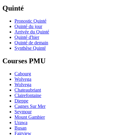
Quinté
Pronostic Quinté
Quinté du jour
Arrivée du Quinté
Quinté d'hier
Quinté de demain
Synthèse Quinté
Courses PMU
Cabourg
Wolvega
Wolvega
Chateaubriant
Clairefontaine
Dieppe
Cagnes Sur Mer
Seymour
Mount Gambier
Urawa
Busan
Fairview