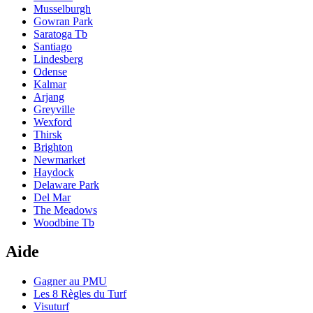
Musselburgh
Gowran Park
Saratoga Tb
Santiago
Lindesberg
Odense
Kalmar
Arjang
Greyville
Wexford
Thirsk
Brighton
Newmarket
Haydock
Delaware Park
Del Mar
The Meadows
Woodbine Tb
Aide
Gagner au PMU
Les 8 Règles du Turf
Visuturf