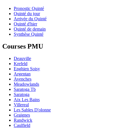
Pronostic Quinté
Quinté du jour
Arrivée du Quinté
Quinté d'hier
Quinté de demain
Synthèse Quinté
Courses PMU
Deauville
Krefeld
Enghien Soisy
Argentan
Avenches
Meadowlands
Saratoga Tb
Saratoga
Aix Les Bains
Villereal
Les Sables D'olonne
Graignes
Randwick
Caulfield