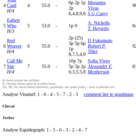
6
p
2
p
1
p
Morantes
4
Card
4
55.0
-
9
2
p
Vivas
H/4
6,4,8,9,8
S G Carey
Egbert
A. Nicholls
5
Who
5
53.0
-
1
p
9
8
T. Hayashi
H/3
2
p
(25)
Red
D Fukumoto
3
p
5
p
6
p
6
Weaver
6
55.0
-
Robert P.
9
1
p
H/4
Tiller
8,7,5,4,9
Call Me
10p
7
p
Sofia Vives
7
Sue
7
55.0
-
5
p
5
p
2
p
Alexander F.
8
H/4
0,3,5,5,8
Mcpherson
⊗ cheval portant des oeilllères
E1 chevaux faisant partie de la même écurie
DA, DP, D4 cheval déferré (antérieurs, postérieurs, des quatre pieds), • pour la première fois.
Analyse Visuturf:
1
-
6
-
4
-
5
-
7
-
2
-
3
comment lire le graphique
Cheval
Jockey
Analyse Equidegraph:
1
-
5
-
6
-
3
-
2
-
4
-
7