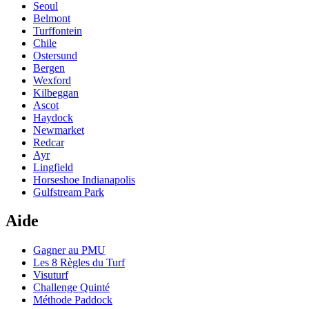
Seoul
Belmont
Turffontein
Chile
Ostersund
Bergen
Wexford
Kilbeggan
Ascot
Haydock
Newmarket
Redcar
Ayr
Lingfield
Horseshoe Indianapolis
Gulfstream Park
Aide
Gagner au PMU
Les 8 Règles du Turf
Visuturf
Challenge Quinté
Méthode Paddock