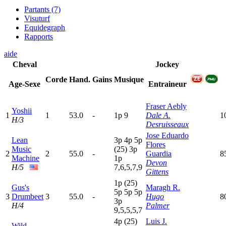
Partants (7)
Visuturf
Equidegraph
Rapports
aide
Cheval
Jockey
Corde
Hand.
Gains
Musique
Age-Sexe
Entraineur
Fraser Aebly
Yoshii
1
1
53.0
-
1
p
9
Dale A.
1
H/3
Desruisseaux
Jose Eduardo
Lean
3
p
4
p
5
p
Flores
Music
(25)
3
p
2
2
55.0
-
Guardia
8
Machine
1
p
Devon
H/5
7,6,5,7,9
Gittens
1
p
(25)
Gus's
Maragh R.
5
p
5
p
5
p
3
Drumbeet
3
55.0
-
Hugo
8
3
p
H/4
Palmer
9,5,5,5,7
4
p
(25)
Luis J.
Wild