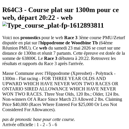
R64C3
- Course plat sur 1300m pour ce
web, départ
20:22
-
web
Voici nos
pronostics
pour le web
Race 3
3ème course PMU/Zeturf
disputée en plat sur l'
hippodrome de Woodbine Tb
(64ème
Réunion PMU). Ce
web
du samedi 23 mai 2026 se court sur une
distance de 1300m et réunit 7 partants. Cette épreuve est dotée de la
somme de 63800€. Le
Race 3
débutera à 20:22. Retrouvez les
résultats et rapports du Race 3 après l'arrivée.
Masse Commune avec l'Hippodrome (Xpressbet) - Polytrack -
1300m - Flat racing - FOR THREE YEAR OLDS AND
UPWARD WHICH HAVE NEVER WON TWO RACES OR
ONTARIO SIRED ALLOWANCE WHICH HAVE NEVER
WON TWO RACES. Three Year Olds, 120 lbs.; Older, 124 lbs.
Non-winners Of A Race Since March 23 Allowed 2 lbs. Claiming
Price $40,000 (Races Where Entered For $25,000 Or Less Not
Considered For Allowances).
pas de pronostic base pour cette course.
Arrivée officielle :
1
-
2
-
5
-
6