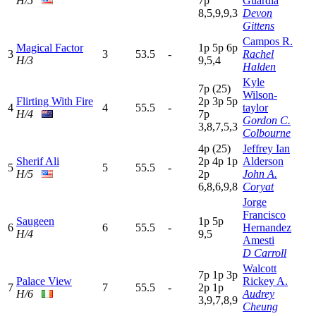
H/5
7
p
Guardia
8,5,9,9,3
Devon
Gittens
Campos R.
Magical Factor
1
p
5
p
6
p
3
3
53.5
-
Rachel
H/3
9,5,4
Halden
Kyle
7
p
(25)
Wilson-
Flirting With Fire
2
p
3
p
5
p
4
4
55.5
-
taylor
H/4
7
p
Gordon C.
3,8,7,5,3
Colbourne
4
p
(25)
Jeffrey Ian
Sherif Ali
2
p
4
p
1
p
Alderson
5
5
55.5
-
H/5
2
p
John A.
6,8,6,9,8
Coryat
Jorge
Francisco
Saugeen
1
p
5
p
6
6
55.5
-
Hernandez
H/4
9,5
Amesti
D Carroll
Walcott
7
p
1
p
3
p
Palace View
Rickey A.
7
7
55.5
-
2
p
1
p
H/6
Audrey
3,9,7,8,9
Cheung