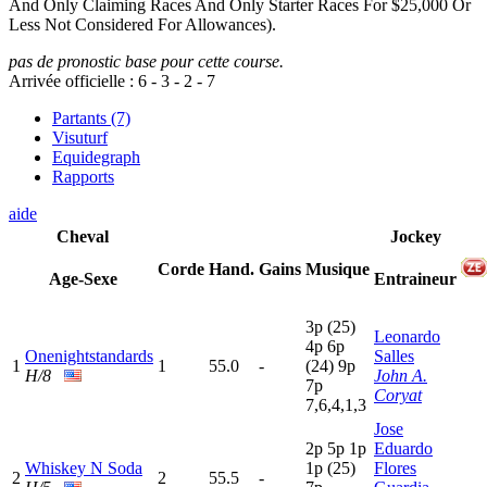
And Only Claiming Races And Only Starter Races For $25,000 Or
Less Not Considered For Allowances).
pas de pronostic base pour cette course.
Arrivée officielle :
6
-
3
-
2
-
7
Partants (7)
Visuturf
Equidegraph
Rapports
aide
Cheval
Jockey
Corde
Hand.
Gains
Musique
Age-Sexe
Entraineur
3
p
(25)
Leonardo
4
p
6
p
Onenightstandards
Salles
1
1
55.0
-
(24)
9
p
H/8
John A.
7
p
Coryat
7,6,4,1,3
Jose
2
p
5
p
1
p
Eduardo
Whiskey N Soda
1
p
(25)
Flores
2
2
55.5
-