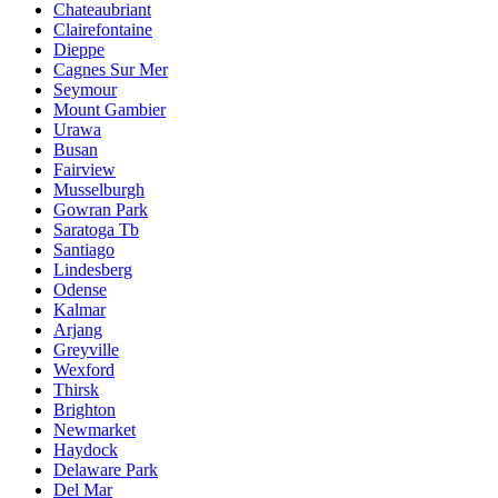
Chateaubriant
Clairefontaine
Dieppe
Cagnes Sur Mer
Seymour
Mount Gambier
Urawa
Busan
Fairview
Musselburgh
Gowran Park
Saratoga Tb
Santiago
Lindesberg
Odense
Kalmar
Arjang
Greyville
Wexford
Thirsk
Brighton
Newmarket
Haydock
Delaware Park
Del Mar