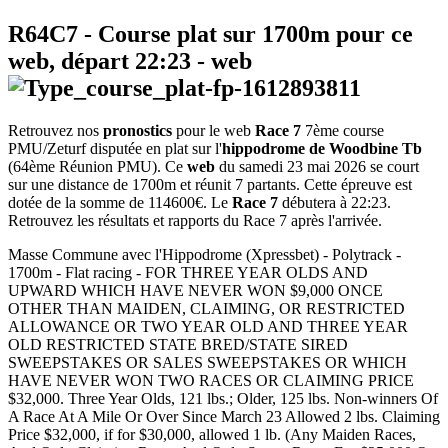
R64C7
- Course plat sur 1700m pour ce
web, départ
22:23
-
web
Retrouvez nos
pronostics
pour le web
Race 7
7ème course
PMU/Zeturf disputée en plat sur l'
hippodrome de Woodbine Tb
(64ème Réunion PMU). Ce
web
du samedi 23 mai 2026 se court
sur une distance de 1700m et réunit 7 partants. Cette épreuve est
dotée de la somme de 114600€. Le
Race 7
débutera à 22:23.
Retrouvez les résultats et rapports du Race 7 après l'arrivée.
Masse Commune avec l'Hippodrome (Xpressbet) - Polytrack -
1700m - Flat racing - FOR THREE YEAR OLDS AND
UPWARD WHICH HAVE NEVER WON $9,000 ONCE
OTHER THAN MAIDEN, CLAIMING, OR RESTRICTED
ALLOWANCE OR TWO YEAR OLD AND THREE YEAR
OLD RESTRICTED STATE BRED/STATE SIRED
SWEEPSTAKES OR SALES SWEEPSTAKES OR WHICH
HAVE NEVER WON TWO RACES OR CLAIMING PRICE
$32,000. Three Year Olds, 121 lbs.; Older, 125 lbs. Non-winners Of
A Race At A Mile Or Over Since March 23 Allowed 2 lbs. Claiming
Price $32,000, if for $30,000, allowed 1 lb. (Any Maiden Races,