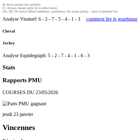
⊗ cheval portant des oeilllères
E1 chevaux faisant partie de la même écurie
DA, DP, D4 cheval déferré (antérieurs, postérieurs, des quatre pieds), • pour la première fois.
Analyse Visuturf:
6
-
2
-
7
-
5
-
4
-
1
-
3
comment lire le graphique
Cheval
Jockey
Analyse Equidegraph:
5
-
2
-
7
-
4
-
1
-
6
-
3
Stats
Rapports PMU
COURSES DU 23/05/2026
jeudi 23 janvier
Vincennes