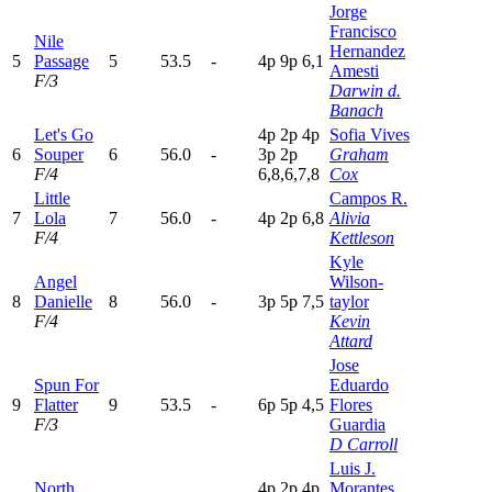
Jorge
Francisco
Nile
Hernandez
5
Passage
5
53.5
-
4
p
9
p
6,1
Amesti
F/3
Darwin d.
Banach
Let's Go
4
p
2
p
4
p
Sofia Vives
6
Souper
6
56.0
-
3
p
2
p
Graham
F/4
6,8,6,7,8
Cox
Little
Campos R.
7
Lola
7
56.0
-
4
p
2
p
6,8
Alivia
F/4
Kettleson
Kyle
Angel
Wilson-
8
Danielle
8
56.0
-
3
p
5
p
7,5
taylor
F/4
Kevin
Attard
Jose
Spun For
Eduardo
9
Flatter
9
53.5
-
6
p
5
p
4,5
Flores
F/3
Guardia
D Carroll
Luis J.
North
4
p
2
p
4
p
Morantes