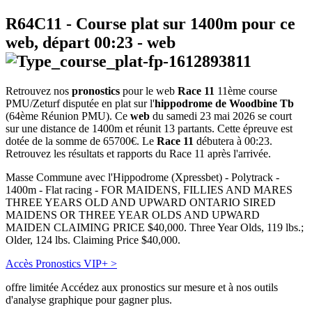
R64C11
- Course plat sur 1400m pour ce
web, départ
00:23
-
web
Retrouvez nos
pronostics
pour le web
Race 11
11ème course
PMU/Zeturf disputée en plat sur l'
hippodrome de Woodbine Tb
(64ème Réunion PMU). Ce
web
du samedi 23 mai 2026 se court
sur une distance de 1400m et réunit 13 partants. Cette épreuve est
dotée de la somme de 65700€. Le
Race 11
débutera à 00:23.
Retrouvez les résultats et rapports du Race 11 après l'arrivée.
Masse Commune avec l'Hippodrome (Xpressbet) - Polytrack -
1400m - Flat racing - FOR MAIDENS, FILLIES AND MARES
THREE YEARS OLD AND UPWARD ONTARIO SIRED
MAIDENS OR THREE YEAR OLDS AND UPWARD
MAIDEN CLAIMING PRICE $40,000. Three Year Olds, 119 lbs.;
Older, 124 lbs. Claiming Price $40,000.
Accès Pronostics VIP+ >
offre limitée
Accédez aux pronostics sur mesure et à nos outils
d'analyse graphique pour gagner plus.