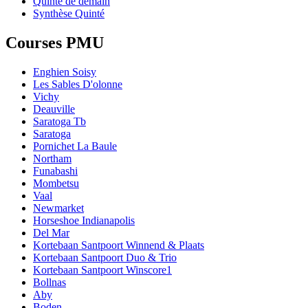
Quinté de demain
Synthèse Quinté
Courses PMU
Enghien Soisy
Les Sables D'olonne
Vichy
Deauville
Saratoga Tb
Saratoga
Pornichet La Baule
Northam
Funabashi
Mombetsu
Vaal
Newmarket
Horseshoe Indianapolis
Del Mar
Kortebaan Santpoort Winnend & Plaats
Kortebaan Santpoort Duo & Trio
Kortebaan Santpoort Winscore1
Bollnas
Aby
Boden