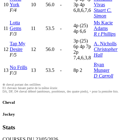
10
York
10
56.0
-
3
p
4
p
Vivas
F/4
6,8,6,7,6
Stuart C.
Simon
Lotta
Ms Kacie
4
p
(25)
11
Gems
11
53.5
-
Adams
4
p
6,6
F/3
R t Phillips
3
p
(25)
Tap My
A. Nicholls
6
p
4
p
7
p
12
Desire
12
56.0
-
Christopher
2
p
F/5
Hall
7,4,6,3,8
Ryan
No Frills
13
13
53.5
-
8
p
2
Munger
F/3
D Carroll
⊗ cheval portant des oeilllères
E1 chevaux faisant partie de la même écurie
DA, DP, D4 cheval déferré (antérieurs, postérieurs, des quatre pieds), • pour la première fois.
Cheval
Jockey
Stats
COURSES DU 23/05/2026