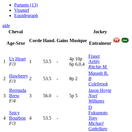
Partants (13)
Visuturf
Equidegraph
aide
Cheval
Jockey
Corde
Hand.
Gains
Musique
Age-Sexe
Entraineur
Fraser
Ur Heart
4
p
10p
1
1
53.5
-
Aebly
F/3
6
p
6,0,4
Ritchie M.
Maragh R.
Hawberry
2
2
53.5
-
8
p
2
B
F/3
Colebrook
Bermuda
Jason Hoyte
3
Brew
3
56.0
-
5
p
5
Noel
F/4
Williams
D
Spicy
Fukumoto
4
Bourbon
4
53.5
-
Tony
F/3
Michael
Gattellaro