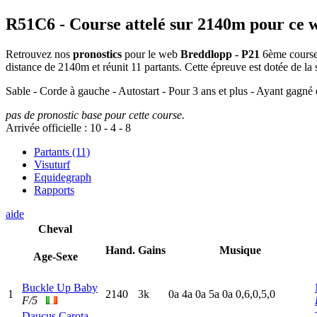
R51C6
- Course attelé sur 2140m pour ce 
Retrouvez nos
pronostics
pour le web
Breddlopp - P21
6ème course 
distance de 2140m et réunit 11 partants. Cette épreuve est dotée de 
Sable - Corde à gauche - Autostart - Pour 3 ans et plus - Ayant gagné 
pas de pronostic base pour cette course.
Arrivée officielle :
10
-
4
-
8
Partants (11)
Visuturf
Equidegraph
Rapports
aide
Cheval
Hand.
Gains
Musique
Age-Sexe
Buckle Up Baby
1
2140
3k
0
a
4
a
0
a
5
a
0
a
0,6,0,5,0
F/5
Daucus Carota