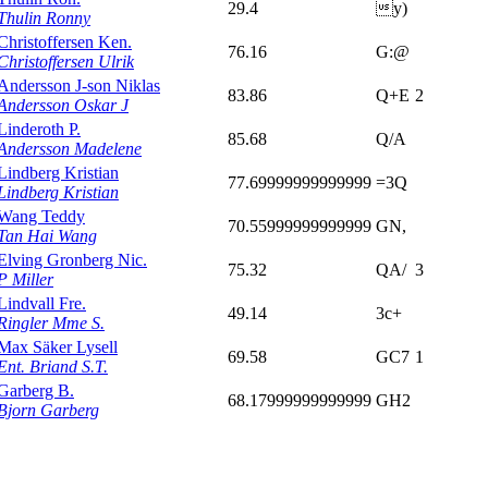
29.4
y)
Thulin Ronny
Christoffersen Ken.
76.16
G:@
Christoffersen Ulrik
Andersson J-son Niklas
83.86
Q+E
2
Andersson Oskar J
Linderoth P.
85.68
Q/A
Andersson Madelene
Lindberg Kristian
77.69999999999999
=3Q
Lindberg Kristian
Wang Teddy
70.55999999999999
GN,
Tan Hai Wang
Elving Gronberg Nic.
75.32
QA/
3
P Miller
Lindvall Fre.
49.14
3c+
Ringler Mme S.
Max Säker Lysell
69.58
GC7
1
Ent. Briand S.T.
Garberg B.
68.17999999999999
GH2
Bjorn Garberg