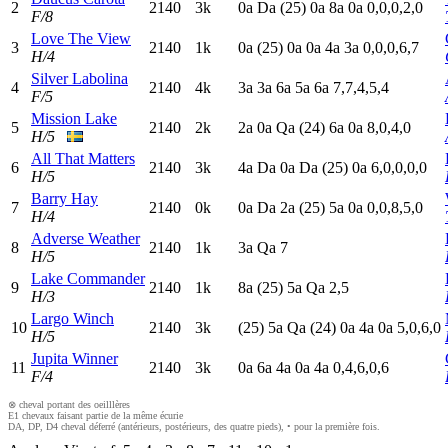
2
2140
3k
0
a
D
a
(25)
0
a
8
a
0
a
0,0,0,2,0
F/8
Love The View
3
2140
1k
0
a
(25)
0
a
0
a
4
a
3
a
0,0,0,6,7
H/4
Silver Labolina
4
2140
4k
3
a
3
a
6
a
5
a
6
a
7,7,4,5,4
F/5
Mission Lake
5
2140
2k
2
a
0
a
Q
a
(24)
6
a
0
a
8,0,4,0
H/5
All That Matters
6
2140
3k
4
a
D
a
0
a
D
a
(25)
0
a
6,0,0,0,0
H/5
Barry Hay
7
2140
0k
0
a
D
a
2
a
(25)
5
a
0
a
0,0,8,5,0
H/4
Adverse Weather
8
2140
1k
3
a
Q
a
7
H/5
Lake Commander
9
2140
1k
8
a
(25)
5
a
Q
a
2,5
H/3
Largo Winch
10
2140
3k
(25)
5
a
Q
a
(24)
0
a
4
a
0
a
5,0,6,0
H/5
Jupita Winner
11
2140
3k
0
a
6
a
4
a
0
a
4
a
0,4,6,0,6
F/4
⊗ cheval portant des oeilllères
E1 chevaux faisant partie de la même écurie
DA, DP, D4 cheval déferré (antérieurs, postérieurs, des quatre pieds), • pour la première fois.