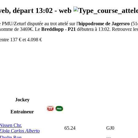
web, départ
13:02
-
web
PMU/Zeturf disputée au trot attelé sur l'
hippodrome de Jagersro
(51
la somme de 3469€. Le
Breddlopp - P21
débutera à 13:02. Retrouvez les 
entre 137 € et 4.098 €
Jockey
Entraineur
Nissen Chr.
65.24
GJ0
Elola Carlos Alberto
Thulin Ron.