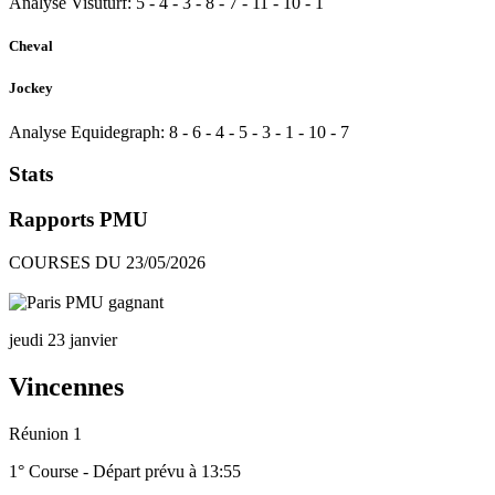
Analyse Visuturf:
5
-
4
-
3
-
8
-
7
-
11
-
10
-
1
Cheval
Jockey
Analyse Equidegraph:
8
-
6
-
4
-
5
-
3
-
1
-
10
-
7
Stats
Rapports PMU
COURSES DU 23/05/2026
jeudi 23 janvier
Vincennes
Réunion 1
1° Course - Départ prévu à 13:55