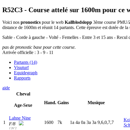
R52C3
- Course attelé sur 1600m pour ce 
Voici nos
pronostics
pour le web
Kallblodslopp
3ème course PMU/Zetu
distance de 1600m et réunit 14 partants. Cette épreuve est dotée de
Sable - Corde à gauche - Volté - Femelles - Entre 3 et 15 ans - Recu
pas de pronostic base pour cette course.
Arrivée officielle :
3
-
9
-
11
Partants (14)
Visuturf
Equidegraph
Rapports
aide
Cheval
Hand.
Gains
Musique
Age-Sexe
Lahne Nine
Kol
1
1600
7k
1
a
4
a
0
a
3
a
3
a
9,6,0,7,7
F/8
Sch
1'26"2