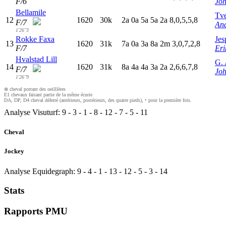
F/6
Jo
Bellamile
Tve
12
1620
30k
2
a
0
a
5
a
5
a
2
a
8,0,5,5,8
F/7
An
1'26"3
Rokke Faxa
Jes
13
1620
31k
7
a
0
a
3
a
8
a
2
m
3,0,7,2,8
F/7
Eri
Hvalstad Lill
G. 
14
1620
31k
8
a
4
a
4
a
3
a
2
a
2,6,6,7,8
F/7
Joh
1'26"9
⊗ cheval portant des oeilllères
E1 chevaux faisant partie de la même écurie
DA, DP, D4 cheval déferré (antérieurs, postérieurs, des quatre pieds), • pour la première fois.
Analyse Visuturf:
9
-
3
-
1
-
8
-
12
-
7
-
5
-
11
Cheval
Jockey
Analyse Equidegraph:
9
-
4
-
1
-
13
-
12
-
5
-
3
-
14
Stats
Rapports PMU