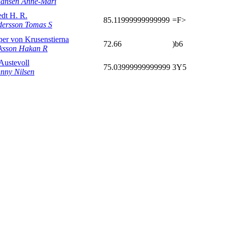
hansen Anne-Mari
dt H. R.
85.11999999999999
=F>
dersson Tomas S
per von Krusenstierna
72.66
)b6
ksson Hakan R
Austevoll
75.03999999999999
3Y5
nny Nilsen