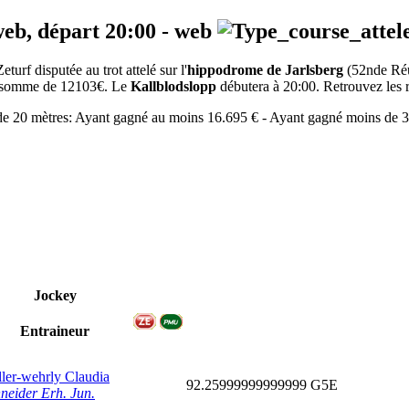
web, départ
20:00
-
web
rf disputée au trot attelé sur l'
hippodrome de Jarlsberg
(52nde Ré
 la somme de 12103€. Le
Kallblodslopp
débutera à 20:00. Retrouvez les ré
l de 20 mètres: Ayant gagné au moins 16.695 € - Ayant gagné moins de 
Jockey
Entraineur
ler-wehrly Claudia
92.25999999999999
G5E
neider Erh. Jun.