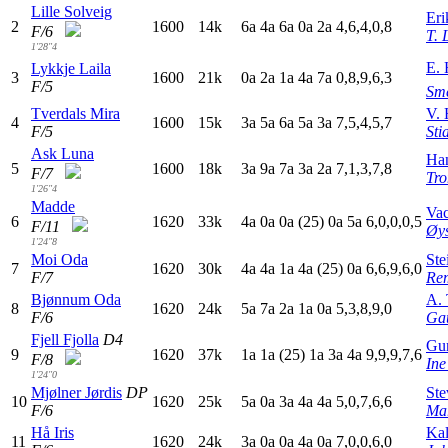
Lille Solveig
Eri
2
1600
14k
6
a
4
a
6
a
0
a
2
a
4,6,4,0,8
F/6
T. 
1'28"4
E. 
Lykkje Laila
3
1600
21k
0
a
2
a
1
a
4
a
7
a
0,8,9,6,3
F/5
Sme
Tverdals Mira
V.
4
1600
15k
3
a
5
a
6
a
5
a
3
a
7,5,4,5,7
F/5
Sti
Ask Luna
Han
5
1600
18k
3
a
9
a
7
a
3
a
2
a
7,1,3,7,8
F/7
Tr
1'26"4
Madde
Vac
6
1620
33k
4
a
0
a
0
a
(25)
0
a
5
a
6,0,0,0,5
F/11
Øys
1'24"8
Moi Oda
Ste
7
1620
30k
4
a
4
a
1
a
4
a
(25)
0
a
6,6,9,6,0
F/7
Re
Bjønnum Oda
A. 
8
1620
24k
5
a
7
a
2
a
1
a
0
a
5,3,8,9,0
F/6
Ga
Fjell Fjolla
D4
Gu
9
1620
37k
1
a
1
a
(25)
1
a
3
a
4
a
9,9,9,7,6
F/8
Ine
1'24"0
Mjølner Jørdis
DP
Ste
10
1620
25k
5
a
0
a
3
a
4
a
4
a
5,0,7,6,6
F/6
Mar
Hå Iris
Kal
11
1620
24k
3
a
0
a
0
a
4
a
0
a
7,0,0,6,0