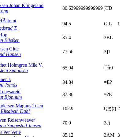
ksen Johan Kringeland
80.63999999999999
)TD
Lönn
HÃItomt
94.5
G.L
1
dsrud T.
 Hop
85.4
3BL
an Eilefsen
sen Gitte
77.56
3]1
ond Hansen
het Holmgren Mlle V.
65.94
r0
tein Simonsen
iner J.
84.84
=E?
mi Jomås
Tengsareid
87.36
=?E
ut Bjonnum
ndersen Magnus Teien
102.9
QQ
2
 Elisabeth Dahl
ven Reisenweaver
70.0
3e)
en Snopestad Jensen
s Per Vetle
85.12
3AM
3