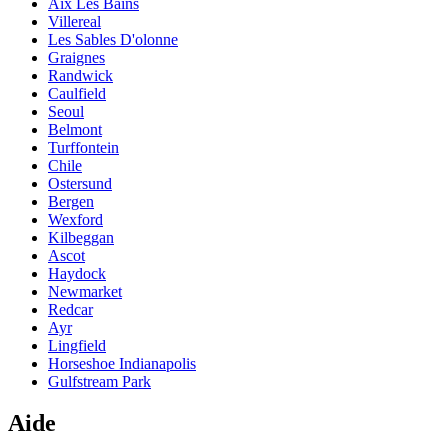
Aix Les Bains
Villereal
Les Sables D'olonne
Graignes
Randwick
Caulfield
Seoul
Belmont
Turffontein
Chile
Ostersund
Bergen
Wexford
Kilbeggan
Ascot
Haydock
Newmarket
Redcar
Ayr
Lingfield
Horseshoe Indianapolis
Gulfstream Park
Aide