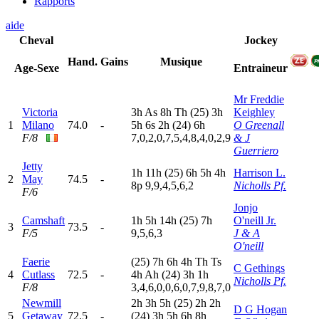
Rapports
aide
Cheval
Jockey
Hand.
Gains
Musique
Age-Sexe
Entraineur
Mr Freddie
Victoria
3
h
A
s
8
h
T
h
(25)
3
h
Keighley
1
Milano
74.0
-
5
h
6
s
2
h
(24)
6
h
O Greenall
F/8
7,0,2,0,7,5,4,8,4,0,2,9
& J
Guerriero
Jetty
1
h
11h
(25)
6
h
5
h
4
h
Harrison L.
2
May
74.5
-
8
p
9,9,4,5,6,2
Nicholls Pf.
F/6
Jonjo
Camshaft
1
h
5
h
14h
(25)
7
h
O'neill Jr.
3
73.5
-
F/5
9,5,6,3
J & A
O'neill
Faerie
(25)
7
h
6
h
4
h
T
h
T
s
C Gethings
4
Cutlass
72.5
-
4
h
A
h
(24)
3
h
1
h
Nicholls Pf.
F/8
3,4,6,0,0,6,0,7,9,8,7,0
Newmill
2
h
3
h
5
h
(25)
2
h
2
h
D G Hogan
5
Getaway
72.5
-
(24)
3
h
5
h
6
h
8
h