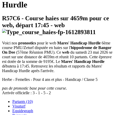
Hurdle
R57C6
- Course haies sur 4659m pour ce
web, départ
17:45
-
web
Voici nos
pronostics
pour le web
Mares' Handicap Hurdle
6ème
course PMU/Zeturf disputée en haies sur l'
hippodrome de Bangor
On Dee
(57ème Réunion PMU). Ce
web
du samedi 23 mai 2026 se
court sur une distance de 4659m et réunit 10 partants. Cette épreuve
est dotée de la somme de 9195€. Le
Mares' Handicap Hurdle
débutera à 17:45. Retrouvez les résultats et rapports du Mares'
Handicap Hurdle après l'arrivée.
Herbe - Femelles - Pour 4 ans et plus - Handicap / Classe 5
pas de pronostic base pour cette course.
Arrivée officielle :
3
-
1
-
5
-
2
Partants (10)
Visuturf
Equidegraph