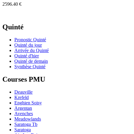
2596.40 €
Quinté
Pronostic Quinté
Quinté du jour
Arrivée du Quinté
Quinté d'hier
Quinté de demain
Synthèse Quinté
Courses PMU
Deauville
Krefeld
Enghien Soisy
Argentan
Avenches
Meadowlands
Saratoga Tb
Saratoga