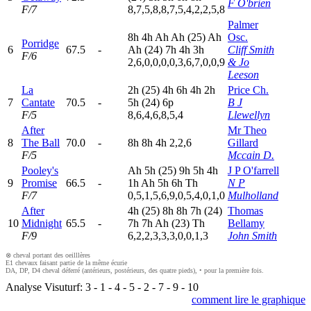
F O'brien
F/7
8,7,5,8,8,7,5,4,2,2,5,8
Palmer
8
h
4
h
A
h
A
h
(25)
A
h
Osc.
Porridge
6
67.5
-
A
h
(24)
7
h
4
h
3
h
Cliff Smith
F/6
2,6,0,0,0,0,3,6,7,0,0,9
& Jo
Leeson
La
2
h
(25)
4
h
6
h
4
h
2
h
Price Ch.
7
Cantate
70.5
-
5
h
(24)
6
p
B J
F/5
8,6,4,6,8,5,4
Llewellyn
After
Mr Theo
8
The Ball
70.0
-
8
h
8
h
4
h
2,2,6
Gillard
F/5
Mccain D.
Pooley's
A
h
5
h
(25)
9
h
5
h
4
h
J P O'farrell
9
Promise
66.5
-
1
h
A
h
5
h
6
h
T
h
N P
F/7
0,5,1,5,6,9,0,5,4,0,1,0
Mulholland
After
4
h
(25)
8
h
8
h
7
h
(24)
Thomas
10
Midnight
65.5
-
7
h
7
h
A
h
(23)
T
h
Bellamy
F/9
6,2,2,3,3,3,0,0,1,3
John Smith
⊗ cheval portant des oeilllères
E1 chevaux faisant partie de la même écurie
DA, DP, D4 cheval déferré (antérieurs, postérieurs, des quatre pieds), • pour la première fois.
Analyse Visuturf:
3
-
1
-
4
-
5
-
2
-
7
-
9
-
10
comment lire le graphique