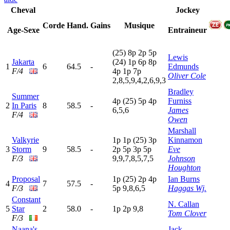
Cheval
Jockey
Corde
Hand.
Gains
Musique
Age-Sexe
Entraineur
(25)
8
p
2
p
5
p
Lewis
Jakarta
(24)
1
p
6
p
8
p
1
6
64.5
-
Edmunds
F/4
4
p
1
p
7
p
Oliver Cole
2,8,5,9,4,2,6,9,3
Bradley
Summer
4
p
(25)
5
p
4
p
Furniss
2
In Paris
8
58.5
-
6,5,6
James
F/4
Owen
Marshall
Valkyrie
1
p
1
p
(25)
3
p
Kinnamon
3
Storm
9
58.5
-
2
p
5
p
3
p
5
p
Eve
F/3
9,9,7,8,5,7,5
Johnson
Houghton
Proposal
1
p
(25)
2
p
4
p
Ian Burns
4
7
57.5
-
F/3
5
p
9,8,6,5
Haggas Wj.
Constant
N. Callan
5
Star
2
58.0
-
1
p
2
p
9,8
Tom Clover
F/3
Naana's
Jack