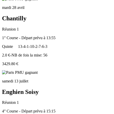
mardi 28 avril
Chantilly
Réunion 1
1° Course - Départ prévu à 13:55
Quinte
13-4-1-10-2-7-6-3
2.0 €-NB de fois la mise: 56
3429.80 €
samedi 13 juillet
Enghien Soisy
Réunion 1
4° Course - Départ prévu à 15:15