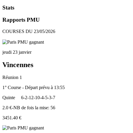
Stats
Rapports PMU
COURSES DU 23/05/2026
jeudi 23 janvier
Vincennes
Réunion 1
1° Course - Départ prévu à 13:55
Quinte
6-2-12-10-4-5-3-7
2.0 €-NB de fois la mise: 56
3451.40 €