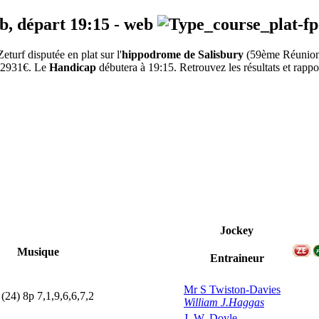
eb, départ
19:15
-
web
urf disputée en plat sur l'
hippodrome de Salisbury
(59ème Réunio
 12931€. Le
Handicap
débutera à 19:15. Retrouvez les résultats et rappo
Jockey
Musique
Entraineur
Mr S Twiston-Davies
p
(24)
8
p
7,1,9,6,6,7,2
William J.Haggas
J. W. Doyle