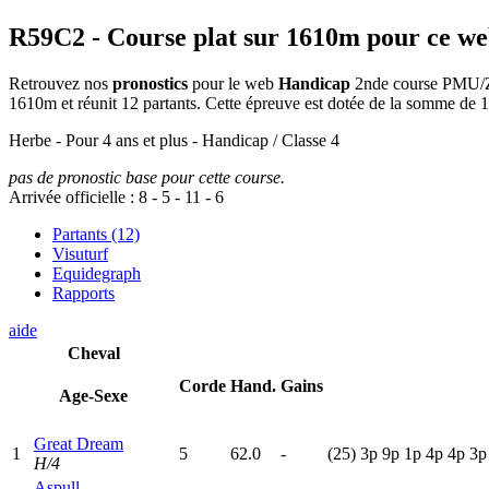
R59C2
- Course plat sur 1610m pour ce w
Retrouvez nos
pronostics
pour le web
Handicap
2nde course PMU/Zet
1610m et réunit 12 partants. Cette épreuve est dotée de la somme de
Herbe - Pour 4 ans et plus - Handicap / Classe 4
pas de pronostic base pour cette course.
Arrivée officielle :
8
-
5
-
11
-
6
Partants (12)
Visuturf
Equidegraph
Rapports
aide
Cheval
Corde
Hand.
Gains
Age-Sexe
Great Dream
1
5
62.0
-
(25)
3
p
9
p
1
p
4
p
4
p
3
H/4
Aspull