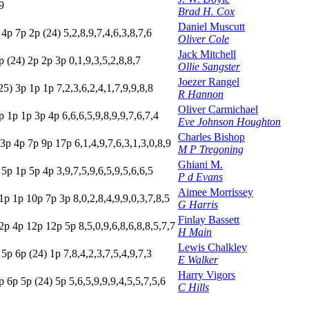
9
Brad H. Cox
Daniel Muscutt
p
4
p
7
p
2
p
(24)
5,2,8,9,7,4,6,3,8,7,6
Oliver Cole
Jack Mitchell
p
(24)
2
p
2
p
3
p
0,1,9,3,5,2,8,8,7
Ollie Sangster
Joezer Rangel
25)
3
p
1
p
1
p
7,2,3,6,2,4,1,7,9,9,8,8
R Hannon
Oliver Carmichael
p
1
p
1
p
3
p
4
p
6,6,6,5,9,8,9,9,7,6,7,4
Eve Johnson Houghton
Charles Bishop
3p
4
p
7
p
9
p
17p
6,1,4,9,7,6,3,1,3,0,8,9
M P Tregoning
Ghiani M.
p
5
p
1
p
5
p
4
p
3,9,7,5,9,6,5,9,5,6,6,5
P d Evans
Aimee Morrissey
1
p
1
p
10p
7
p
3
p
8,0,2,8,4,9,9,0,3,7,8,5
G Harris
Finlay Bassett
2p
4
p
12p
12p
5
p
8,5,0,9,6,8,6,8,8,5,7,7
H Main
Lewis Chalkley
p
5
p
6
p
(24)
1
p
7,8,4,2,3,7,5,4,9,7,3
E Walker
Harry Vigors
p
6
p
5
p
(24)
5
p
5,6,5,9,9,9,4,5,5,7,5,6
C Hills