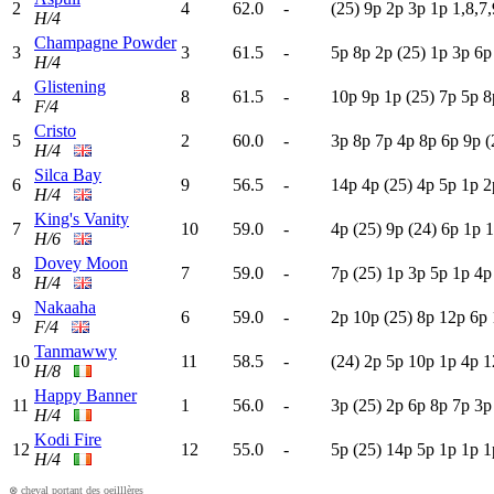
2
4
62.0
-
(25)
9
p
2
p
3
p
1
p
1,8,7,
H/4
Champagne Powder
3
3
61.5
-
5
p
8
p
2
p
(25)
1
p
3
p
6
H/4
Glistening
4
8
61.5
-
10p
9
p
1
p
(25)
7
p
5
p
8
F/4
Cristo
5
2
60.0
-
3
p
8
p
7
p
4
p
8
p
6
p
9
p
(
H/4
Silca Bay
6
9
56.5
-
14p
4
p
(25)
4
p
5
p
1
p
2
H/4
King's Vanity
7
10
59.0
-
4
p
(25)
9
p
(24)
6
p
1
p
1
H/6
Dovey Moon
8
7
59.0
-
7
p
(25)
1
p
3
p
5
p
1
p
4
H/4
Nakaaha
9
6
59.0
-
2
p
10p
(25)
8
p
12p
6
p
F/4
Tanmawwy
10
11
58.5
-
(24)
2
p
5
p
10p
1
p
4
p
1
H/8
Happy Banner
11
1
56.0
-
3
p
(25)
2
p
6
p
8
p
7
p
3
H/4
Kodi Fire
12
12
55.0
-
5
p
(25)
14p
5
p
1
p
1
p
1
H/4
⊗ cheval portant des oeilllères