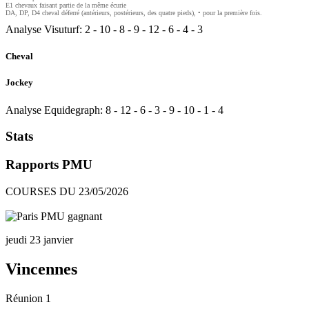
E1 chevaux faisant partie de la même écurie
DA, DP, D4 cheval déferré (antérieurs, postérieurs, des quatre pieds), • pour la première fois.
Analyse Visuturf:
2
-
10
-
8
-
9
-
12
-
6
-
4
-
3
Cheval
Jockey
Analyse Equidegraph:
8
-
12
-
6
-
3
-
9
-
10
-
1
-
4
Stats
Rapports PMU
COURSES DU 23/05/2026
jeudi 23 janvier
Vincennes
Réunion 1