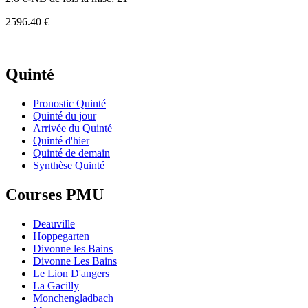
2596.40 €
Quinté
Pronostic Quinté
Quinté du jour
Arrivée du Quinté
Quinté d'hier
Quinté de demain
Synthèse Quinté
Courses PMU
Deauville
Hoppegarten
Divonne les Bains
Divonne Les Bains
Le Lion D'angers
La Gacilly
Monchengladbach