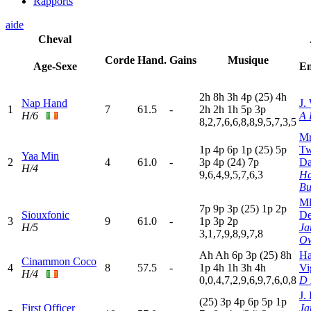
Rapports
aide
Cheval
Corde
Hand.
Gains
Musique
Age-Sexe
En
2
h
8
h
3
h
4
p
(25)
4
h
Nap Hand
J.
1
7
61.5
-
2
h
2
h
1
h
5
p
3
p
H/6
A 
8,2,7,6,6,8,8,9,5,7,3,5
Mr
1
p
4
p
6
p
1
p
(25)
5
p
Tw
Yaa Min
2
4
61.0
-
3
p
4
p
(24)
7
p
Da
H/4
9,6,4,9,5,7,6,3
Ha
Bu
Ml
7
p
9
p
3
p
(25)
1
p
2
p
Siouxfonic
De
3
9
61.0
-
1
p
3
p
2
p
H/5
Ja
3,1,7,9,8,9,7,8
O
A
h
A
h
6
p
3
p
(25)
8
h
Ha
Cinammon Coco
4
8
57.5
-
1
p
4
h
1
h
3
h
4
h
Vi
H/4
0,0,4,7,2,9,6,9,7,6,0,8
D 
J.
(25)
3
p
4
p
6
p
5
p
1
p
First Officer
Ja