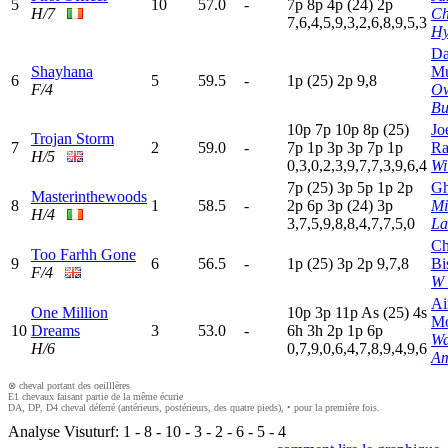
5
10
57.0
-
7
p
8
p
4
p
(24)
2
p
H/7
Ch
7,6,4,5,9,3,2,6,8,9,5,3
H
Da
Shayhana
Mu
6
5
59.5
-
1
p
(25)
2
p
9,8
F/4
O
Bu
10p
7
p
10p
8
p
(25)
Jo
Trojan Storm
7
2
59.0
-
7
p
1
p
3
p
3
p
7
p
1
p
Ra
H/5
0,3,0,2,3,9,7,7,3,9,6,4
Wi
7
p
(25)
3
p
5
p
1
p
2
p
Gh
Masterinthewoods
8
1
58.5
-
2
p
6
p
3
p
(24)
3
p
Mi
H/4
3,7,5,9,8,8,4,7,7,5,0
La
Ch
Too Farhh Gone
9
6
56.5
-
1
p
(25)
3
p
2
p
9,7,8
Bi
F/4
W 
Ai
One Million
10p
3
p
11p
A
s
(25)
4
s
Mo
10
Dreams
3
53.0
-
6
h
3
h
2
p
1
p
6
p
Wa
H/6
0,7,9,0,6,4,7,8,9,4,9,6
Am
⊗ cheval portant des oeilllères
E1 chevaux faisant partie de la même écurie
DA, DP, D4 cheval déferré (antérieurs, postérieurs, des quatre pieds), • pour la première fois.
Analyse Visuturf:
1
-
8
-
10
-
3
-
2
-
6
-
5
-
4