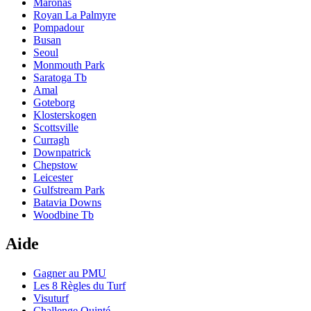
Maronas
Royan La Palmyre
Pompadour
Busan
Seoul
Monmouth Park
Saratoga Tb
Amal
Goteborg
Klosterskogen
Scottsville
Curragh
Downpatrick
Chepstow
Leicester
Gulfstream Park
Batavia Downs
Woodbine Tb
Aide
Gagner au PMU
Les 8 Règles du Turf
Visuturf
Challenge Quinté