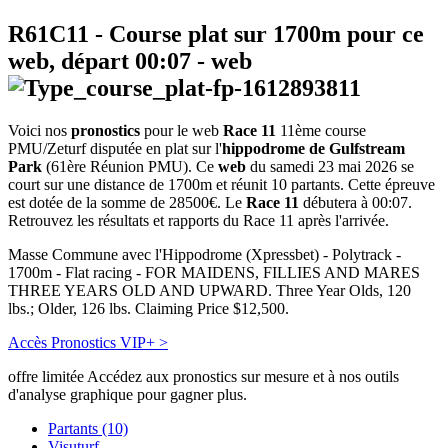
R61C11
- Course plat sur 1700m pour ce
web, départ
00:07
-
web
Voici nos
pronostics
pour le web
Race 11
11ème course
PMU/Zeturf disputée en plat sur l'
hippodrome de Gulfstream
Park
(61ère Réunion PMU). Ce
web
du samedi 23 mai 2026 se
court sur une distance de 1700m et réunit 10 partants. Cette épreuve
est dotée de la somme de 28500€. Le
Race 11
débutera à 00:07.
Retrouvez les résultats et rapports du Race 11 après l'arrivée.
Masse Commune avec l'Hippodrome (Xpressbet) - Polytrack -
1700m - Flat racing - FOR MAIDENS, FILLIES AND MARES
THREE YEARS OLD AND UPWARD. Three Year Olds, 120
lbs.; Older, 126 lbs. Claiming Price $12,500.
Accès Pronostics VIP+ >
offre limitée
Accédez aux pronostics sur mesure et à nos outils
d'analyse graphique pour gagner plus.
Partants (10)
Visuturf