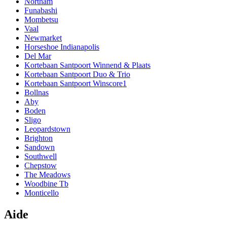
Northam
Funabashi
Mombetsu
Vaal
Newmarket
Horseshoe Indianapolis
Del Mar
Kortebaan Santpoort Winnend & Plaats
Kortebaan Santpoort Duo & Trio
Kortebaan Santpoort Winscore1
Bollnas
Aby
Boden
Sligo
Leopardstown
Brighton
Sandown
Southwell
Chepstow
The Meadows
Woodbine Tb
Monticello
Aide