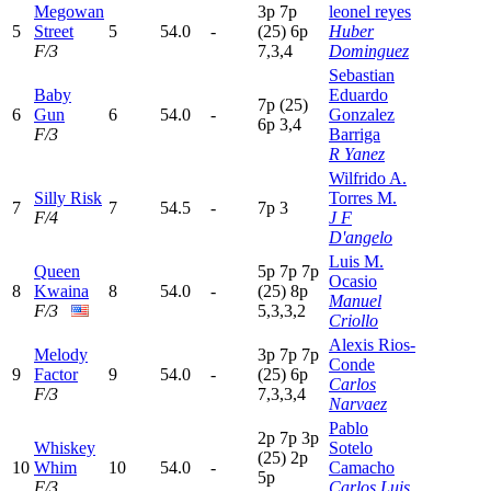
Megowan
3
p
7
p
leonel reyes
5
Street
5
54.0
-
(25)
6
p
Huber
F/3
7,3,4
Dominguez
Sebastian
Baby
Eduardo
7
p
(25)
6
Gun
6
54.0
-
Gonzalez
6
p
3,4
F/3
Barriga
R Yanez
Wilfrido A.
Silly Risk
Torres M.
7
7
54.5
-
7
p
3
F/4
J F
D'angelo
Luis M.
Queen
5
p
7
p
7
p
Ocasio
8
Kwaina
8
54.0
-
(25)
8
p
Manuel
F/3
5,3,3,2
Criollo
Alexis Rios-
Melody
3
p
7
p
7
p
Conde
9
Factor
9
54.0
-
(25)
6
p
Carlos
F/3
7,3,3,4
Narvaez
Pablo
2
p
7
p
3
p
Whiskey
Sotelo
(25)
2
p
10
Whim
10
54.0
-
Camacho
5
p
F/3
Carlos Luis