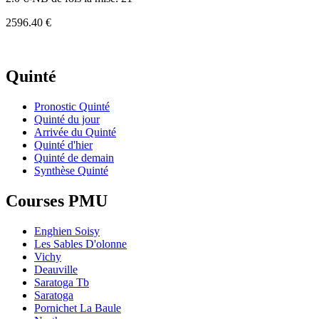
2596.40 €
Quinté
Pronostic Quinté
Quinté du jour
Arrivée du Quinté
Quinté d'hier
Quinté de demain
Synthèse Quinté
Courses PMU
Enghien Soisy
Les Sables D'olonne
Vichy
Deauville
Saratoga Tb
Saratoga
Pornichet La Baule