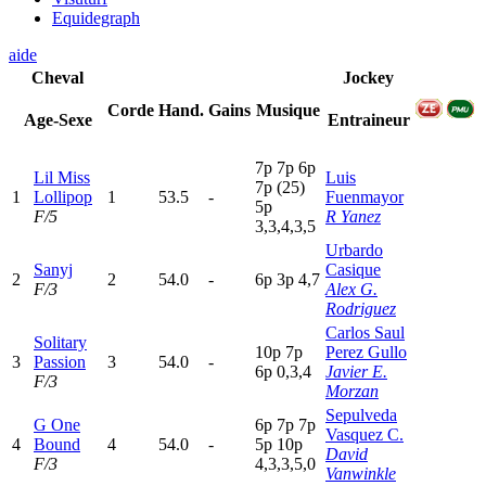
Equidegraph
aide
Cheval
Jockey
Corde
Hand.
Gains
Musique
Age-Sexe
Entraineur
7
p
7
p
6
p
Lil Miss
Luis
7
p
(25)
1
Lollipop
1
53.5
-
Fuenmayor
5
p
F/5
R Yanez
3,3,4,3,5
Urbardo
Sanyj
Casique
2
2
54.0
-
6
p
3
p
4,7
F/3
Alex G.
Rodriguez
Carlos Saul
Solitary
10p
7
p
Perez Gullo
3
Passion
3
54.0
-
6
p
0,3,4
Javier E.
F/3
Morzan
Sepulveda
G One
6
p
7
p
7
p
Vasquez C.
4
Bound
4
54.0
-
5
p
10p
David
F/3
4,3,3,5,0
Vanwinkle