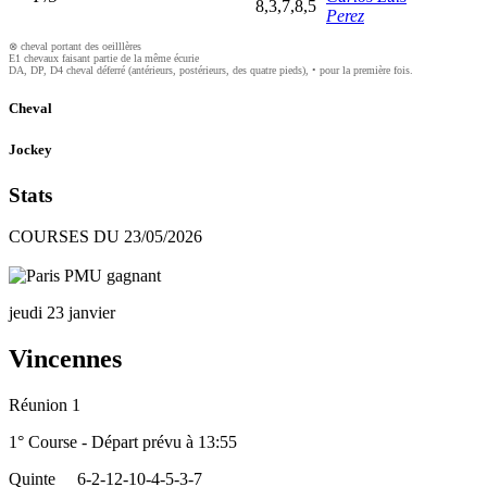
8,3,7,8,5
Perez
⊗ cheval portant des oeilllères
E1 chevaux faisant partie de la même écurie
DA, DP, D4 cheval déferré (antérieurs, postérieurs, des quatre pieds), • pour la première fois.
Cheval
Jockey
Stats
COURSES DU 23/05/2026
jeudi 23 janvier
Vincennes
Réunion 1
1° Course - Départ prévu à 13:55
Quinte
6-2-12-10-4-5-3-7