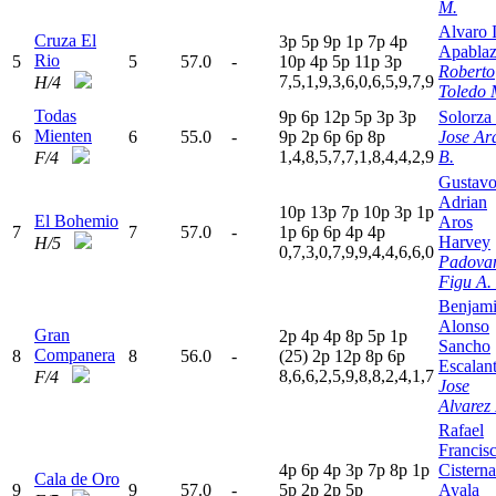
M.
Alvaro I
Cruza El
3
p
5
p
9
p
1
p
7
p
4
p
Apabla
Rio
5
5
57.0
-
10p
4
p
5
p
11p
3
p
Roberto
7,5,1,9,3,6,0,6,5,9,7,9
H/4
Toledo
Todas
9
p
6
p
12p
5
p
3
p
3
p
Solorza
Mienten
6
6
55.0
-
9
p
2
p
6
p
6
p
8
p
Jose Ar
1,4,8,5,7,7,1,8,4,4,2,9
B.
F/4
Gustav
Adrian
10p
13p
7
p
10p
3
p
1
p
El Bohemio
Aros
7
7
57.0
-
1
p
6
p
6
p
4
p
4
p
Harvey
H/5
0,7,3,0,7,9,9,4,4,6,6,0
Padova
Figu A.
Benjam
Alonso
Gran
2
p
4
p
4
p
8
p
5
p
1
p
Sancho
Companera
8
8
56.0
-
(25)
2
p
12p
8
p
6
p
Escalan
8,6,6,2,5,9,8,8,2,4,1,7
F/4
Jose
Alvarez
Rafael
Francis
4
p
6
p
4
p
3
p
7
p
8
p
1
p
Cisterna
Cala de Oro
9
9
57.0
-
5
p
2
p
2
p
5
p
Ayala