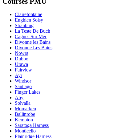
Courses PMU
Clairefontaine
Enghien Soisy
Straubing
La Teste De Buch
Cagnes Sur Mer
Divonne les Bains
Divonne Les Bains
Nowra
Dubbo
Urawa
Fairview
Ayr
Windsor
Santiago
Finger Lakes
Aby
Solvalla
Momarken
Ballinrobe
Kempton
Saratoga Harness
Monticello
Plainridge Harness