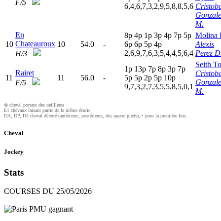
F/5
6,4,6,7,3,2,9,5,8,8,5,6
Cristob
Gonzale
M.
En
8
p
4
p
1
p
3
p
4
p
7
p
5
p
Molina 
Chateauroux
10
10
54.0
-
6
p
6
p
5
p
4
p
Alexis
2,6,9,7,6,3,5,4,4,5,6,4
Perez D
H/3
Seith T
1
p
13p
7
p
8
p
3
p
7
p
Rairet
Cristob
11
11
56.0
-
5
p
5
p
2
p
5
p
10p
Gonzale
F/5
9,7,3,2,7,3,5,5,8,5,0,1
M.
⊗ cheval portant des oeilllères
E1 chevaux faisant partie de la même écurie
DA, DP, D4 cheval déferré (antérieurs, postérieurs, des quatre pieds), • pour la première fois.
Cheval
Jockey
Stats
COURSES DU 25/05/2026