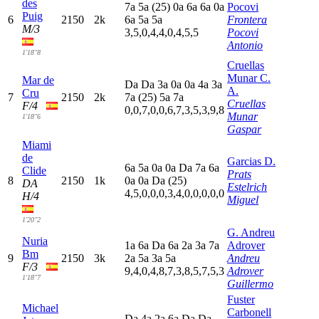
des
7
a
5
a
(25)
0
a
6
a
6
a
0
a
Pocovi
Puig
6
2150
2k
6
a
5
a
5
a
Frontera
M/3
3,5,0,4,4,0,4,5,5
Pocovi
Antonio
1'18"8
Cruellas
Munar C.
Mar de
D
a
D
a
3
a
0
a
0
a
4
a
3
a
A.
Cru
7
2150
2k
7
a
(25)
5
a
7
a
Cruellas
F/4
0,0,7,0,0,6,7,3,5,3,9,8
Munar
1'18"6
Gaspar
Miami
de
Garcias D.
6
a
5
a
0
a
0
a
D
a
7
a
6
a
Clide
Prats
8
2150
1k
0
a
0
a
D
a
(25)
DA
Estelrich
4,5,0,0,0,3,4,0,0,0,0,0
H/4
Miguel
1'20"2
G. Andreu
Nuria
1
a
6
a
D
a
6
a
2
a
3
a
7
a
Adrover
Bm
9
2150
3k
2
a
5
a
3
a
5
a
Andreu
F/3
9,4,0,4,8,7,3,8,5,7,5,3
Adrover
1'18"7
Guillermo
Fuster
Michael
Carbonell
D
a
4
a
2
a
6
a
D
a
D
a