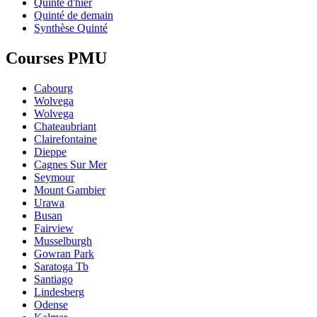
Quinté d'hier
Quinté de demain
Synthèse Quinté
Courses PMU
Cabourg
Wolvega
Wolvega
Chateaubriant
Clairefontaine
Dieppe
Cagnes Sur Mer
Seymour
Mount Gambier
Urawa
Busan
Fairview
Musselburgh
Gowran Park
Saratoga Tb
Santiago
Lindesberg
Odense