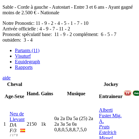
Sable - Corde à gauche - Autostart - Entre 3 et 6 ans - Ayant gagné
moins de 2.500 € - Nationale
Notre Pronostic:
11
-
9
-
2
-
4
-
5
-
1
-
7
-
10
Arrivée officielle :
4
-
9
-
7
-
11
-
2
Pronostic spéculatif
base:
11
-
9
-
2
complément:
6
-
5
-
7
outsiders:
3
-
4
Partants (11)
Visuturf
Equidegraph
Rapports
aide
Cheval
Jockey
Hand.
Gains
Musique
Age-Sexe
Entraineur
Alberti
Neu de
Fuster Mig.
0
a
2
a
D
a
5
a
(25)
2
a
Llevant
A.
1
2150
1k
2
a
3
a
5
a
0
a
DA
Prats
0,8,0,5,8,8,7,5,0
F/3
Estelrich
1'17"8
Miguel