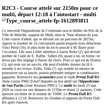
R2C3
- Course attelé sur 2150m pour ce
multi, départ
12:18
à l'autostart -
multi
Ce mercredi l'hippodrome de Cordemais sera le théâtre du Prix de la
Ville de Malville, support du Multi, dans la 7ème réunion du jour.
Cette course d'attelé, qui se déroule sur un parcours de 2825m,
oppose le nombre de 16 concurrents parmi lesquels nous détachons
Vinci Pierji (16), le plus riche du lot et associé à M. Barre pour
l’occasion. Elle aura à faire attention à Aaron Boko (2), qui devrait
profiter de l’aide de E. Raffin. Tallien (9), quant à lui, en forme, ne
devra pas être négligé à l'heure du choix. Pour ce qui est de Horton
(1), qui reste sur un succès, elle peut d'emblée donner du fil à
retordre à ses rivaux. Enfin, Teila (7), qui semble en mesure de
poursuivre sur sa lancée, pourra prétendre intégrer la combinaison
gagnante. Retrouvez nos
pronostics
pour le multi
Premi Dafi RS
3ème course PMU/Zeturf disputée au trot attelé sur l'
hippodrome
de Son Pardo
(2nde Réunion PMU). Ce
multi
du lundi 25 mai
2026 se court sur une distance de 2150m et réunit 11 partants. Cette
épreuve est dotée de la somme de 3500€. Le
Premi Dafi RS
débutera à 12:18. Retrouvez les résultats et rapports du Premi Dafi
RS après l'arrivée.