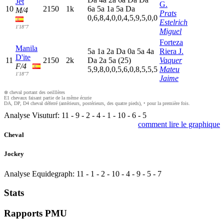
Jet
G.
10
2150
1k
6
a
5
a
1
a
5
a
D
a
M/4
Prats
0,6,8,4,0,0,4,5,9,5,0,0
Estelrich
1'18"7
Miguel
Forteza
Manila
5
a
1
a
2
a
D
a
0
a
5
a
4
a
Riera J.
D'ite
11
2150
2k
D
a
2
a
5
a
(25)
Vaquer
F/4
5,9,8,0,0,5,6,0,8,5,5,5
Mateu
1'18"7
Jaime
⊗ cheval portant des oeilllères
E1 chevaux faisant partie de la même écurie
DA, DP, D4 cheval déferré (antérieurs, postérieurs, des quatre pieds), • pour la première fois.
Analyse Visuturf:
11
-
9
-
2
-
4
-
1
-
10
-
6
-
5
comment lire le graphique
Cheval
Jockey
Analyse Equidegraph:
11
-
1
-
2
-
10
-
4
-
9
-
5
-
7
Stats
Rapports PMU