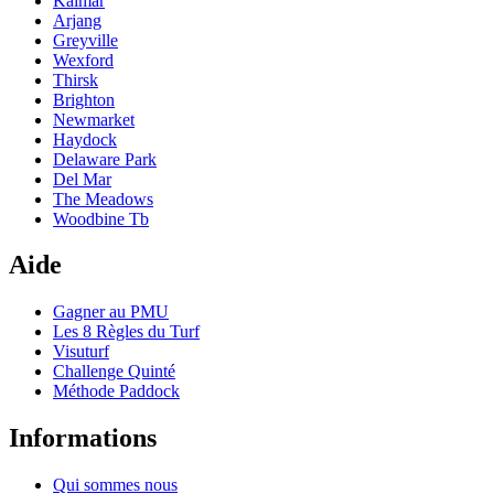
Kalmar
Arjang
Greyville
Wexford
Thirsk
Brighton
Newmarket
Haydock
Delaware Park
Del Mar
The Meadows
Woodbine Tb
Aide
Gagner au PMU
Les 8 Règles du Turf
Visuturf
Challenge Quinté
Méthode Paddock
Informations
Qui sommes nous