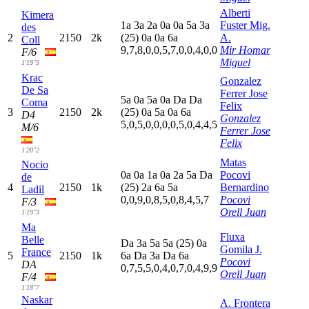
Alberti
Kimera
1
a
3
a
2
a
0
a
0
a
5
a
3
a
Fuster Mig.
des
2
2150
2k
(25)
0
a
0
a
6
a
A.
Coll
9,7,8,0,0,5,7,0,0,4,0,0
Mir Homar
F/6
Miguel
1'19"5
Krac
Gonzalez
De Sa
Ferrer Jose
5
a
0
a
5
a
0
a
D
a
D
a
Coma
Felix
3
2150
2k
(25)
0
a
5
a
0
a
6
a
D4
Gonzalez
5,0,5,0,0,0,0,5,0,4,4,5
M/6
Ferrer Jose
Felix
1'20"2
Matas
Nocio
0
a
0
a
1
a
0
a
2
a
5
a
D
a
Pocovi
de
4
2150
1k
(25)
2
a
6
a
5
a
Bernardino
Ladil
0,0,9,0,8,5,0,8,4,5,7
Pocovi
F/3
Orell Juan
1'19"3
Ma
Fluxa
Belle
D
a
3
a
5
a
5
a
(25)
0
a
Gomila J.
France
5
2150
1k
6
a
D
a
3
a
D
a
6
a
Pocovi
DA
0,7,5,5,0,4,0,7,0,4,9,9
Orell Juan
F/4
1'18"7
Naskar
A. Frontera