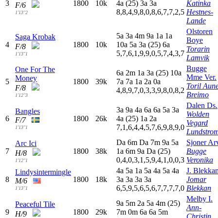
3
1800
10k
4
a
(25)
3
a
3
a
Katinka
F/6
8,8,4,9,8,0,8,6,7,7,2,5
Hestnes-
1'13"2
Lande
Olstoren
5
a
3
a
4
m
9
a
1
a
1
a
Saga Krobak
Boye
4
1800
10k
10a
5
a
3
a
(25)
6
a
F/8
Torarin
5,7,6,1,9,9,0,5,7,4,3,7
1'13"1
Lamvik
Bugge
One For The
6
a
2
m
1
a
3
a
(25)
10a
Mme Ver.
Money
5
1800
39k
7
a
7
a
1
a
2
a
0
a
Toril Aun
F/8
4,8,9,7,0,3,3,9,8,0,8,2
Breimo
1'12"3
Dalen Ds.
3
a
9
a
4
a
6
a
6
a
5
a
3
a
Bangles
Wolden
6
1800
26k
4
a
(25)
1
a
2
a
F/7
Vegard
7,1,6,4,4,5,7,6,9,8,9,0
1'13"1
Lundstro
D
a
6
m
D
a
7
m
9
a
5
a
Sjoner Ar
Arc Ici
7
1800
38k
1
a
6
m
9
a
D
a
(25)
Bugge
H/8
0,4,0,3,1,5,9,4,1,0,0,3
Veronika
1'12"1
4
a
5
a
1
a
5
a
4
a
5
a
4
a
J. Blekka
Lindysintermingle
8
1800
18k
3
a
3
a
3
a
3
a
Jomar
M/6
6,5,9,5,6,5,6,7,7,7,7,0
Blekkan
1'13"1
Melby I.
9
a
5
m
2
a
5
a
4
m
(25)
Peaceful Tile
Ann-
9
1800
29k
7
m
0
m
6
a
6
a
5
m
H/9
Christin