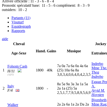
Arrivée officielle :
11
-
3
-
6
-
8
-
4
Pronostic spéculatif
base:
11
-
5
-
6
complément:
8
-
3
-
9
outsiders:
10
-
2
Partants (11)
Visuturf
Equidegraph
Rapports
aide
Cheval
Jockey
Hand.
Gains
Musique
Age-Sexe
Entraine
Indrebo
7
a
0
a
7
a
6
a
0
a
4
a
6
a
Folsom Cash
Mme The
1
1800
40k
(25)
10a
6
a
8
a
H/11
Thea
3,0,3,4,0,6,4,0,4,2,3,5
1'13"5
Indrebo
Eggan Pe
8
a
5
a
9
a
3
a
3
a
1
a
5
a
Italy
A.
2
1800
-
2
a
1
a
(25)
5
a
F/4
Arvid M.
2,5,1,7,7,9,5,8,9,5,6,9
Hovsten
Bjornbeth
2
a
2
a
6
a
1
a
2
a
D
a
2
a
Mme Rag
Walker