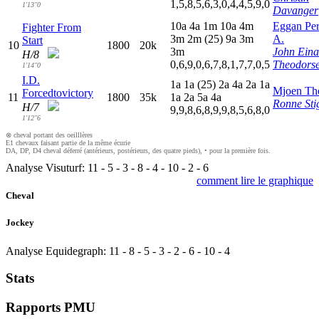
1,5,8,5,6,3,0,4,4,5,9,0
1'13"0
Davanger
10a
4
a
1
m
10a
4
m
Eggan Pe
Fighter From
3
m
2
m
(25)
9
a
3
m
A.
Start
10
1800
20k
3
m
John Eina
H/8
0,6,9,0,6,7,8,1,7,7,0,5
Theodors
1'14"0
I.D.
1
a
1
a
(25)
2
a
4
a
2
a
1
a
Mjoen Th
Forcedtovictory
11
1800
35k
1
a
2
a
5
a
4
a
Ronne Sti
H/7
9,9,8,6,8,9,9,8,5,6,8,0
1'12"6
⊗ cheval portant des oeilllères
E1 chevaux faisant partie de la même écurie
DA, DP, D4 cheval déferré (antérieurs, postérieurs, des quatre pieds), • pour la première fois.
Analyse Visuturf:
11
-
5
-
3
-
8
-
4
-
10
-
2
-
6
comment lire le graphique
Cheval
Jockey
Analyse Equidegraph:
11
-
8
-
5
-
3
-
2
-
6
-
10
-
4
Stats
Rapports PMU