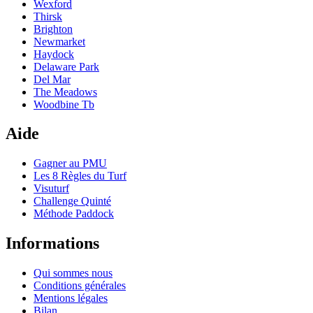
Wexford
Thirsk
Brighton
Newmarket
Haydock
Delaware Park
Del Mar
The Meadows
Woodbine Tb
Aide
Gagner au PMU
Les 8 Règles du Turf
Visuturf
Challenge Quinté
Méthode Paddock
Informations
Qui sommes nous
Conditions générales
Mentions légales
Bilan