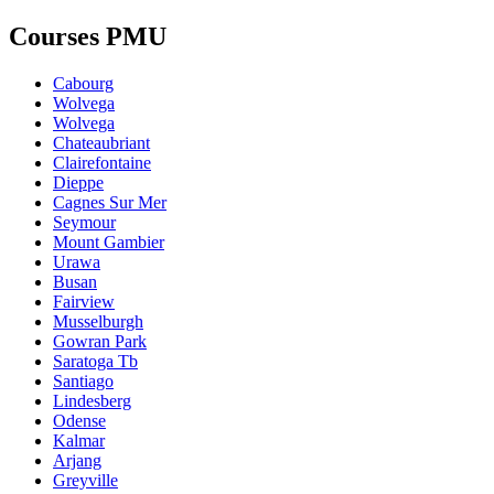
Courses PMU
Cabourg
Wolvega
Wolvega
Chateaubriant
Clairefontaine
Dieppe
Cagnes Sur Mer
Seymour
Mount Gambier
Urawa
Busan
Fairview
Musselburgh
Gowran Park
Saratoga Tb
Santiago
Lindesberg
Odense
Kalmar
Arjang
Greyville