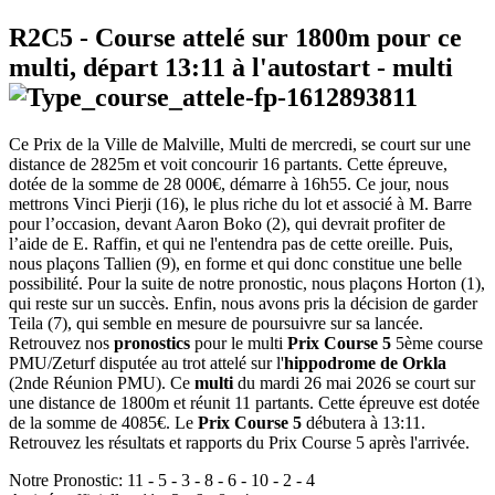
R2C5
- Course attelé sur 1800m pour ce
multi, départ
13:11
à l'autostart -
multi
Ce Prix de la Ville de Malville, Multi de mercredi, se court sur une
distance de 2825m et voit concourir 16 partants. Cette épreuve,
dotée de la somme de 28 000€, démarre à 16h55. Ce jour, nous
mettrons Vinci Pierji (16), le plus riche du lot et associé à M. Barre
pour l’occasion, devant Aaron Boko (2), qui devrait profiter de
l’aide de E. Raffin, et qui ne l'entendra pas de cette oreille. Puis,
nous plaçons Tallien (9), en forme et qui donc constitue une belle
possibilité. Pour la suite de notre pronostic, nous plaçons Horton (1),
qui reste sur un succès. Enfin, nous avons pris la décision de garder
Teila (7), qui semble en mesure de poursuivre sur sa lancée.
Retrouvez nos
pronostics
pour le multi
Prix Course 5
5ème course
PMU/Zeturf disputée au trot attelé sur l'
hippodrome de Orkla
(2nde Réunion PMU). Ce
multi
du mardi 26 mai 2026 se court sur
une distance de 1800m et réunit 11 partants. Cette épreuve est dotée
de la somme de 4085€. Le
Prix Course 5
débutera à 13:11.
Retrouvez les résultats et rapports du Prix Course 5 après l'arrivée.
Notre Pronostic:
11
-
5
-
3
-
8
-
6
-
10
-
2
-
4