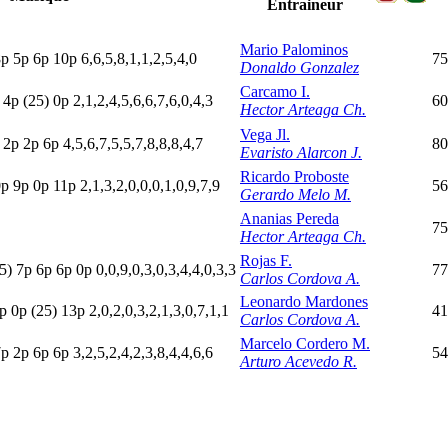
Entraineur
Mario Palominos
8
p
5
p
6
p
10p
6,6,5,8,1,1,2,5,4,0
75
Donaldo Gonzalez
Carcamo I.
p
4
p
(25)
0
p
2,1,2,4,5,6,6,7,6,0,4,3
60
Hector Arteaga Ch.
Vega Jl.
p
2
p
2
p
6
p
4,5,6,7,5,5,7,8,8,8,4,7
80
Evaristo Alarcon J.
Ricardo Proboste
0
p
9
p
0
p
11p
2,1,3,2,0,0,0,1,0,9,7,9
56
Gerardo Melo M.
Ananias Pereda
75
Hector Arteaga Ch.
Rojas F.
5)
7
p
6
p
6
p
0
p
0,0,9,0,3,0,3,4,4,0,3,3
77
Carlos Cordova A.
Leonardo Mardones
p
0
p
(25)
13p
2,0,2,0,3,2,1,3,0,7,1,1
41
Carlos Cordova A.
Marcelo Cordero M.
7
p
2
p
6
p
6
p
3,2,5,2,4,2,3,8,4,4,6,6
54
Arturo Acevedo R.