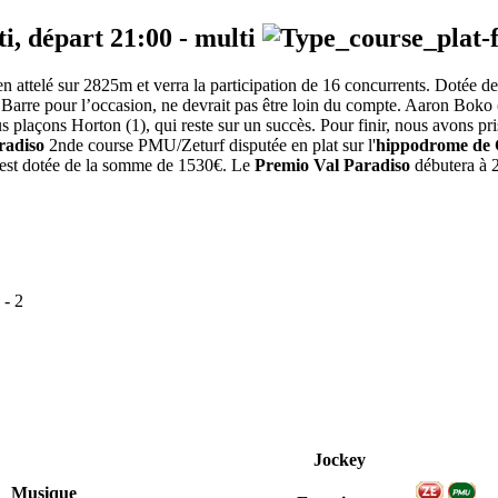
ti, départ
21:00
-
multi
 attelé sur 2825m et verra la participation de 16 concurrents. Dotée d
. Barre pour l’occasion, ne devrait pas être loin du compte. Aaron Boko (2
s plaçons Horton (1), qui reste sur un succès. Pour finir, nous avons pr
radiso
2nde course PMU/Zeturf disputée en plat sur l'
hippodrome de 
e est dotée de la somme de 1530€. Le
Premio Val Paradiso
débutera à 2
-
2
Jockey
Musique