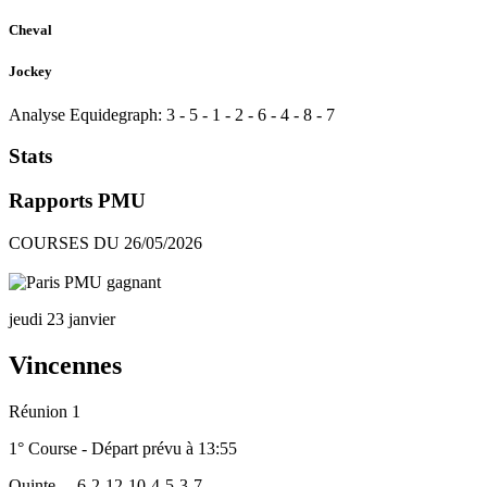
Cheval
Jockey
Analyse Equidegraph:
3
-
5
-
1
-
2
-
6
-
4
-
8
-
7
Stats
Rapports PMU
COURSES DU 26/05/2026
jeudi 23 janvier
Vincennes
Réunion 1
1° Course - Départ prévu à 13:55
Quinte
6-2-12-10-4-5-3-7