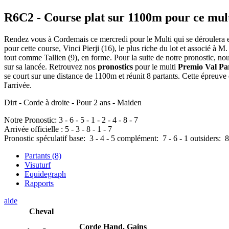
R6C2
- Course plat sur 1100m pour ce mul
Rendez vous à Cordemais ce mercredi pour le Multi qui se déroulera en
pour cette course, Vinci Pierji (16), le plus riche du lot et associé à M
tout comme Tallien (9), en forme. Pour la suite de notre pronostic, nou
sur sa lancée. Retrouvez nos
pronostics
pour le multi
Premio Val Pa
se court sur une distance de 1100m et réunit 8 partants. Cette épreuv
l'arrivée.
Dirt - Corde à droite - Pour 2 ans - Maiden
Notre Pronostic:
3
-
6
-
5
-
1
-
2
-
4
-
8
-
7
Arrivée officielle :
5
-
3
-
8
-
1
-
7
Pronostic spéculatif
base:
3
-
4
-
5
complément:
7
-
6
-
1
outsiders:
8
Partants (8)
Visuturf
Equidegraph
Rapports
aide
Cheval
Corde
Hand.
Gains