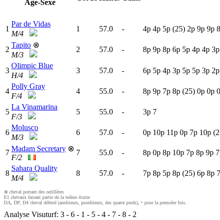
Age-Sexe
Par de Vidas
1
1
57.0
-
4
p
4
p
5
p
(25)
2
p
9
p
9
p
M/4
Tapito
⊗
2
2
57.0
-
8
p
9
p
8
p
6
p
5
p
4
p
4
p
3
M/3
Olimpic Blue
3
3
57.0
-
6
p
5
p
4
p
3
p
5
p
5
p
3
p
2
H/4
Polly Gray
4
4
55.0
-
8
p
9
p
7
p
8
p
(25)
0
p
0
p
F/4
La Vinamarina
5
5
55.0
-
3
p
7
F/3
Molusco
6
6
57.0
-
0
p
10p
11p
0
p
7
p
10p
(2
M/3
Madam Secretary
⊗
7
7
55.0
-
8
p
0
p
8
p
10p
7
p
8
p
9
p
7
F/2
Sahara Quality
8
8
57.0
-
7
p
8
p
5
p
8
p
(25)
6
p
8
p
M/4
⊗ cheval portant des oeilllères
E1 chevaux faisant partie de la même écurie
DA, DP, D4 cheval déferré (antérieurs, postérieurs, des quatre pieds), • pour la première fois.
Analyse Visuturf:
3
-
6
-
1
-
5
-
4
-
7
-
8
-
2