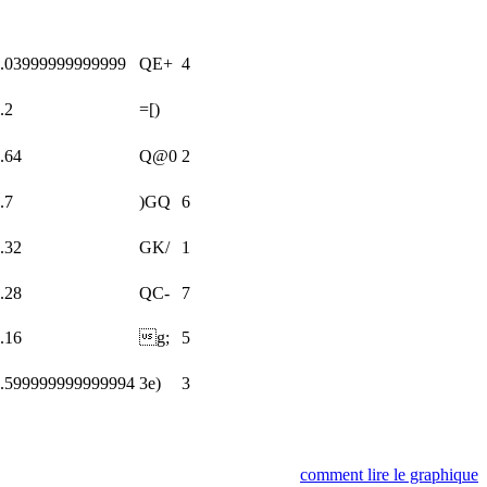
.03999999999999
QE+
4
.2
=[)
.64
Q@0
2
.7
)GQ
6
.32
GK/
1
.28
QC-
7
.16
g;
5
.599999999999994
3e)
3
comment lire le graphique