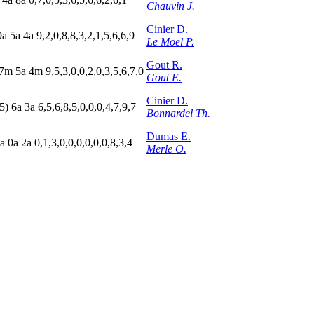
Chauvin J.
Cinier D.
9
a
5
a
4
a
9,2,0,8,8,3,2,1,5,6,6,9
Le Moel P.
Gout R.
7
m
5
a
4
m
9,5,3,0,0,2,0,3,5,6,7,0
Gout E.
Cinier D.
5)
6
a
3
a
6,5,6,8,5,0,0,0,4,7,9,7
Bonnardel Th.
Dumas E.
a
0
a
2
a
0,1,3,0,0,0,0,0,0,8,3,4
Merle O.