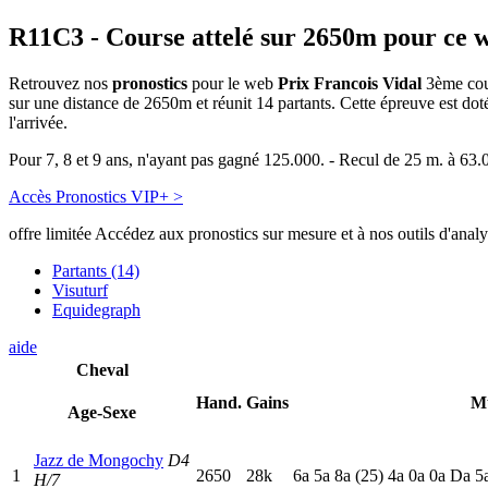
R11C3
- Course attelé sur 2650m pour ce 
Retrouvez nos
pronostics
pour le web
Prix Francois Vidal
3ème cour
sur une distance de 2650m et réunit 14 partants. Cette épreuve est d
l'arrivée.
Pour 7, 8 et 9 ans, n'ayant pas gagné 125.000. - Recul de 25 m. à 63.
Accès Pronostics VIP+ >
offre limitée
Accédez aux pronostics sur mesure et à nos outils d'anal
Partants (14)
Visuturf
Equidegraph
aide
Cheval
Hand.
Gains
M
Age-Sexe
Jazz de Mongochy
D4
1
2650
28k
6
a
5
a
8
a
(25)
4
a
0
a
0
a
D
a
5
H/7