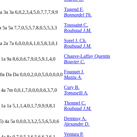
Tugend F.
a
3
a
3
a
6,0,2,3,4,5,0,7,7,7,9,9
Bonnardel Th.
Toussaint C.
a
5
a
5
a
7,7,0,5,5,7,8,0,5,5,3,3
Roubaud J.M.
Sorel J. Ch.
a
2
a
7
a
6,0,0,0,6,1,0,5,8,3,0,1
Roubaud J.M.
Chauve-Laffay Quentin
1
a
9
a
8,6,0,6,7,9,0,5,9,1,4,0
Bouvier C.
Fouquet J.
0
a
D
a
D
a
0,0,0,2,0,0,5,0,0,0,0,0
Mazzu A.
Cury B.
a
4
a
7
m
0,0,1,7,0,0,0,0,6,3,7,0
Tomaselli A.
Thonnel C.
a
1
a
1
a
5,1,1,4,0,1,7,9,9,9,8,1
Roubaud J.M.
Demissy A.
5)
4
a
5
a
0,0,0,3,3,2,5,5,6,5,0,6
Alexandre D.
Ventura P.
a
4
a
8
a
0,7,0,5,3,6,5,6,6,2,6,1