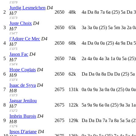
1'15"0
Jurdig Lesmelchen
D4
2
2650
48k
4
a
D
a
8
a
7
a
6
a
(25)
5
a
D
a
3
H/7
1'15"3
Juste Choix
D4
3
2650
65k
3
a
3
a
0
a
(25)
5
a
5
m
3
a
2
a
0
H/7
1'14"7
j'Adore Ce Mec
D4
4
2650
68k
4
a
D
a
0
a
0
a
(25)
4
a
9
a
D
a
5
H/7
1'13"5
Jason Fac
D4
5
2650
74k
2
a
4
a
0
a
4
a
3
a
1
a
0
a
5
a
(25)
H/7
1'14"4
Hope Coglais
D4
6
2650
62k
D
a
D
a
0
a
8
a
D
a
D
a
(25)
5
a
H/9
1'13"4
Isaac de Syva
D4
7
2675
131k
0
a
0
a
9
a
3
a
0
a
0
a
(25)
0
a
0
H/8
1'13"3
Jaguar Jenilou
8
2675
122k
5
a
9
a
9
a
6
a
0
a
(25)
9
a
3
a
1
H/7
1'12"2
Imbrin Burois
D4
9
2675
129k
D
a
D
a
D
a
7
a
7
a
8
a
5
a
5
a
(2
H/8
1'12"6
Ipsos D'ariane
D4
10
2675
126k
0
a
3
a
0
a
5
a
(25)
7
a
4
a
5
a
4