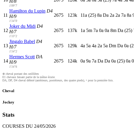
H/8
1'09"7
Hamilton du Lupin
D4
11
2675
123k
11a
(25)
8
a
D
a
2
a
2
a
7
a
8
a
H/9
1'14"0
Joker du Midi
D4
12
2675
137k
1
a
5
m
7
a
0
a
0
a
8
m
D
a
(25)
H/7
1'13"2
Jingalo Babel
D4
13
2675
129k
4
a
5
a
4
a
2
a
5
a
D
m
D
a
0
a
(2
H/7
1'14"2
Hermes Scott
DA
14
2675
124k
0
a
9
a
7
a
D
a
D
a
0
a
(25)
0
a
0
H/9
1'14"6
⊗ cheval portant des oeilllères
E1 chevaux faisant partie de la même écurie
DA, DP, D4 cheval déferré (antérieurs, postérieurs, des quatre pieds), • pour la première fois.
Cheval
Jockey
Stats
COURSES DU 24/05/2026