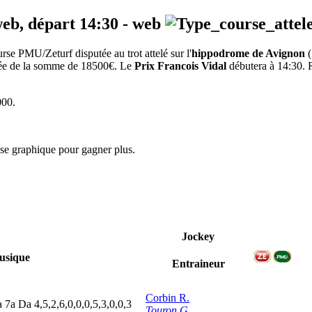
web, départ
14:30
-
web
se PMU/Zeturf disputée au trot attelé sur l'
hippodrome de Avignon
(
otée de la somme de 18500€. Le
Prix Francois Vidal
débutera à 14:30. R
000.
yse graphique pour gagner plus.
Jockey
usique
Entraineur
Corbin R.
a
7
a
D
a
4,5,2,6,0,0,0,5,3,0,0,3
Touron G.