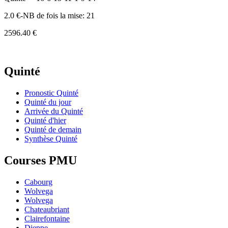
2.0 €-NB de fois la mise: 21
2596.40 €
Quinté
Pronostic Quinté
Quinté du jour
Arrivée du Quinté
Quinté d'hier
Quinté de demain
Synthèse Quinté
Courses PMU
Cabourg
Wolvega
Wolvega
Chateaubriant
Clairefontaine
Dieppe