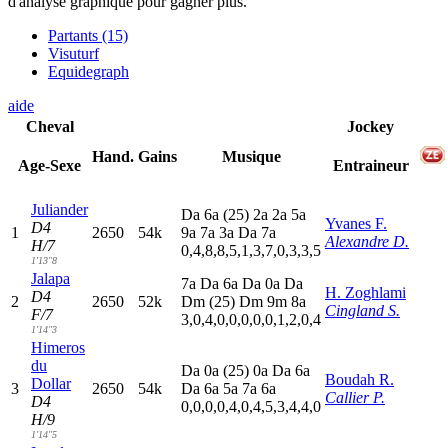
d'analyse graphique pour gagner plus.
Partants (15)
Visuturf
Equidegraph
aide
Cheval
Jockey
Hand.
Gains
Musique
Age-Sexe
Entraineur
Juliander
D
a
6
a
(25)
2
a
2
a
5
a
Yvanes F.
D4
1
2650
54k
9
a
7
a
3
a
D
a
7
a
Alexandre D.
H/7
0,4,8,8,5,1,3,7,0,3,3,5
1'13"8
Jalapa
7
a
D
a
6
a
D
a
0
a
D
a
H. Zoghlami
D4
2
2650
52k
D
m
(25)
D
m
9
m
8
a
Cingland S.
F/7
3,0,4,0,0,0,0,0,1,2,0,4
1'14"3
Himeros
du
D
a
0
a
(25)
0
a
D
a
6
a
Boudah R.
Dollar
3
2650
54k
D
a
6
a
5
a
7
a
6
a
Callier P.
D4
0,0,0,0,4,0,4,5,3,4,4,0
H/9
1'14"5