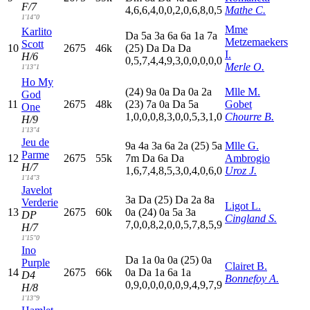
F/7
4,6,6,4,0,0,2,0,6,8,0,5
Mathe C.
1'14"0
Mme
Karlito
D
a
5
a
3
a
6
a
6
a
1
a
7
a
Metzemaekers
Scott
10
2675
46k
(25)
D
a
D
a
D
a
I.
H/6
0,5,7,4,4,9,3,0,0,0,0,0
Merle O.
1'13"1
Ho My
(24)
9
a
0
a
D
a
0
a
2
a
Mlle M.
God
11
2675
48k
(23)
7
a
0
a
D
a
5
a
Gobet
One
1,0,0,0,8,3,0,0,5,3,1,0
Chourre B.
H/9
1'13"4
Jeu de
9
a
4
a
3
a
6
a
2
a
(25)
5
a
Mlle G.
Parme
12
2675
55k
7
m
D
a
6
a
D
a
Ambrogio
H/7
1,6,7,4,8,5,3,0,4,0,6,0
Uroz J.
1'14"3
Javelot
3
a
D
a
(25)
D
a
2
a
8
a
Verderie
Ligot L.
13
2675
60k
0
a
(24)
0
a
5
a
3
a
DP
Cingland S.
7,0,0,8,2,0,0,5,7,8,5,9
H/7
1'15"0
Ino
D
a
1
a
0
a
0
a
(25)
0
a
Purple
Clairet B.
14
2675
66k
0
a
D
a
1
a
6
a
1
a
D4
Bonnefoy A.
0,9,0,0,0,0,0,9,4,9,7,9
H/8
1'13"9