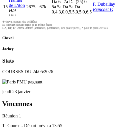
Hamlet
D
a
6
a
7
a
D
a
(25)
0
a
F. Dubaillay
de L'iton
15
2675
67k
5
a
5
a
D
a
5
a
D
a
Repichet P.
H/9
0,4,3,0,0,5,5,0,5,0,6,5
1'15"6
⊗ cheval portant des oeilllères
E1 chevaux faisant partie de la même écurie
DA, DP, D4 cheval déferré (antérieurs, postérieurs, des quatre pieds), • pour la première fois.
Cheval
Jockey
Stats
COURSES DU 24/05/2026
jeudi 23 janvier
Vincennes
Réunion 1
1° Course - Départ prévu à 13:55