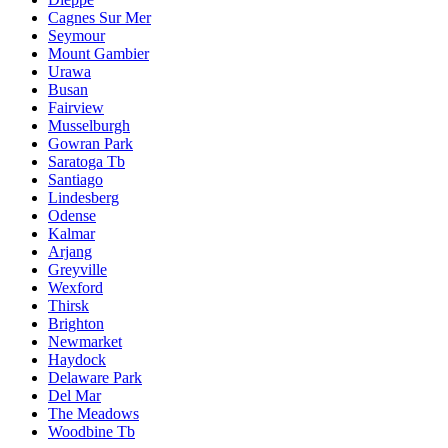
Cagnes Sur Mer
Seymour
Mount Gambier
Urawa
Busan
Fairview
Musselburgh
Gowran Park
Saratoga Tb
Santiago
Lindesberg
Odense
Kalmar
Arjang
Greyville
Wexford
Thirsk
Brighton
Newmarket
Haydock
Delaware Park
Del Mar
The Meadows
Woodbine Tb