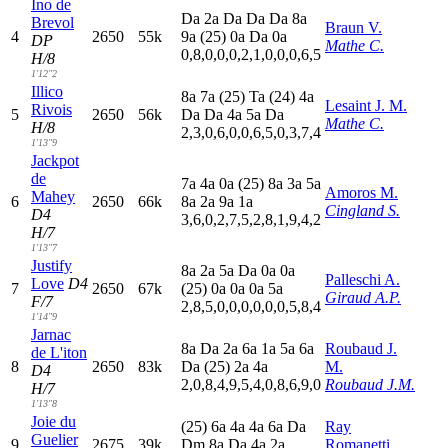
Ino de
D
a
2
a
D
a
D
a
D
a
8
a
Brevol
Braun V.
4
2650
55k
9
a
(25)
0
a
D
a
0
a
DP
Mathe C.
0,8,0,0,0,2,1,0,0,0,6,5
H/8
1'12"2
Illico
8
a
7
a
(25)
T
a
(24)
4
a
Lesaint J. M.
Rivois
5
2650
56k
D
a
D
a
4
a
5
a
D
a
Mathe C.
H/8
2,3,0,6,0,0,6,5,0,3,7,4
1'13"9
Jackpot
de
7
a
4
a
0
a
(25)
8
a
3
a
5
a
Amoros M.
Mahey
6
2650
66k
8
a
2
a
9
a
1
a
Cingland S.
D4
3,6,0,2,7,5,2,8,1,9,4,2
H/7
1'13"7
Justify
8
a
2
a
5
a
D
a
0
a
0
a
Palleschi A.
Love
D4
7
2650
67k
(25)
0
a
0
a
0
a
5
a
Giraud A.P.
F/7
2,8,5,0,0,0,0,0,0,5,8,4
1'14"9
Jarnac
8
a
D
a
2
a
6
a
1
a
5
a
6
a
Roubaud J.
de L'iton
8
2650
83k
D
a
(25)
2
a
4
a
M.
D4
2,0,8,4,9,5,4,0,8,6,9,0
Roubaud J.M.
H/7
1'13"8
Joie du
(25)
6
a
4
a
4
a
6
a
D
a
Ray
Guelier
9
2675
39k
D
m
8
a
D
a
4
a
2
a
Romanetti