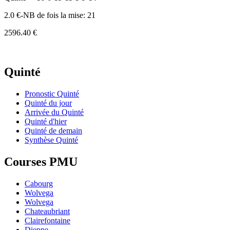
2.0 €-NB de fois la mise: 21
2596.40 €
Quinté
Pronostic Quinté
Quinté du jour
Arrivée du Quinté
Quinté d'hier
Quinté de demain
Synthèse Quinté
Courses PMU
Cabourg
Wolvega
Wolvega
Chateaubriant
Clairefontaine
Dieppe