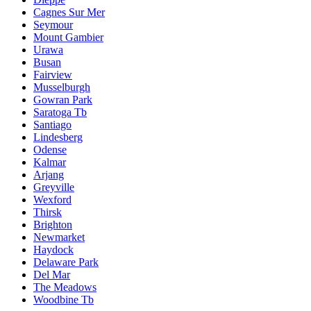
Cagnes Sur Mer
Seymour
Mount Gambier
Urawa
Busan
Fairview
Musselburgh
Gowran Park
Saratoga Tb
Santiago
Lindesberg
Odense
Kalmar
Arjang
Greyville
Wexford
Thirsk
Brighton
Newmarket
Haydock
Delaware Park
Del Mar
The Meadows
Woodbine Tb