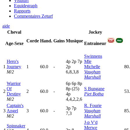
Visuturf
Equidegraph
Rapports
Commentaires Zeturf
aide
Cheval
Jockey
Corde
Hand.
Gains
Musique
Age-Sexe
Entraineur
Swinnens
Hero's
4
p
2
p
7
p
Mle
1
Journey
1
60.0
-
2
p
Michelle
80
M/2
6,8,3,8
Vaughan
Marshall
Warrior
6
p
6
p
8
p
Of
8
p
(25)
S Bungane
2
2
60.0
-
53
Destiny
4
p
Piet Botha
M/2
4,4,2,2,6
Captain's
R. Fourie
3
p
7
p
3
Angel
3
60.0
-
Vaughan
85
7,3
M/2
Marshall
J-p V'd
Spinnaker
Merwe