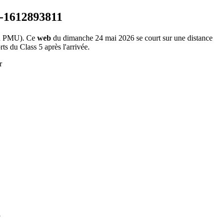
n PMU). Ce
web
du dimanche 24 mai 2026 se court sur une distance
ts du Class 5 après l'arrivée.
r
3