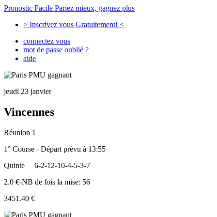
Pronostic Facile
Pariez mieux, gagnez plus
> Inscrivez vous Gratuitement! <
connectez vous
mot de passe oublié ?
aide
jeudi 23 janvier
Vincennes
Réunion 1
1° Course - Départ prévu à 13:55
Quinte
6-2-12-10-4-5-3-7
2.0 €-NB de fois la mise: 56
3451.40 €