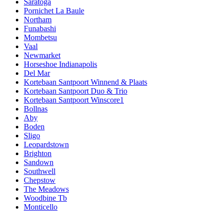
Saratoga
Pornichet La Baule
Northam
Funabashi
Mombetsu
Vaal
Newmarket
Horseshoe Indianapolis
Del Mar
Kortebaan Santpoort Winnend & Plaats
Kortebaan Santpoort Duo & Trio
Kortebaan Santpoort Winscore1
Bollnas
Aby
Boden
Sligo
Leopardstown
Brighton
Sandown
Southwell
Chepstow
The Meadows
Woodbine Tb
Monticello