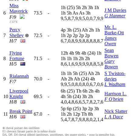
Miss
1
h
(25)
5
h
2
h
3
h
1
h
J M Davies
Maverick
6
73.5
-
1
h
5
h
A
s
A
s
3
h
G Hanmer
F/9
9,5,8,7,9,9,5,0,0,7,9,9
1'13"6
Mr. L.
Percy
4
p
3
h
(25)
A
h
2
h
1
h
Burke-Ott
7
Shelley
⊗
72.5
-
1
h
2
p
2
p
2
p
2
p
James
H/7
6,7,0,8,9,9,8,8,8,8,8,7
Owen
Sean
Flying
12h
4
h
9
h
4
h
(24)
1
h
Bowen
8
Fortune
71.5
-
1
h
1
h
1
h
2
h
2
h
Gary
H/5
8,6,1,6,9,9,9,9,8,8,5,8
Bowen
1
h
1
h
5
h
(25)
A
h
2
h
S Twiston-
Rialannah
9
70.0
-
A
h
2
h
A
h
(24)
4
h
davies
F/7
9,9,5,0,8,0,8,0,6,7,0,6
L Wadham
Liverpool
6
h
(25)
T
h
6
h
2
h
4
h
Harrison L.
10
Knight
69.5
-
4
h
5
h
(24)
3
h
2
h
F O'brien
H/8
4,0,4,8,6,6,5,7,8,2,7,6
5
p
6
p
(25)
3
p
2
p
3
h
Break Point
Nick Slatter
11
67.0
-
1
h
2
h
12p
T
h
8
h
H/6
L A Dace
5,4,7,8,7,9,8,8,0,2,1,4
⊗ cheval portant des oeilllères
E1 chevaux faisant partie de la même écurie
DA, DP, D4 cheval déferré (antérieurs, postérieurs, des quatre pieds), • pour la première fois.