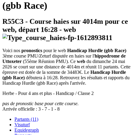
(gbb Race)
R55C3
- Course haies sur 4014m pour ce
web, départ
16:28
-
web
Voici nos
pronostics
pour le web
Handicap Hurdle (gbb Race)
3ème course PMU/Zeturf disputée en haies sur l'
hippodrome de
Uttoxeter
(55ème Réunion PMU). Ce
web
du dimanche 24 mai
2026 se court sur une distance de 4014m et réunit 11 partants. Cette
épreuve est dotée de la somme de 34483€. Le
Handicap Hurdle
(gbb Race)
débutera à 16:28. Retrouvez les résultats et rapports du
Handicap Hurdle (gbb Race) après l'arrivée.
Herbe - Pour 4 ans et plus - Handicap / Classe 2
pas de pronostic base pour cette course.
Arrivée officielle :
3
-
7
-
1
-
8
Partants (11)
Visuturf
Equidegraph