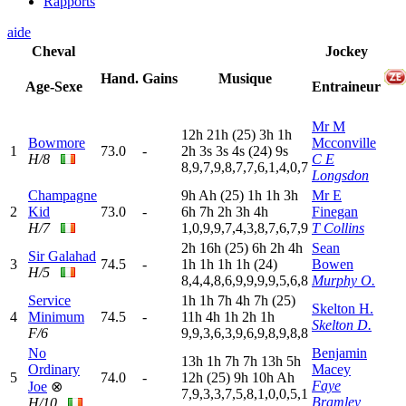
Rapports
aide
Cheval
Jockey
Hand.
Gains
Musique
Age-Sexe
Entraineur
Mr M
12h
21h
(25)
3
h
1
h
Bowmore
Mcconville
1
73.0
-
2
h
3
s
3
s
4
s
(24)
9
s
H/8
C E
8,9,7,9,8,7,7,6,1,4,0,7
Longsdon
Champagne
9
h
A
h
(25)
1
h
1
h
3
h
Mr E
2
Kid
73.0
-
6
h
7
h
2
h
3
h
4
h
Finegan
H/7
1,0,9,9,7,4,3,8,7,6,7,9
T Collins
2
h
16h
(25)
6
h
2
h
4
h
Sean
Sir Galahad
3
74.5
-
1
h
1
h
1
h
1
h
(24)
Bowen
H/5
8,4,4,8,6,9,9,9,9,5,6,8
Murphy O.
Service
1
h
1
h
7
h
4
h
7
h
(25)
Skelton H.
4
Minimum
74.5
-
11h
4
h
1
h
2
h
1
h
Skelton D.
F/6
9,9,3,6,3,9,6,9,8,9,8,8
No
Benjamin
13h
1
h
7
h
7
h
13h
5
h
Ordinary
Macey
5
74.0
-
12h
(25)
9
h
10h
A
h
Faye
Joe
⊗
7,9,3,3,7,5,8,1,0,0,5,1
Bramley
H/10