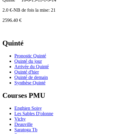
2.0 €-NB de fois la mise: 21
2596.40 €
Quinté
Pronostic Quinté
Quinté du jour
Arrivée du Quinté
Quinté d'hier
Quinté de demain
Synthèse Quinté
Courses PMU
Enghien Soisy
Les Sables D'olonne
Vichy
Deauville
Saratoga Tb