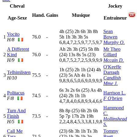
Cheval
Jockey
Hand.
Gains
Musique
Age-Sexe
Entraineur
4
h
(25)
2
h
6
h
3
h
8
h
Sean
Vocito
1
76.0
-
5
h
1
h
3
h
3
h
5
s
Bowen
H/8
6,8,4,7,2,5,9,7,7,5,9,7
Murphy O.
A Different
A
h
2
h
3
h
(25)
5
h
8
h
Mr Theo
2
Kind
76.0
-
(24)
13s
8
s
5
s
(23)
Gillard
H/9
0,8,7,5,2,7,2,5,9,9,9,9
Mccain D.
O'Keeffe
1
h
(25)
2
h
1
h
(24)
4
h
Telhimlisten
Darragh
3
75.5
-
(23)
5
s
A
h
4
s
1
s
H/10
Candlish
9,8,9,6,5,0,6,9,0,9,9,9
Mme J.
6
s
3
s
2
s
6
s
(25)
A
s
4
h
Politacus
Harrison L.
4
74.5
-
(24)
2
h
1
h
1
h
F/8
F O'brien
4,7,8,4,0,6,8,9,9,4,6,6
Hammond
Turn And
8
h
8
p
(25)
6
h
2
h
6
h
C.
5
Finish
73.5
-
5
p
7
p
17h
2
h
19h
Hollinshead
H/5
2,2,4,8,4,5,3,3,8,1,9,8
S.
Call Me
(23)
6
h
3
h
1
h
T
s
3
h
Tommy
6
Tara
71.5
-
(22)
1
h
2
h
1
h
2
p
Brett