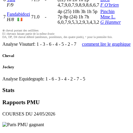
F/9
4,7,9,0,7,9,8,9,8,6,6,7
F O'brien
4
p
(25)
10h
3
h
1
h
5
p
Pinchin
Fandabidozi
7
71.0
-
7
p
8
p
(24)
1
h
7
h
Mme L.
H/8
6,0,7,9,5,3,2,9,3,4,3,2
G Hanmer
⊗ cheval portant des oeilllères
E1 chevaux faisant partie de la même écurie
DA, DP, D4 cheval déferré (antérieurs, postérieurs, des quatre pieds), • pour la première fois.
Analyse Visuturf:
1
-
3
-
6
-
4
-
5
-
2
-
7
comment lire le graphique
Cheval
Jockey
Analyse Equidegraph:
1
-
6
-
3
-
4
-
2
-
7
-
5
Stats
Rapports PMU
COURSES DU 24/05/2026