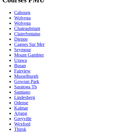
Cabourg
Wolvega
Wolvega
Chateaubriant
Clairefontaine
Dieppe
Cagnes Sur Mer
Seymour
Mount Gambier
Urawa
Busan
Fairview
Musselburgh
Gowran Park
Saratoga Tb
Santiago
Lindesberg
Odense
Kalmar
Arjang
Greyville
Wexford
Thirsk