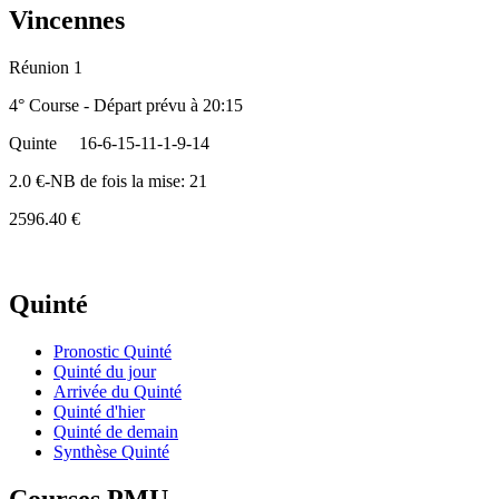
Vincennes
Réunion 1
4° Course - Départ prévu à 20:15
Quinte
16-6-15-11-1-9-14
2.0 €-NB de fois la mise: 21
2596.40 €
Quinté
Pronostic Quinté
Quinté du jour
Arrivée du Quinté
Quinté d'hier
Quinté de demain
Synthèse Quinté
Courses PMU