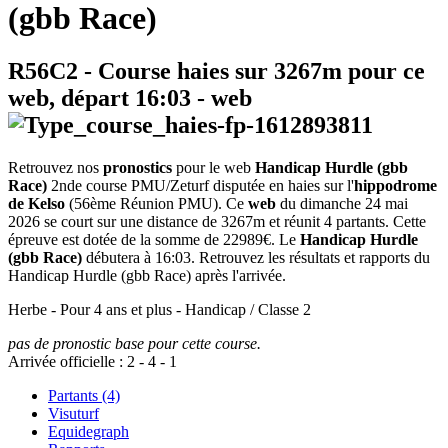
(gbb Race)
R56C2
- Course haies sur 3267m pour ce
web, départ
16:03
-
web
Retrouvez nos
pronostics
pour le web
Handicap Hurdle (gbb
Race)
2nde course PMU/Zeturf disputée en haies sur l'
hippodrome
de Kelso
(56ème Réunion PMU). Ce
web
du dimanche 24 mai
2026 se court sur une distance de 3267m et réunit 4 partants. Cette
épreuve est dotée de la somme de 22989€. Le
Handicap Hurdle
(gbb Race)
débutera à 16:03. Retrouvez les résultats et rapports du
Handicap Hurdle (gbb Race) après l'arrivée.
Herbe - Pour 4 ans et plus - Handicap / Classe 2
pas de pronostic base pour cette course.
Arrivée officielle :
2
-
4
-
1
Partants (4)
Visuturf
Equidegraph