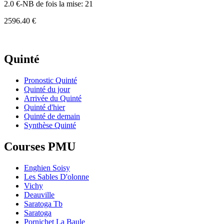
2.0 €-NB de fois la mise: 21
2596.40 €
Quinté
Pronostic Quinté
Quinté du jour
Arrivée du Quinté
Quinté d'hier
Quinté de demain
Synthèse Quinté
Courses PMU
Enghien Soisy
Les Sables D'olonne
Vichy
Deauville
Saratoga Tb
Saratoga
Pornichet La Baule