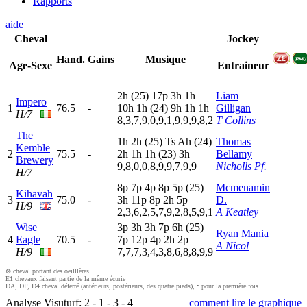
Rapports
aide
Cheval
Jockey
Hand.
Gains
Musique
Age-Sexe
Entraineur
2
h
(25)
17p
3
h
1
h
Liam
Impero
1
76.5
-
10h
1
h
(24)
9
h
1
h
1
h
Gilligan
H/7
8,3,7,9,0,9,1,9,9,9,8,2
T Collins
The
1
h
2
h
(25)
T
s
A
h
(24)
Thomas
Kemble
2
75.5
-
2
h
1
h
1
h
(23)
3
h
Bellamy
Brewery
9,8,0,0,8,9,9,7,9,9
Nicholls Pf.
H/7
8
p
7
p
4
p
8
p
5
p
(25)
Mcmenamin
Kihavah
3
75.0
-
3
h
11p
8
p
2
h
5
p
D.
H/9
2,3,6,2,5,7,9,2,8,5,9,1
A Keatley
Wise
3
p
3
h
3
h
7
p
6
h
(25)
Ryan Mania
4
Eagle
70.5
-
7
p
12p
4
p
2
h
2
p
A Nicol
H/9
7,7,7,3,4,3,8,6,8,8,9,9
⊗ cheval portant des oeilllères
E1 chevaux faisant partie de la même écurie
DA, DP, D4 cheval déferré (antérieurs, postérieurs, des quatre pieds), • pour la première fois.
Analyse Visuturf:
2
-
1
-
3
-
4
comment lire le graphique