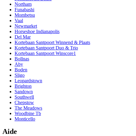
Northam
Funabashi
Mombetsu
Vaal
Newmarket
Horseshoe Indianapolis
Del Mar
Kortebaan Santpoort Winnend & Plaats
Kortebaan Santpoort Duo & Trio
Kortebaan Santpoort Winscore1
Bollnas
Aby
Boden
Sligo
Leopardstown
Brighton
Sandown
Southwell
Chepstow
The Meadows
Woodbine Tb
Monticello
Aide